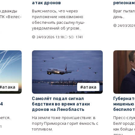
атак дронов
регионам
к дважды
Выяснилось, что через
Враг пытал
ПК «Велес-
приложение невозможно
день.
обеспечить рассылку пуш-
24/03/2026
уведомлений об угрозе.
4
24/03/2026 13:18
5
1741
атака
атака
Самолёт подал сигнал
Губернат
 4
бедствия во время атаки
мишенью 
дронов на Ленобласть
беспилот
ется.
На земле тоже происшествие: в
Пресс-слу
порту Приморска горит ёмкость с
Белгородск
81
топливом.
как бойцы
дрон.