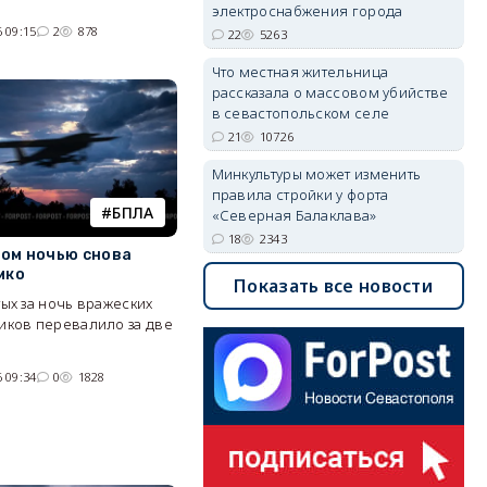
электроснабжения города
 09:15
2
878
22
5263
Что местная жительница
рассказала о массовом убийстве
в севастопольском селе
21
10726
Минкультуры может изменить
правила стройки у форта
БПЛА
«Северная Балаклава»
18
2343
ом ночью снова
мко
Показать все новости
ых за ночь вражеских
иков перевалило за две
 09:34
0
1828