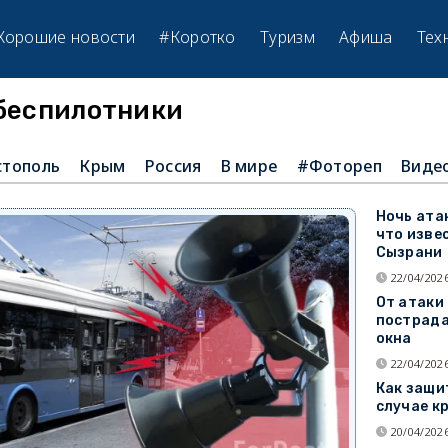
Хорошие новости
#Коротко
Туризм
Афиша
Тех
#беспилотники
стополь
Крым
Россия
В мире
#Фотореп
Виде
Ночь ата
что изве
Сызрани
22/04/2026
От атаки
пострада
окна
22/04/2026
Как защи
случае к
20/04/2026