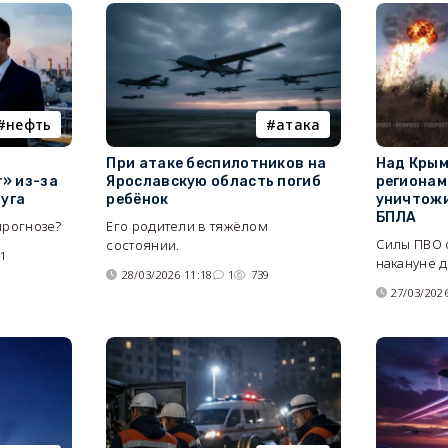
нефть
атака
При атаке беспилотников на
Над Крым
» из-за
Ярославскую область погиб
регионам
Луга
ребёнок
уничтожи
БПЛА
прогнозе?
Его родители в тяжёлом
Силы ПВО 
состоянии.
91
накануне 
28/03/2026 11:18
1
739
27/03/2026