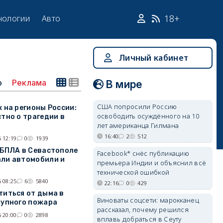
18+
нологии
Авто
Личный кабинет
о
Реклама
В мире
США попросили Россию
к на регионы России:
освободить осуждённого на 10
стно о трагедии в
лет американца Гилмана
16:40
2
512
 12:19
0
1939
 БПЛА в Севастополе
Facebook* снёс публикацию
ли автомобили и
премьера Индии и объяснил всё
технической ошибкой
 08:25
6
5840
22:16
0
429
титься от дыма в
Виноваты соцсети: марокканец
рупного пожара
рассказал, почему решился
 20:00
0
2898
вплавь добраться в Сеуту