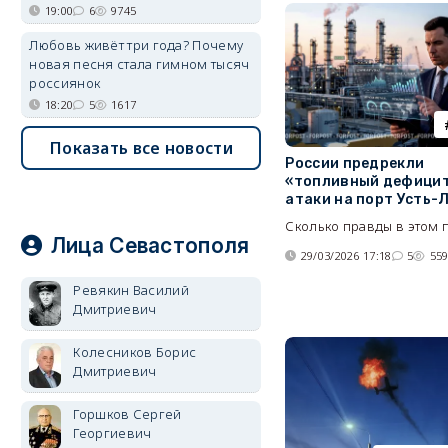
19:00
6
9745
Любовь живёт три года? Почему
новая песня стала гимном тысяч
россиянок
18:20
5
1617
Показать все новости
России предрекли
«топливный дефицит
атаки на порт Усть-
Сколько правды в этом 
Лица Севастополя
29/03/2026 17:18
5
55
Ревякин Василий
Дмитриевич
Колесников Борис
Дмитриевич
Горшков Сергей
Георгиевич