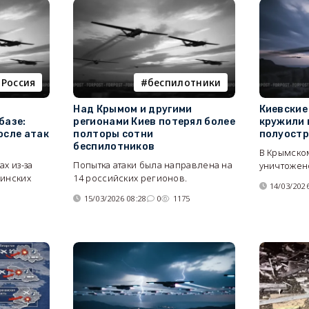
Россия
беспилотники
Над Крымом и другими
Киевские
базе:
регионами Киев потерял более
кружили 
осле атак
полторы сотни
полуост
беспилотников
В Крымско
х из-за
Попытка атаки была направлена на
уничтожен
аинских
14 российских регионов.
14/03/2026
15/03/2026 08:28
0
1175
3