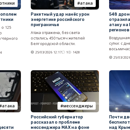
отники
атака
тополем
Ракетный удар нанёс урон
548 дроно
отники
энергетике российского
отразила
приграничья
атаку на 
 о 125
регионов
Атака отражена, без света
ю
Воздушная 
остались 450 тысяч жителей
й Чёрного
сутки: с д
Белгородской области.
восьмичас
25/03/2026 12:17
1
1428
14
25/03/2026
атака
мессенджеры
Российский губернатор
Почти дв
рассказал о проблеме
беспилот
десяти
мессенджера MAX на фоне
над Крым