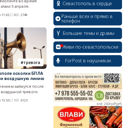
 Фиоленте во время
Севастополь в сердце
атаки 5 апреля.
 11:02
0
2748
Раньше всех и прямо в
телефон
Большие темы и драмы
erid: 2SDnjcrDNw6
Живи по-севастопольски
ForPost в наушниках
тревога
ополе осколки БПЛА
erid: 2SDnjdPjgYS
ли воздушную линию
лением займутся после
 воздушной тревоги.
 15:55
1
6123
erid: 2SDnjdvhGXG