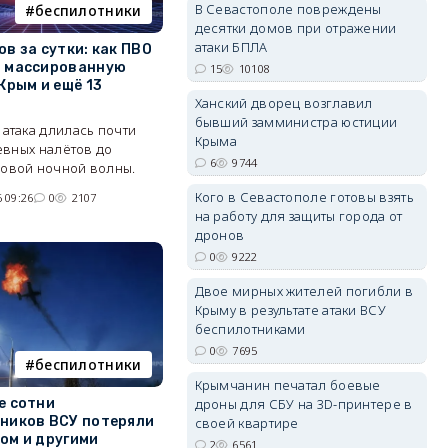
В Севастополе повреждены
беспилотники
десятки домов при отражении
атаки БПЛА
в за сутки: как ПВО
 массированную
15
10108
Крым и ещё 13
erid: 2SDnjdvhGXG
Ханский дворец возглавил
бывший замминистра юстиции
атака длилась почти
Крыма
невных налётов до
6
9744
овой ночной волны.
Кого в Севастополе готовы взять
 09:26
0
2107
на работу для защиты города от
дронов
0
9222
Двое мирных жителей погибли в
Крыму в результате атаки ВСУ
беспилотниками
0
7695
беспилотники
Крымчанин печатал боевые
е сотни
дроны для СБУ на 3D-принтере в
ников ВСУ потеряли
своей квартире
ом и другими
2
6561