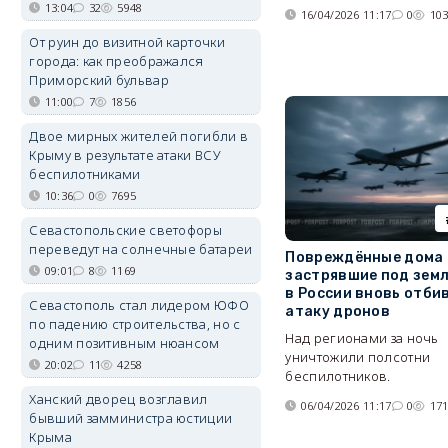
13:04
32
5948
16/04/2026 11:17
0
10
От руин до визитной карточки
города: как преображался
Приморский бульвар
11:00
7
1856
Двое мирных жителей погибли в
Крыму в результате атаки ВСУ
беспилотниками
10:36
0
7695
Севастопольские светофоры
переведут на солнечные батареи
Повреждённые дома 
09:01
8
1169
застрявшие под земл
в России вновь отби
Севастополь стал лидером ЮФО
атаку дронов
по падению строительства, но с
Над регионами за ночь
одним позитивным нюансом
уничтожили полсотни
20:02
11
4258
беспилотников.
Ханский дворец возглавил
06/04/2026 11:17
0
17
бывший замминистра юстиции
Крыма