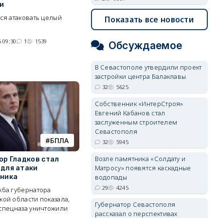
и
ся атаковать целый
Показать все новости
 09:30
1
1539
Обсуждаемое
В Севастополе утвердили проект
застройки центра Балаклавы
32
5625
Собственник «ИнтерСтроя»
Евгений Кабанов стал
заслуженным строителем
Севастополя
БПЛА
32
5945
Возле памятника «Солдату и
ор Гладков стал
Матросу» появятся каскадные
для атаки
водопады
ника
29
4245
жба губернатора
ой области показала,
Губернатор Севастополя
 спецназа уничтожили
рассказал о перспективах