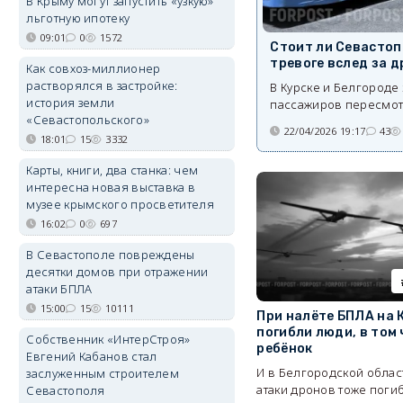
В Крыму могут запустить «узкую»
льготную ипотеку
09:01
0
1572
Стоит ли Севастоп
тревоге вслед за 
Как совхоз-миллионер
растворялся в застройке:
В Курске и Белгороде
история земли
пассажиров пересмот
«Севастопольского»
22/04/2026 19:17
43
18:01
15
3332
Карты, книги, два станка: чем
интересна новая выставка в
музее крымского просветителя
16:02
0
697
В Севастополе повреждены
десятки домов при отражении
атаки БПЛА
15:00
15
10111
При налёте БПЛА на 
погибли люди, в том
Собственник «ИнтерСтроя»
ребёнок
Евгений Кабанов стал
И в Белгородской област
заслуженным строителем
атаки дронов тоже поги
Севастополя