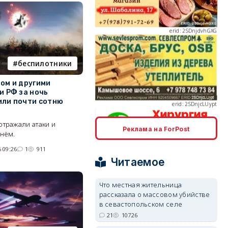
erid: 2SDnjcLUypt
беспилотники
ом и другими
и РФ за ночь
ли почти сотню
отражали атаки и
Реклама на ForPost
erid: 2SDnjcrDNw6
днём.
 09:26
1
911
Читаемое
Что местная жительница
рассказала о массовом убийстве
в севастопольском селе
erid: 2SDnjdPjgYS
21
10726