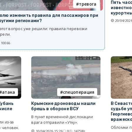
Пять часо
тревога
известно
курортны
олю изменить правила для пассажиров при
другими регионами?
20/04/2026
 этот вопрос уже решили: правила перевозки
рели.
10066
атака
спецоперация
Кубань
Крымские дроноводы нашли
В Севаст
 числе
брешь в обороне ВСУ
судьбе у
Георгиев
В пункт временной дислокации
вражеско
и из-за
врага отправили «Утку».
Обломки п
б человек.
10/04/2026 15:26
0
1475