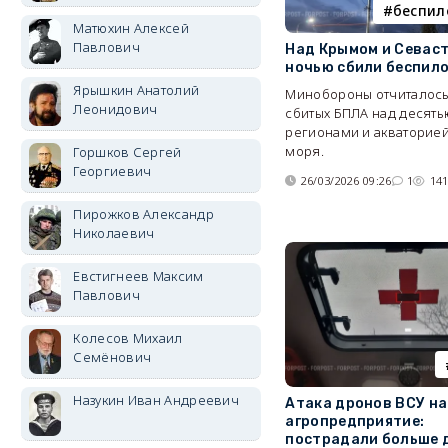
беспил
Матюхин Алексей
Павлович
Над Крымом и Севас
ночью сбили беспил
Ярышкин Анатолий
Минобороны отчиталось
Леонидович
сбитых БПЛА над десять
регионами и акваторие
моря.
Горшков Сергей
Георгиевич
26/03/2026 09:26
1
14
Пирожков Александр
Николаевич
Евстигнеев Максим
Павлович
Колесов Михаил
Семёнович
Назукин Иван Андреевич
Атака дронов ВСУ на
агропредприятие:
пострадали больше 