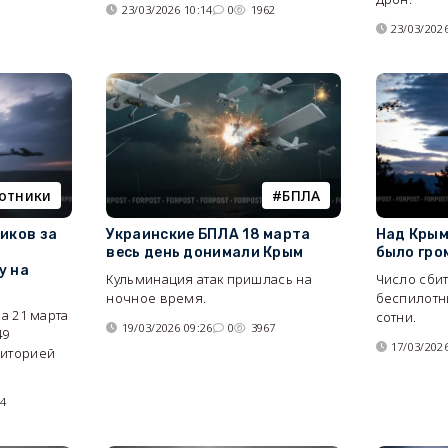
23/03/2026 10:14
0
1962
23/03/2026
отники
БПЛА
иков за
Украинские БПЛА 18 марта
Над Крым
весь день донимали Крым
было гро
у на
Кульминация атак пришлась на
Число сбит
ночное время.
беспилотн
ра 21 марта
сотни.
19/03/2026 09:26
0
3967
49
17/03/2026
риторией
24