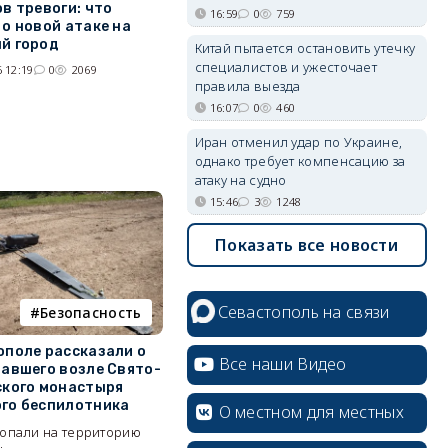
в тревоги: что
16:59
0
759
 о новой атаке на
й город
Китай пытается остановить утечку
специалистов и ужесточает
 12:19
0
2069
правила выезда
16:07
0
460
Иран отменил удар по Украине,
однако требует компенсацию за
атаку на судно
15:46
3
1248
Показать все новости
Севастополь на связи
Безопасность
ополе рассказали о
Все наши Видео
павшего возле Свято-
ского монастыря
го беспилотника
О местном для местных
опали на территорию