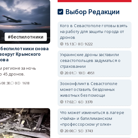
Выбор Редакции
Кого в Севастополе готовы взять
на работу для защиты города от
беспилотники
дронов
15:13
0
9222
 беспилотники снова
вокруг Крымского
Украинские дроны заставили
рова
севастопольцев задуматься о
страховании
м регионе за ночь
20:01
10
4951
о 45 дронов.
 08:30
0
1618
Зооконфликт в Севастополе
может оставить бездомных
животных без помощи
17:02
6
3370
Что может измениться в лагере
«Чайка» и батилиманском
«профессорском уголке»
20:00
5
3743