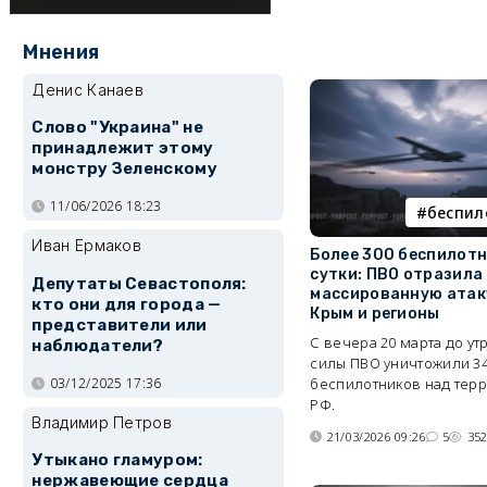
Мнения
Денис Канаев
Слово "Украина" не
принадлежит этому
монстру Зеленскому
11/06/2026 18:23
беспил
Иван Ермаков
Более 300 беспилотн
сутки: ПВО отразила
Депутаты Севастополя:
массированную атак
кто они для города —
Крым и регионы
представители или
С вечера 20 марта до ут
наблюдатели?
силы ПВО уничтожили 3
беспилотников над тер
03/12/2025 17:36
РФ.
Владимир Петров
21/03/2026 09:26
5
35
Утыкано гламуром:
нержавеющие сердца