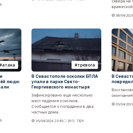
сквера на
30
вражеской 
08/04/2026
атака
тревога
и
В Севастополе осколки БПЛА
В Севаст
ёй люди:
упали в парке Свято-
повреди
вали
Георгиевского монастыря
Восстанов
Зафиксировано ещё несколько
окончания
мест падения осколков.
05/04/2026
Сообщается о попадании в два
частных дома.
19
05/04/2026 23:45
20
7329