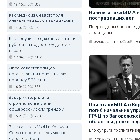
19:15
0
308
Ночная атака БПЛА н
Как медик из Севастополя
пострадавших нет
спасала раненых в Геленджике
Повреждены балкон в до
19:00
1
1299
люди целы.
Как получить бюджетные 5 тысяч
05/08/2026 15:30
0
69
рублей на подготовку детей к
школе
17:06
2
1154
Двое севастопольцев
организовали нелегальную
продажу SIM-карт
16:04
0
828
Задержки зарплат в
строительстве стали
При атаке БПЛА в Ки
общероссийским трендом
погиб начальник упр
ГРЧЦ по Запорожско
15:20
1
293
области и двое его д
Записаться в МФЦ в Крыму и
Его супруга госпитализи
Севастополе теперь можно
через чат-бота
27/07/2026 11:51
1
10