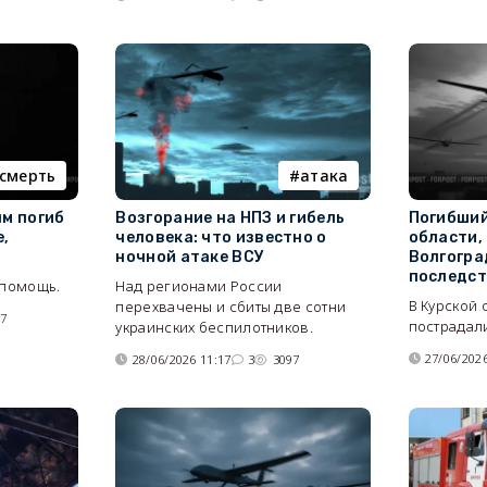
смерть
атака
ым погиб
Возгорание на НПЗ и гибель
Погибший
е,
человека: что известно о
области,
ночной атаке ВСУ
Волгогра
последст
 помощь.
Над регионами России
В Курской 
перехвачены и сбиты две сотни
77
пострадали
украинских беспилотников.
27/06/2026
28/06/2026 11:17
3
3097