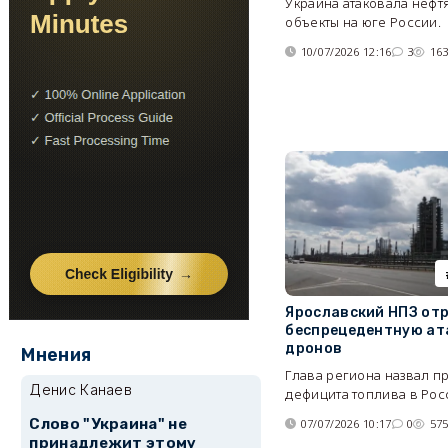
Украина атаковала нефт
объекты на юге России.
10/07/2026 12:16
3
16
Ярославский НПЗ от
беспрецедентную ат
дронов
Мнения
Глава региона назвал п
Денис Канаев
дефицита топлива в Рос
Слово "Украина" не
07/07/2026 10:17
0
57
принадлежит этому