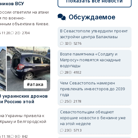
Показать все новости
ников ВСУ
ссии ответили на атаки
Обсуждаемое
м по военно-
ным объектам в Киеве.
В Севастополе утвердили проект
 11:20
2
2704
застройки центра Балаклавы
32
5276
Возле памятника «Солдату и
Матросу» появятся каскадные
водопады
28
4102
Чем Севастополь намерен
атака
привлекать инвесторов до 2039
года
0 украинских дронов
25
2178
и Россию этой
Севастопольцам обещают
ка Украины привела к
хорошие новости о бензине уже
 Крыму и Белгородской
на этой неделе
23
5713
 11:18
0
842