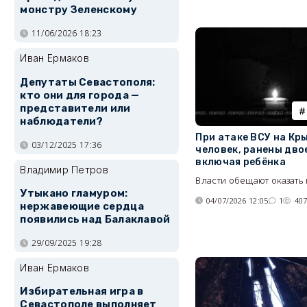
монстру Зеленскому
11/06/2026 18:23
Иван Ермаков
Депутаты Севастополя:
кто они для города —
представители или
наблюдатели?
При атаке ВСУ на Кр
03/12/2025 17:36
человек, ранены дво
включая ребёнка
Владимир Петров
Власти обещают оказать
Утыкано гламуром:
04/07/2026 12:05
1
40
нержавеющие сердца
появились над Балаклавой
29/09/2025 19:28
Иван Ермаков
Избирательная игра в
Севастополе выполняет