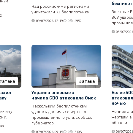
яные
беспилот
Над российскими регионами
Военные Ро
уничтожили 73 беспилотника.
32
ВСУ ударо
09/07/2026 12:19
0
4952
промышлен
08/07/2026
атака
атака
разил
Украина впервые с
Более 50
аку
начала СВО атаковала Омск
атаковал
ночью
Нескольким беспилотникам
ричину
Ночная ата
удалось достичь северного
сии.
жертвам в
промышленного узла, сообщил
области.
губернатор.
548
06/07/2026
07/07/2026 09:15
2
3105