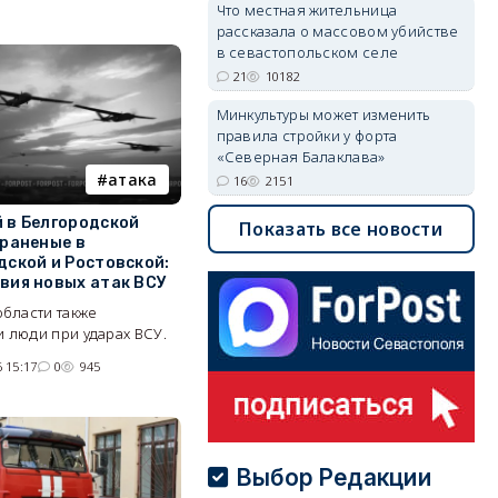
Что местная жительница
рассказала о массовом убийстве
в севастопольском селе
21
10182
Минкультуры может изменить
правила стройки у форта
«Северная Балаклава»
атака
16
2151
 в Белгородской
Показать все новости
 раненые в
дской и Ростовской:
вия новых атак ВСУ
области также
 люди при ударах ВСУ.
 15:17
0
945
Выбор Редакции