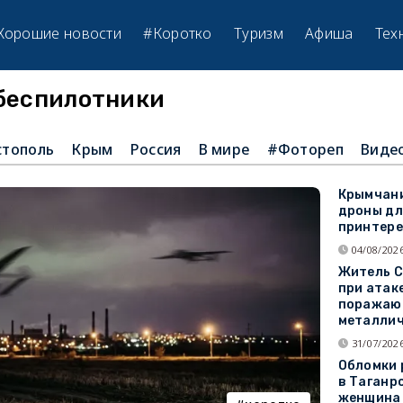
Хорошие новости
#Коротко
Туризм
Афиша
Тех
#беспилотники
стополь
Крым
Россия
В мире
#Фотореп
Виде
Крымчани
дроны дл
принтере
04/08/2026
Житель С
при атак
поражаю
металли
31/07/2026
Обломки 
в Таганр
женщина