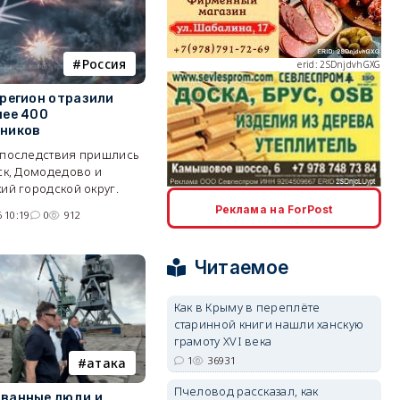
erid: 2SDnjdvhGXG
Россия
 регион отразили
лее 400
тников
последствия пришлись
ск, Домодедово и
erid: 2SDnjcLUypt
ий городской округ.
Реклама на ForPost
 10:19
0
912
Читаемое
Как в Крыму в переплёте
erid: 2SDnjcrDNw6
старинной книги нашли ханскую
грамоту XVI века
1
36931
атака
Пчеловод рассказал, как
ванные люди и