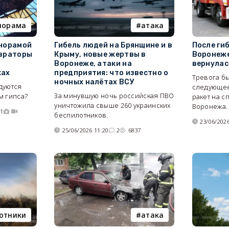
норама
атака
анорамой
Гибель людей на Брянщине и в
После ги
авраторы
Крыму, новые жертвы в
Воронеже
Воронеже, атаки на
вернулас
ках
предприятия: что известно о
Тревога б
ночных налётах ВСУ
дуются
следующее
За минувшую ночь российская ПВО
м гипса?
ракет на 
уничтожила свыше 260 украинских
Воронежа.
91
беспилотников.
23/06/2026
25/06/2026 11:20
2
6837
отники
атака