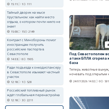
15:11
1
111
Тайный дворик на мысе
Хрустальном: как найти место
отдыха, о котором почти никто не
знает
15:00
15
2149
Контракт с Минобороны помог
иностранцам получить
российские паспорта в
Севастополе
Под Севастополем в
атаки БПЛА сгорела 
14:03
0
1905
база
Ради подъезда к онкодиспансеру
Теперь животные выну
в Севастополе изымают частный
ночевать под открытым 
участок
24/07/2026 14:02
0
50
12:18
1
528
Российский топливный рынок
ждёт глобальная перенастройка
12:18
3
2211