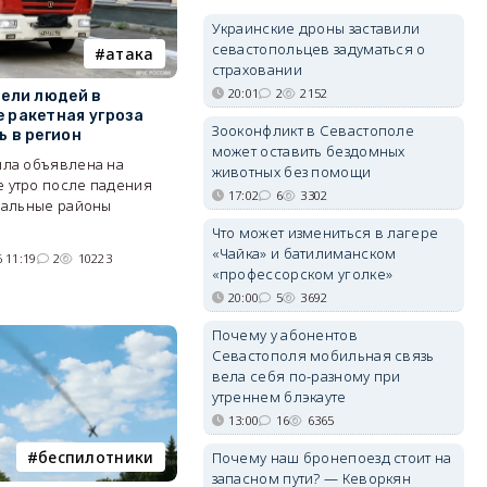
Украинские дроны заставили
севастопольцев задуматься о
атака
страховании
20:01
2
2152
бели людей в
 ракетная угроза
Зооконфликт в Севастополе
ь в регион
может оставить бездомных
ыла объявлена на
животных без помощи
 утро после падения
17:02
6
3302
спальные районы
Что может измениться в лагере
«Чайка» и батилиманском
 11:19
2
10223
«профессорском уголке»
20:00
5
3692
Почему у абонентов
Севастополя мобильная связь
вела себя по-разному при
утреннем блэкауте
13:00
16
6365
беспилотники
Почему наш бронепоезд стоит на
запасном пути? — Кеворкян