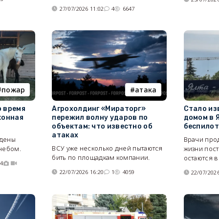
27/07/2026 11:02
4
6647
пожар
атака
о время
Агрохолдинг «Мираторг»
Стало из
конная
пережил волну ударов по
домом в 
объектам: что известно об
беспилот
атаках
ждены
Врачи про
ВСУ уже несколько дней пытаются
небом.
жизни пос
бить по площадкам компании.
остаются в
14
22/07/2026 16:20
1
4059
22/07/2026