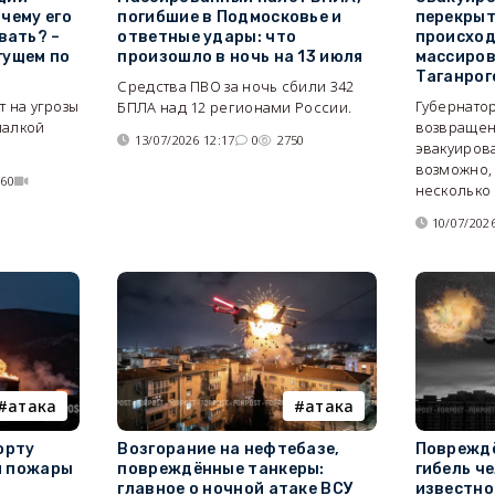
чему его
погибшие в Подмосковье и
перекрыт
вать? –
ответные удары: что
происход
гущем по
произошло в ночь на 13 июля
массиров
Таганрог
Средства ПВО за ночь сбили 342
т на угрозы
Губернатор
БПЛА над 12 регионами России.
палкой
возвраще
13/07/2026 12:17
0
2750
эвакуиров
возможно,
560
несколько 
10/07/2026
атака
атака
орту
Возгорание на нефтебазе,
Повреждё
и пожары
повреждённые танкеры:
гибель че
главное о ночной атаке ВСУ
известно