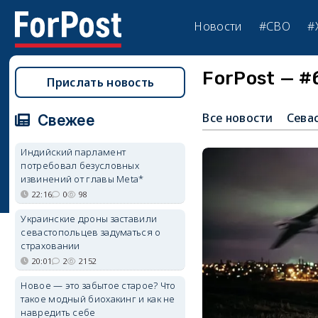
Новости
#СВО
#
ForPost — 
Прислать новость
Все новости
Сева
Свежее
Индийский парламент
потребовал безусловных
извинений от главы Meta*
22:16
0
98
Украинские дроны заставили
севастопольцев задуматься о
страховании
20:01
2
2152
Новое — это забытое старое? Что
такое модный биохакинг и как не
навредить себе