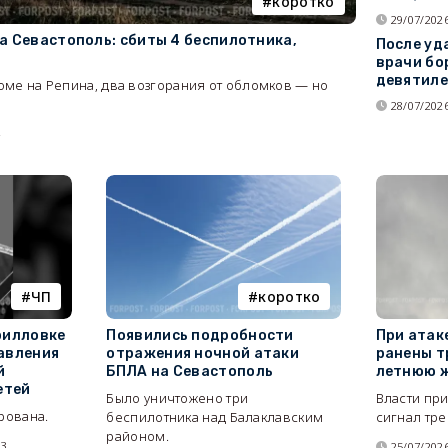
коротко
29/07/2026
а Севастополь: сбиты 4 беспилотника,
После уд
врачи бо
девятиле
ме на Репина, два возгорания от обломков — но
28/07/2026
4
ЧП
коротко
рилловке
Появились подробности
При атак
авления
отражения ночной атаки
ранены т
й
БПЛА на Севастополь
летнюю 
етей
Было уничтожено три
Власти пр
рована.
беспилотника над Балаклавским
сигнал тре
районом.
83
25/07/2026