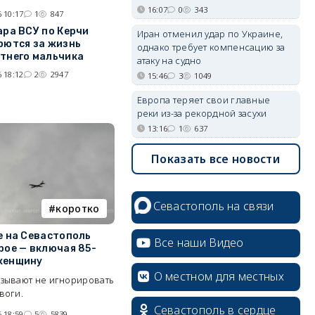
16:07
0
343
 10:17
1
847
ара ВСУ по Керчи
Иран отменил удар по Украине,
рются за жизнь
однако требует компенсацию за
тнего мальчика
атаку на судно
 18:12
2
2947
15:46
3
1049
Европа теряет свои главные
реки из-за рекордной засухи
13:16
1
637
Показать все новости
Севастополь на связи
коротко
е на Севастополь
Все наши Видео
рое — включая 85-
женщину
О местном для местных
изывают не игнорировать
воги.
Севастополь в сердце
 18:59
5
5839