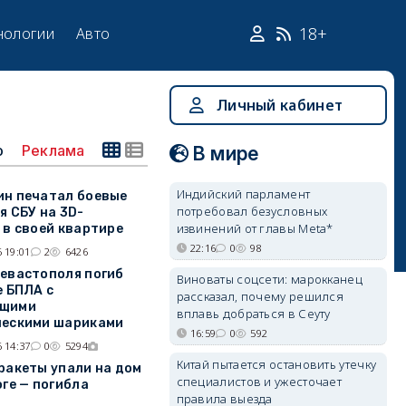
18+
нологии
Авто
Личный кабинет
о
Реклама
В мире
Индийский парламент
н печатал боевые
потребовал безусловных
я СБУ на 3D-
извинений от главы Meta*
 в своей квартире
22:16
0
98
 19:01
2
6426
евастополя погиб
Виноваты соцсети: марокканец
е БПЛА с
рассказал, почему решился
щими
вплавь добраться в Сеуту
ческими шариками
16:59
0
592
 14:37
0
5294
Китай пытается остановить утечку
ракеты упали на дом
специалистов и ужесточает
оге — погибла
правила выезда