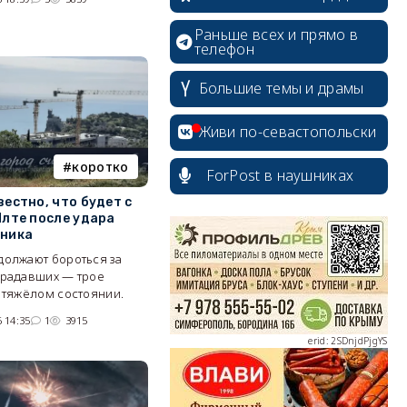
Раньше всех и прямо в
телефон
Большие темы и драмы
Живи по-севастопольски
коротко
ForPost в наушниках
erid: 2SDnjcrDNw6
вестно, что будет с
Ялте после удара
ника
должают бороться за
традавших — трое
 тяжёлом состоянии.
 14:35
1
3915
erid: 2SDnjdPjgYS