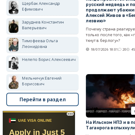
Щербак Александр
русский медведь и по
Ефимович
продолжают убаюки
Алексей Живов в «Бе
лезвию»
Заруднев Константин
Валерьевич
Почему страна реагируе
только после того, как «
ткнут в берлогу»?
Тимофеева Ольга
Леонидовна
18/07/2026 18:01
20
4
Нелепо Борис Алексеевич
Мельничук Евгений
Борисович
Перейти в раздел
На Ильском НПЗ и в п
Таганрога вспыхнул