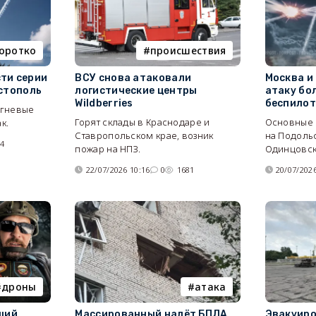
оротко
происшествия
ти серии
ВСУ снова атаковали
Москва и
стополь
логистические центры
атаку бо
Wildberries
беспило
огневые
Горят склады в Краснодаре и
Основные 
к.
Ставропольском крае, возник
на Подоль
84
пожар на НПЗ.
Одинцовск
22/07/2026 10:16
0
1681
20/07/2026
дроны
атака
щий
Массированный налёт БПЛА,
Эвакуиро