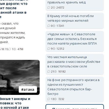
правильно хранить мёд
ые дороги: что
2
24372
ит после
erid: 2SDnjdPjgYS
анной атаки в
В Крыму этой ночью погибли
е
четверо мирных жителей
 сказал, что
0
17241
ния домой
анным жителям,
«Чудом живы»: в Севастополе
 придётся ждать
две семьи остались без жилья
дней.
после налёта украинских БПЛА
erid: 2SDnjdvhGXG
9
12312
 18:15
1
4798
Что местная жительница
рассказала о массовом убийстве
в севастопольском селе
21
10182
На фоне ресторанного кризиса в
одном из лучших мест
Севастополя открылся бар-
атака
бистро
нные танкеры и
13
7232
ловека: что
 о ночной атаке