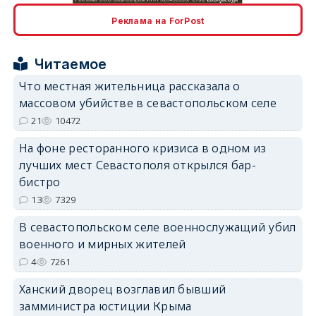
Реклама на ForPost
Читаемое
Что местная жительница рассказала о
erid: 2SDnjcrDNw6
массовом убийстве в севастопольском селе
21
10472
На фоне ресторанного кризиса в одном из
лучших мест Севастополя открылся бар-
бистро
erid: 2SDnjdPjgYS
13
7329
В севастопольском селе военнослужащий убил
военного и мирных жителей
4
7261
Ханский дворец возглавил бывший
erid: 2SDnjdvhGXG
замминистра юстиции Крыма