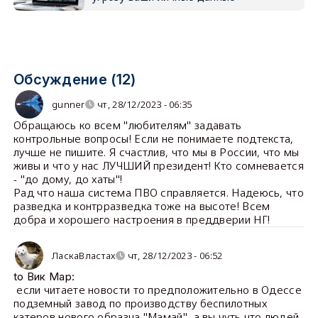
Обсуждение (12)
gunner
чт, 28/12/2023 - 06:35
Обращаюсь ко всем "любителям" задавать
контрольные вопросы! Если не понимаете подтекста,
лучше не пишите. Я счастлив, что мы в России, что мы
живы и что у нас ЛУЧШИЙ президент! Кто сомневается
- "до дому, до хаты"!
Рад что наша система ПВО справляется. Надеюсь, что
разведка и контрразведка тоже на высоте! Всем
добра и хорошего настроения в преддверии НГ!
ЛаскаВластах
чт, 28/12/2023 - 06:52
to Вик Мар:
если читаете новости то предположительно в Одессе
подземный завод по производству беспилотных
катеров нового образца "Мамай" ,а вы чуть что людей