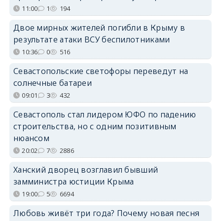
11:00
1
194
Двое мирных жителей погибли в Крыму в
результате атаки ВСУ беспилотниками
10:36
0
516
Севастопольские светофоры переведут на
солнечные батареи
09:01
3
432
Севастополь стал лидером ЮФО по падению
строительства, но с одним позитивным
нюансом
20:02
7
2886
Ханский дворец возглавил бывший
замминистра юстиции Крыма
19:00
5
6694
Любовь живёт три года? Почему новая песня