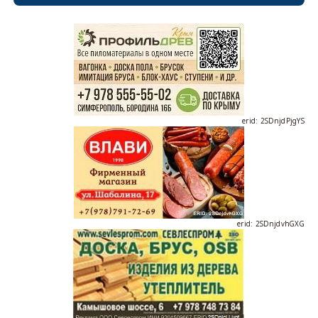
erid: 2SDnjdPjgYS
erid: 2SDnjdvhGXG
erid: 2SDnjcLUypt