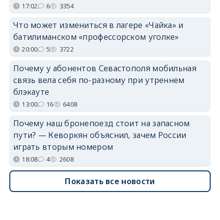
17:02
6
3354
Что может измениться в лагере «Чайка» и
батилиманском «профессорском уголке»
20:00
5
3722
Почему у абонентов Севастополя мобильная
связь вела себя по-разному при утреннем
блэкауте
13:00
16
6408
Почему наш бронепоезд стоит на запасном
пути? — Кеворкян объяснил, зачем России
играть вторым номером
18:08
4
2608
Показать все новости