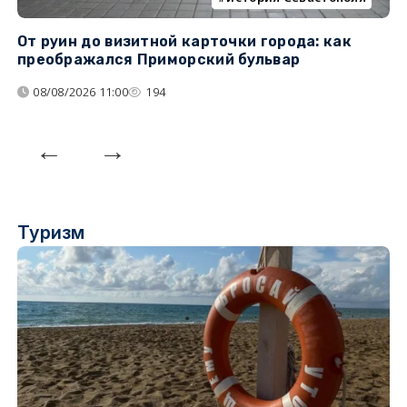
От руин до визитной карточки города: как
С
преображался Приморский бульвар
с
08/08/2026 11:00
194
Туризм