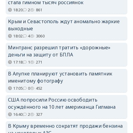
стала гимном тысяч россиянок
18:20
2
861
Крым и Севастополь ждут аномально жаркие
выходные
18:02
4
3060
Минтранс разрешил тратить «дорожные»
деньги на защиту от БПЛА
17:18
1
271
В Алупке планируют установить памятник
именитому фотографу
17:05
0
452
США попросили Россию освободить
осуждённого на 10 лет американца Гилмана
16:40
2
327
В Крыму временно сократят продажи бензина
на некоторых АЗС