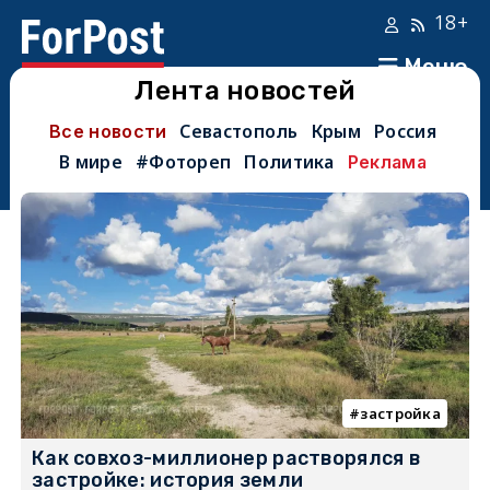
18+
Меню
Лента новостей
Севастополь
Крым
Россия
Все новости
В мире
#Фотореп
Политика
Реклама
застройка
Как совхоз-миллионер растворялся в
застройке: история земли