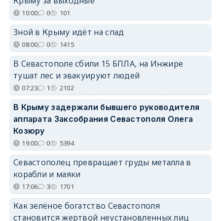
Крыму за выходные
10:00
0
101
Зной в Крыму идёт на спад
08:00
0
1415
В Севастополе сбили 15 БПЛА, на Инжире
тушат лес и эвакуируют людей
07:23
1
2102
В Крыму задержали бывшего руководителя
аппарата Заксобрания Севастополя Олега
Козюру
19:00
0
5394
Севастополец превращает груды металла в
корабли и маяки
17:06
3
1701
Как зелёное богатство Севастополя
становится жертвой неустановленных лиц