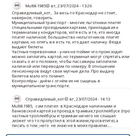
Multik1985
вт, 23/07/2024 - 13:26
Справедливый_кот
,
За весь-то Краснодар не стоит,
наверное, говорить.
Муниципальный транспорт - многие льготники платят
специальными проездными картами, прикладывая к
терминалам у кондукторов, хотя есть и те, кто иногда
платят наличкой; большинство нельготников платят
картами, но опять же есть те, кто дают наличку. Везде
выдают билеты.
Частные перевозчики - у них не пойми что происходит:
можно заплатить картой, но терминал могут спрятать или
сказать о его поломке, чтобы пассажиры заплатили
наличкой или переводом по номеру. В отношении
пенсионеров ведут свои мутные дела. Про выдачу
билетов мало кто помнит.
Контролёры - днём с огнём их не сыщешь в
муниципальном транспорте.
Справедливый_кот
вт, 23/07/2024 - 14:13
Multik1985
,
сам платил в Краснодаре наличными и
банковской картой за проезд в трамвае,троллейбусе (про
частные троллейбусы и трамваи ничего не слышал
,может что то пропустил в этой жизни,просветите),а
писать о том ,чего не знаю не в моих правилах....