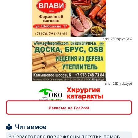
erid: 2SDnjdvhGXG
erid: 2SDnjcLUypt
Реклама на ForPost
erid: 2SDnjcrDNw6
Читаемое
В Севастополе повреждены десятки домов