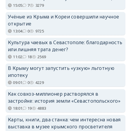
15:05
7
3279
Учёные из Крыма и Кореи совершили научное
открытие
13:04
0
9725
Культура чаевых в Севастополе: благодарность
или лишняя трата денег?
11:02
18
2569
В Крыму могут запустить «узкую» льготную
ипотеку
09:01
0
4229
Как совхоз-миллионер растворялся в
застройке: история земли «Севастопольского»
18:01
19
4883
Карты, книги, два станка: чем интересна новая
выставка в музее крымского просветителя