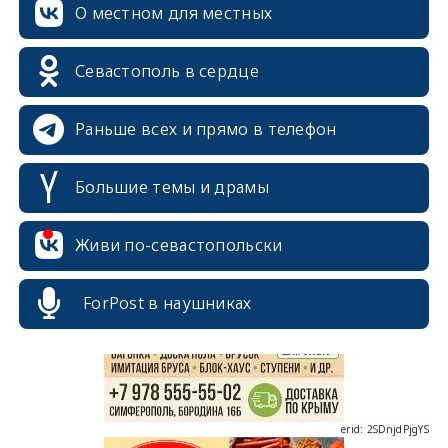
О местном для местных
Севастополь в сердце
Раньше всех и прямо в телефон
Большие темы и драмы
erid: 2SDnjcrDNw6
Живи по-севастопольски
ForPost в наушниках
erid: 2SDnjdPjgYS