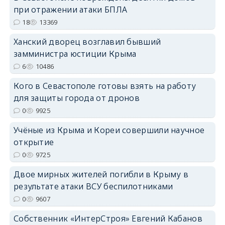
при отражении атаки БПЛА
18
13369
erid: 2SDnjdPjgYS
Ханский дворец возглавил бывший
замминистра юстиции Крыма
6
10486
Кого в Севастополе готовы взять на работу
для защиты города от дронов
erid: 2SDnjdvhGXG
0
9925
Учёные из Крыма и Кореи совершили научное
открытие
0
9725
Двое мирных жителей погибли в Крыму в
результате атаки ВСУ беспилотниками
0
9607
Собственник «ИнтерСтроя» Евгений Кабанов