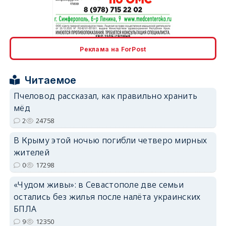
erid: 2SDnjcrDNw6
Реклама на ForPost
Читаемое
Пчеловод рассказал, как правильно хранить
мёд
erid: 2SDnjdPjgYS
2
24758
В Крыму этой ночью погибли четверо мирных
жителей
0
17298
«Чудом живы»: в Севастополе две семьи
erid: 2SDnjdvhGXG
остались без жилья после налёта украинских
БПЛА
9
12350