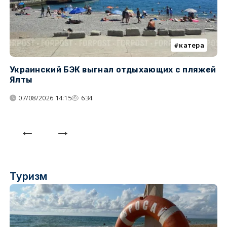
катера
Украинский БЭК выгнал отдыхающих с пляжей
П
Ялты
о
07/08/2026 14:15
634
Туризм