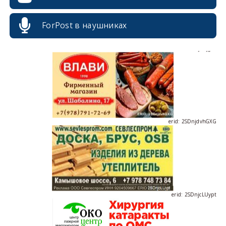
ForPost в наушниках
erid: 2SDnjdPjgYS
erid: 2SDnjdvhGXG
erid: 2SDnjcLUypt