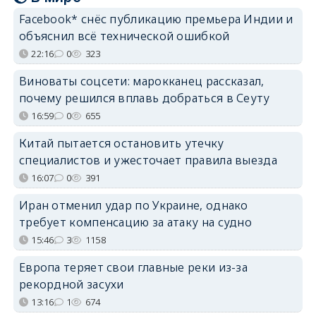
Facebook* снёс публикацию премьера Индии и
объяснил всё технической ошибкой
22:16
0
323
Виноваты соцсети: марокканец рассказал,
почему решился вплавь добраться в Сеуту
16:59
0
655
Китай пытается остановить утечку
специалистов и ужесточает правила выезда
16:07
0
391
Иран отменил удар по Украине, однако
требует компенсацию за атаку на судно
15:46
3
1158
Европа теряет свои главные реки из-за
рекордной засухи
13:16
1
674