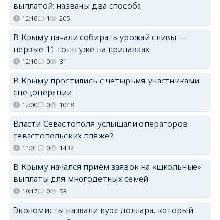
выплатой: названы два способа
12:16
1
205
В Крыму начали собирать урожай сливы —
первые 11 тонн уже на прилавках
12:10
0
81
В Крыму простились с четырьмя участниками
спецоперации
12:00
0
1048
Власти Севастополя услышали операторов
севастопольских пляжей
11:01
0
1432
В Крыму начался приём заявок на «школьные»
выплаты для многодетных семей
10:17
0
53
Экономисты назвали курс доллара, который