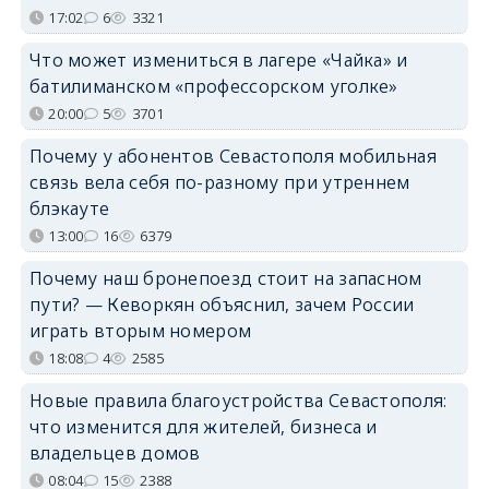
17:02
6
3321
Что может измениться в лагере «Чайка» и
батилиманском «профессорском уголке»
20:00
5
3701
Почему у абонентов Севастополя мобильная
связь вела себя по-разному при утреннем
блэкауте
13:00
16
6379
Почему наш бронепоезд стоит на запасном
пути? — Кеворкян объяснил, зачем России
играть вторым номером
18:08
4
2585
Новые правила благоустройства Севастополя:
что изменится для жителей, бизнеса и
владельцев домов
08:04
15
2388