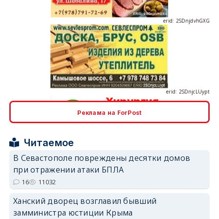
erid: 2SDnjcLUypt
Реклама на ForPost
erid: 2SDnjcrDNw6
Читаемое
В Севастополе повреждены десятки домов
при отражении атаки БПЛА
16
11032
erid: 2SDnjdPjgYS
Ханский дворец возглавил бывший
замминистра юстиции Крыма