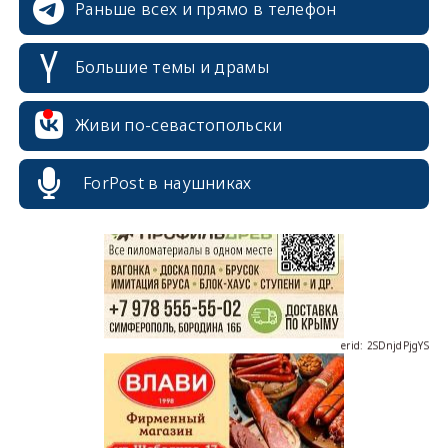
Раньше всех и прямо в телефон
Большие темы и драмы
erid: 2SDnjcrDNw6
Живи по-севастопольски
ForPost в наушниках
erid: 2SDnjdPjgYS
erid: 2SDnjdvhGXG