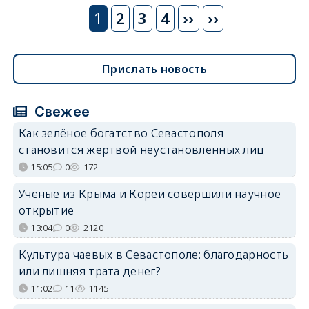
Нумерация
1
2
3
4
Следующая
››
››
страниц
страница
Прислать новость
Свежее
Как зелёное богатство Севастополя
становится жертвой неустановленных лиц
15:05
0
172
Учёные из Крыма и Кореи совершили научное
открытие
13:04
0
2120
Культура чаевых в Севастополе: благодарность
или лишняя трата денег?
11:02
11
1145