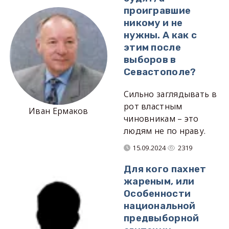
проигравшие
никому и не
нужны. А как с
этим после
выборов в
Севастополе?
Cильно заглядывать в
рот властным
Иван Ермаков
чиновникам – это
людям не по нраву.
15.09.2024
2319
Для кого пахнет
жареным, или
Особенности
национальной
предвыборной