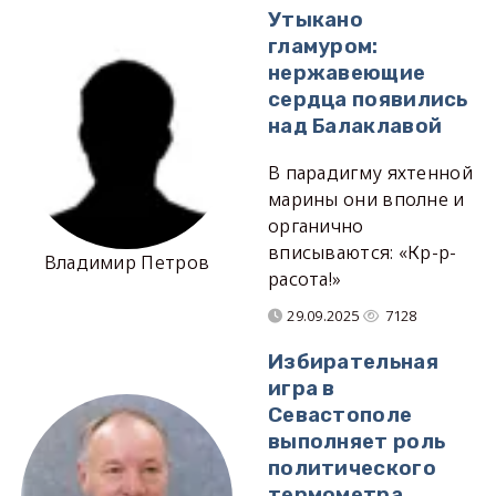
Утыкано
гламуром:
нержавеющие
сердца появились
над Балаклавой
В парадигму яхтенной
марины они вполне и
органично
вписываются: «Кр-р-
Владимир Петров
расота!»
29.09.2025
7128
Избирательная
игра в
Севастополе
выполняет роль
политического
термометра