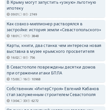
В Крыму могут запустить «узкую» льготную
ипотеку
09:01
0
2749
Как совхоз-миллионер растворялся в
застройке: история земли «Севастопольского»
18:01
17
3848
Карты, книги, два станка: чем интересна новая
выставка в музее крымского просветителя
16:02
0
756
В Севастополе повреждены десятки домов
при отражении атаки БПЛА
15:00
16
10968
Собственник «ИнтерСтроя» Евгений Кабанов
стал заслуженным строителем Севастополя
13:04
33
6272