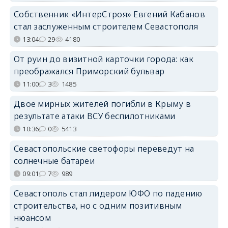
Собственник «ИнтерСтроя» Евгений Кабанов
стал заслуженным строителем Севастополя
13:04
29
4180
От руин до визитной карточки города: как
преображался Приморский бульвар
11:00
3
1485
Двое мирных жителей погибли в Крыму в
результате атаки ВСУ беспилотниками
10:36
0
5413
Севастопольские светофоры переведут на
солнечные батареи
09:01
7
989
Севастополь стал лидером ЮФО по падению
строительства, но с одним позитивным
нюансом