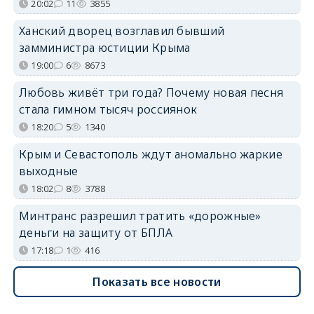
20:02
11
3855
Ханский дворец возглавил бывший
замминистра юстиции Крыма
19:00
6
8673
Любовь живёт три года? Почему новая песня
стала гимном тысяч россиянок
18:20
5
1340
Крым и Севастополь ждут аномально жаркие
выходные
18:02
8
3788
Минтранс разрешил тратить «дорожные»
деньги на защиту от БПЛА
17:18
1
416
Показать все новости