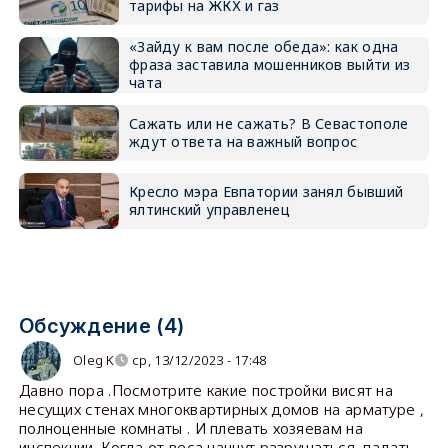
тарифы на ЖКХ и газ
«Зайду к вам после обеда»: как одна
фраза заставила мошенников выйти из
чата
Сажать или не сажать? В Севастополе
ждут ответа на важный вопрос
Кресло мэра Евпатории занял бывший
ялтинский управленец
Обсуждение (4)
Oleg K
ср, 13/12/2023 - 17:48
Давно пора .Посмотрите какие постройки висят на
несущих стенах многоквартирных домов на арматуре ,
полноценные комнаты . И плевать хозяевам на
инспекции .Когда от веса начнут разрушаться падать