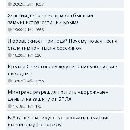
20:02
2
1657
Ханский дворец возглавил бывший
замминистра юстиции Крыма
19:00
1
4666
Любовь живёт три года? Почему новая песня
стала гимном тысяч россиянок
18:20
1
520
Крым и Севастополь ждут аномально жаркие
выходные
18:02
4
2255
Минтранс разрешил тратить «дорожные»
деньги на защиту от БПЛА
17:18
1
173
В Алупке планируют установить памятник
именитому фотографу