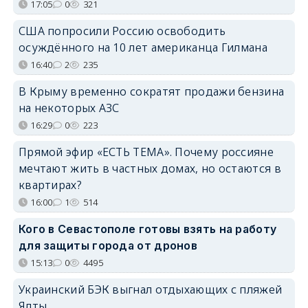
17:05
0
321
США попросили Россию освободить
осуждённого на 10 лет американца Гилмана
16:40
2
235
В Крыму временно сократят продажи бензина
на некоторых АЗС
16:29
0
223
Прямой эфир «ЕСТЬ ТЕМА». Почему россияне
мечтают жить в частных домах, но остаются в
квартирах?
16:00
1
514
Кого в Севастополе готовы взять на работу
для защиты города от дронов
15:13
0
4495
Украинский БЭК выгнал отдыхающих с пляжей
Ялты