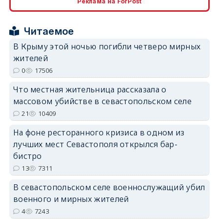
Реклама на ForPost
erid: 2SDnjcrDNw6
Читаемое
В Крыму этой ночью погибли четверо мирных
жителей
0
17506
erid: 2SDnjdPjgYS
Что местная жительница рассказала о
массовом убийстве в севастопольском селе
21
10409
На фоне ресторанного кризиса в одном из
лучших мест Севастополя открылся бар-
erid: 2SDnjdvhGXG
бистро
13
7311
В севастопольском селе военнослужащий убил
военного и мирных жителей
4
7243