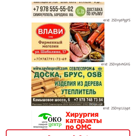
erid: 2SDnjdPjgYS
erid: 2SDnjdvhGXG
erid: 2SDnjcLUypt