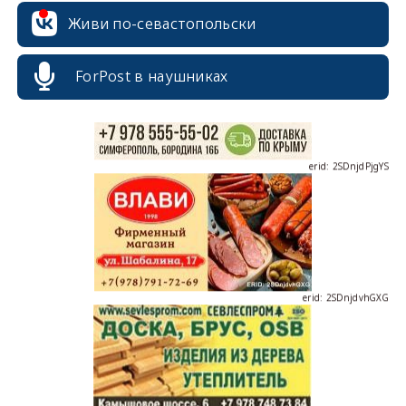
Живи по-севастопольски
ForPost в наушниках
erid: 2SDnjdPjgYS
erid: 2SDnjdvhGXG
erid: 2SDnjcLUypt