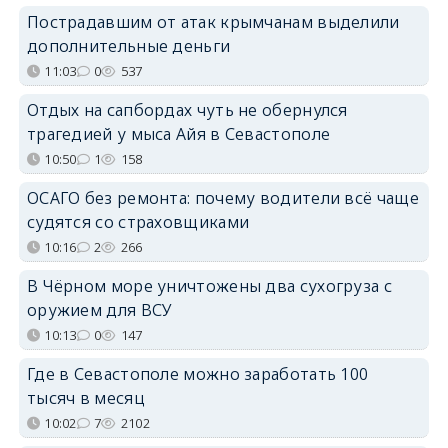
Пострадавшим от атак крымчанам выделили
дополнительные деньги
11:03
0
537
Отдых на сапбордах чуть не обернулся
трагедией у мыса Айя в Севастополе
10:50
1
158
ОСАГО без ремонта: почему водители всё чаще
судятся со страховщиками
10:16
2
266
В Чёрном море уничтожены два сухогруза с
оружием для ВСУ
10:13
0
147
Где в Севастополе можно заработать 100
тысяч в месяц
10:02
7
2102