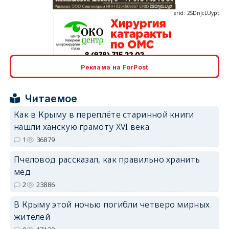
erid: 2SDnjcrDNw6
Реклама на ForPost
Читаемое
Как в Крыму в переплёте старинной книги
нашли ханскую грамоту XVI века
1
36879
erid: 2SDnjdPjgYS
Пчеловод рассказал, как правильно хранить
мёд
2
23886
В Крыму этой ночью погибли четверо мирных
жителей
erid: 2SDnjdvhGXG