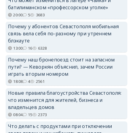
Что может измениться в лагере «Чайка» и
батилиманском «профессорском уголке»
20:00
5
3683
Почему у абонентов Севастополя мобильная
связь вела себя по-разному при утреннем
блэкауте
13:00
16
6328
Почему наш бронепоезд стоит на запасном
пути? — Кеворкян объяснил, зачем России
играть вторым номером
18:08
4
2561
Новые правила благоустройства Севастополя:
что изменится для жителей, бизнеса и
владельцев домов
08:04
15
2373
Что делать с продуктами при отключении