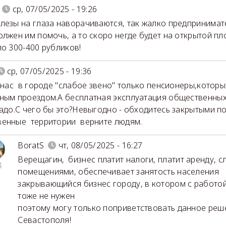
ср, 07/05/2025 - 19:26
лезы на глаза наворачиваются, так жалко предпринимат
олжен им помочь, а то скоро негде будет на открытой п
по 300-400 рубликов!
ср, 07/05/2025 - 19:36
у нас в городе "слабое звено" только пенсионеры,котор
ным проездом.А бесплатная эксплуатация общественных 
надо.С чего бы это?Невыгодно - обходитесь закрытыми 
енные территории верните людям.
BoratS
чт, 08/05/2025 - 16:27
Верещагин
,
бизнес платит налоги, платит аренду, с
4
помещениями, обеспечивает занятость населения
закрывающийся бизнес городу, в котором с работой
тоже не нужен
поэтому могу только поприветствовать данное реш
Севастополя!