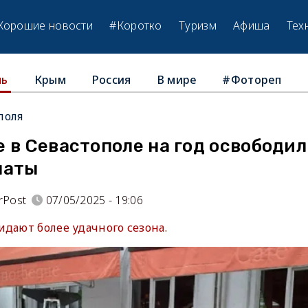
Хорошие новости
#Коротко
Туризм
Афиша
Тех
Крым
Россия
В мире
#Фотореп
ль
поля
 в Севастополе на год освободил
латы
rPost
07/05/2025 - 19:06
дают более удачного сезона.