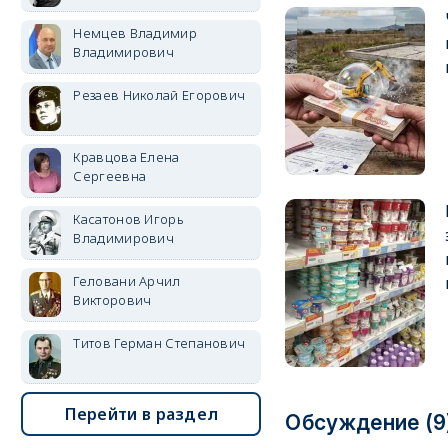
Немцев Владимир
Владимирович
Резаев Николай Егорович
Кравцова Елена
Сергеевна
Касатонов Игорь
Владимирович
Геловани Арчил
Викторович
Титов Герман Степанович
Перейти в раздел
Обсуждение (9