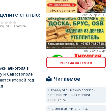
цените статью:
среднем:
1
(
4
голосов)
erid: 2SDnjcLUypt
Реклама на ForPost
erid: 2SDnjcrDNw6
жи алкоголя в
 и Севастополе
Читаемое
ются второй год
яд
В Крыму этой ночью погибли
четверо мирных жителей
0
17374
erid: 2SDnjdPjgYS
Что местная жительница