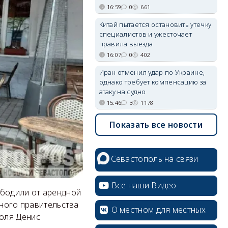
16:59
0
661
Китай пытается остановить утечку
специалистов и ужесточает
правила выезда
16:07
0
402
Иран отменил удар по Украине,
однако требует компенсацию за
атаку на судно
15:46
3
1178
Показать все новости
Севастополь на связи
Все наши Видео
ободили от арендной
ьного правительства
О местном для местных
оля Денис