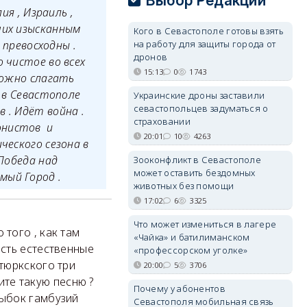
Выбор Редакции
ия , Израиль ,
ших изысканным
Кого в Севастополе готовы взять
 превосходны .
на работу для защиты города от
дронов
 чистое во всех
15:13
0
1743
 можно слагать
н в Севастополе
Украинские дроны заставили
севастопольцев задуматься о
 . Идёт война .
страховании
онистов и
20:01
10
4263
ческого сезона в
 Победа над
Зооконфликт в Севастополе
может оставить бездомных
мый Город .
животных без помощи
17:02
6
3325
Что может измениться в лагере
 того , как там
«Чайка» и батилиманском
есть естественные
«профессорском уголке»
 тюркского три
20:00
5
3706
ните такую песню ?
Почему у абонентов
рыбок гамбузий
Севастополя мобильная связь