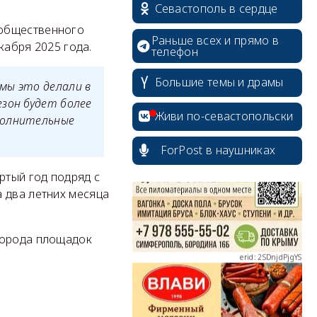
Севастополь в сердце
 общественного
Раньше всех и прямо в
кабря 2025 года.
телефон
Большие темы и драмы
мы это делали в
erid: 2SDnjcrDNw6
езон будет более
Живи по-севастопольски
полнительные
ForPost в наушниках
ртый год подряд с
 два летних месяца
erid: 2SDnjdPjgYS
города площадок
erid: 2SDnjdvhGXG