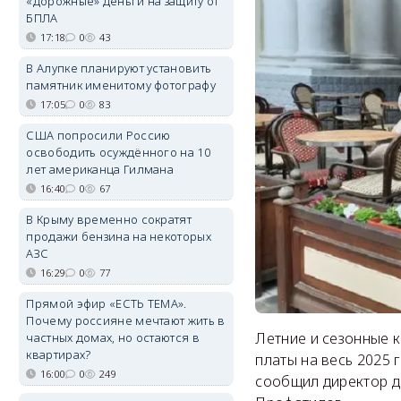
«дорожные» деньги на защиту от
БПЛА
17:18
0
43
В Алупке планируют установить
памятник именитому фотографу
17:05
0
83
США попросили Россию
освободить осуждённого на 10
лет американца Гилмана
16:40
0
67
В Крыму временно сократят
продажи бензина на некоторых
АЗС
16:29
0
77
Прямой эфир «ЕСТЬ ТЕМА».
Почему россияне мечтают жить в
Летние и сезонные 
частных домах, но остаются в
квартирах?
платы на весь 2025 
16:00
0
249
сообщил директор д