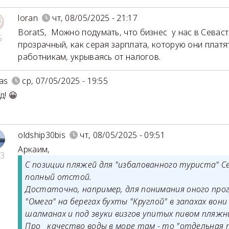
loran
чт, 08/05/2025 - 21:17
BoratS
,
Можно подумать, что бизнес у нас в Севас
5
прозрачный, как серая зарплата, которую они платя
работникам, укрываясь от налогов.
as
ср, 07/05/2025 - 19:55
д! 😀
oldship30bis
чт, 08/05/2025 - 09:51
Аркаим
,
3
С позиции пляжей для "избалованного туриста" С
полный отстой.
Достаточно, например, для понимания оного про
"Омега" на берегах бухты "Круглой" в запахах вони
шалманах и под звуки визгов упитых пивом пляжни
Про качество воды в море там - то "отдельная песня".