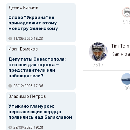
Денис Канаев
Слово "Украина" не
91
принадлежит этому
монстру Зеленскому
11/06/2026 18:23
Tim Tom
Иван Ермаков
Как я ра
Депутаты Севастополя:
7517
кто они для города —
представители или
наблюдатели?
03/12/2025 17:36
100
Владимир Петров
Утыкано гламуром:
нержавеющие сердца
появились над Балаклавой
29/09/2025 19:28