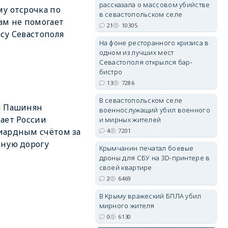
рассказала о массовом убийстве
у отсрочка по
в севастопольском селе
ам не помогает
21
10305
су Севастополя
На фоне ресторанного кризиса в
одном из лучших мест
erid: 2SDnjdvhGXG
Севастополя открылся бар-
бистро
13
7286
В севастопольском селе
м Пашинян
военнослужащий убил военного
ает России
и мирных жителей
иардным счётом за
4
7201
ную дорогу
Крымчанин печатал боевые
дроны для СБУ на 3D-принтере в
своей квартире
2
6469
В Крыму вражеский БПЛА убил
мирного жителя
0
6130