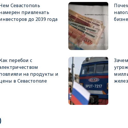
Чем Севастополь
Почем
намерен привлекать
налог
инвесторов до 2039 года
бизне
Как перебои с
Заче
электричеством
угрож
повлияли на продукты и
милл
цены в Севастополе
желез
)