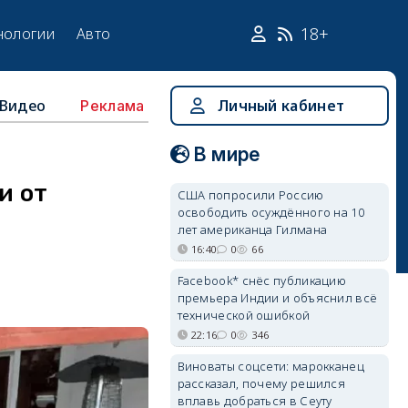
18+
нологии
Авто
Видео
Личный кабинет
Реклама
В мире
и от
США попросили Россию
освободить осуждённого на 10
лет американца Гилмана
16:40
0
66
Facebook* снёс публикацию
премьера Индии и объяснил всё
технической ошибкой
22:16
0
346
Виноваты соцсети: марокканец
рассказал, почему решился
вплавь добраться в Сеуту