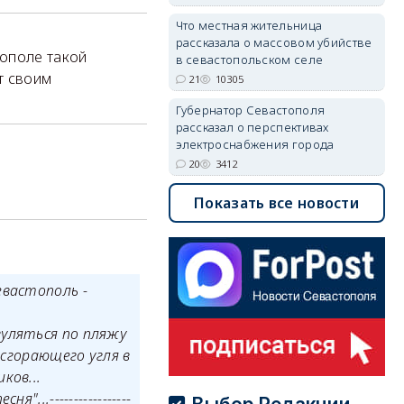
Что местная жительница
рассказала о массовом убийстве
тополе такой
в севастопольском селе
т своим
21
10305
Губернатор Севастополя
рассказал о перспективах
электроснабжения города
20
3412
Показать все новости
евастополь -
гуляться по пляжу
 сгорающего угля в
ков...
..-----------------