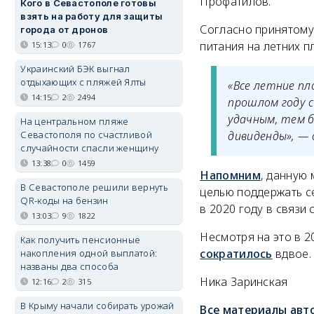
Профатилов.
Кого в Севастополе готовы
взять на работу для защиты
Согласно принятому
города от дронов
питания на летних п
15:13
0
1767
Украинский БЭК выгнал
отдыхающих с пляжей Ялты
«Все летние пл
14:15
2
2494
прошлом году с
удачным, тем 
На центральном пляже
дивиденды», — 
Севастополя по счастливой
случайности спасли женщину
13:38
0
1459
Напомним
, данную
В Севастополе решили вернуть
целью поддержать с
QR-коды на бензин
в 2020 году в связи
13:03
9
1822
Несмотря на это в 
Как получить пенсионные
сократилось
вдвое.
накопления одной выплатой:
названы два способа
Ника Заринская
12:16
2
315
В Крыму начали собирать урожай
Все материалы авт