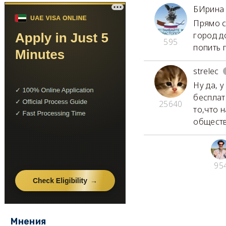
БИрина
Прямо с
город д
595
попить 
strelec
Ну да, 
бесплат
25640
то,что 
обществ
95
Мнения