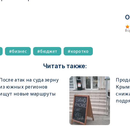
О
В 
бизнес
бюджет
коротко
Читать также:
После атак на суда зерну
Прода
из южных регионов
Крыму
ищут новые маршруты
снижа
подр