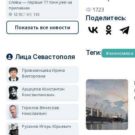
сливы — первые 11 тонн уже на
прилавках
1723
12:10
0
135
Поделитесь:
Показать все новости
Теги:
экономика
Лица Севастополя
Привезенцева Ирина
Викторовна
Арцеулов Константин
Константинович
Горелов Вячеслав
Николаевич
Русанов Игорь Юрьевич