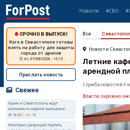
Новости
#СВО
#
Все
Севастопо
СРОЧНО В ВЫПУСК!
Кого в Севастополе готовы
взять на работу для защиты
Новости Севасто
города от дронов
пт, 07/08/2026 - 15:13
Летние кафе
арендной п
Прислать новость
Служба новостей Fo
Свежее
Власти скромно ожи
Крым и Севастополь ждут
аномально жаркие выходные
18:02
1
73
Минтранс разрешил тратить