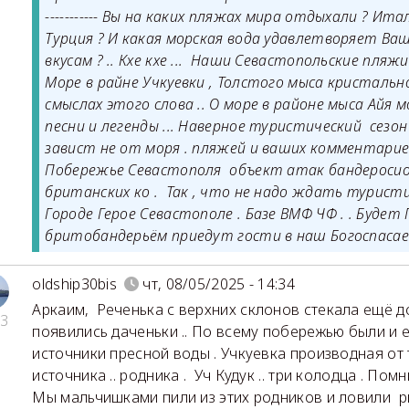
----------- Вы на каких пляжах мира отдыхали ? Итал
Турция ? И какая морская вода удавлетворяет Ва
вкусам ? .. Кхе кхе ... Наши Севастопольские пляжи
Море в райне Учкуевки , Толстого мыса кристально
смыслах этого слова .. О море в районе мыса Айя
песни и легенды ... Наверное туристический сезо
завист не от моря . пляжей и ваших комментариев
Побережье Севастополя объект атак бандероси
британских ко . Так , что не надо ждать туристи
Городе Герое Севастополе . Базе ВМФ ЧФ . . Будет
бритобандерьём приедут гости в наш Богоспасае
oldship30bis
чт, 08/05/2025 - 14:34
Аркаим
,
Реченька с верхних склонов стекала ещё до
3
появились даченьки .. По всему побережью были и 
источники пресной воды . Учкуевка производная от
источника .. родника . Уч Кудук .. три колодца . Пом
Мы мальчишками пили из этих родников и ловили 