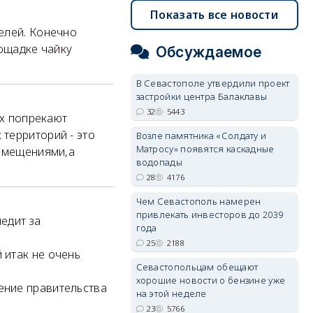
Показать все новости
елей. Конечно
лощадке чайку
Обсуждаемое
В Севастополе утвердили проект
застройки центра Балаклавы
32
5443
ых попрекают
территорий - это
Возле памятника «Солдату и
Матросу» появятся каскадные
помещениями,а
водопады
28
4176
Чем Севастополь намерен
привлекать инвесторов до 2039
ледит за
года
25
2188
 итак не очень
Севастопольцам обещают
хорошие новости о бензине уже
ение правительства
на этой неделе
23
5766