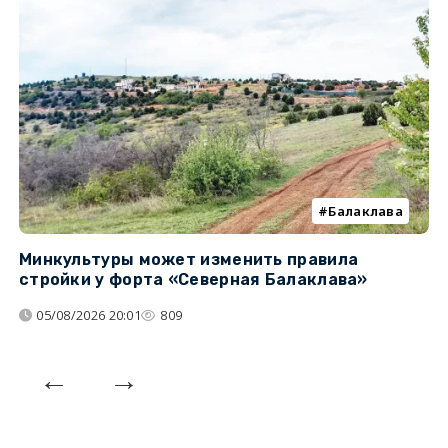
Балаклава
Минкультуры может изменить правила
С
стройки у форта «Северная Балаклава»
д
05/08/2026 20:01
809