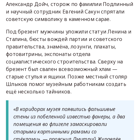
Александр Дойч, сторож по фамилии Подлинный
и научный сотрудник Евгений Сакун спрятали
советскую символику в каменном сарае.
Под брезент мужчины уложили статуи Ленина и
Сталина, бюсты вождей партии и советского
правительства, знамёна, лозунги, плакаты,
фотовитрины, экспонаты отдела
социалистического строительства. Сверху на
брезент был свален всевозможный хлам —
старые стулья и ящики. Позже местный столяр
Шлыков помог музейным работникам создать
ещё несколько тайников.
«В коридорах музея появились фальшивые
стены из побеленной известью фанеры, а два
помещения во флигеле замаскировали
старыми картинными рамами со
стёклами», — прояснил Дмитрий Журавлёв.