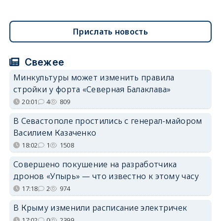
Прислать новость
Свежее
Минкультуры может изменить правила
стройки у форта «Северная Балаклава»
20:01
4
809
В Севастополе простились с генерал-майором
Василием Казаченко
18:02
1
1508
Совершено покушение на разработчика
дронов «Упырь» — что известно к этому часу
17:18
2
974
В Крыму изменили расписание электричек
17:02
0
2399