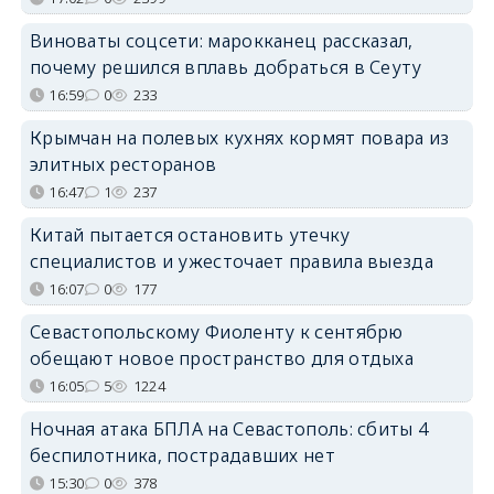
Виноваты соцсети: марокканец рассказал,
почему решился вплавь добраться в Сеуту
16:59
0
233
Крымчан на полевых кухнях кормят повара из
элитных ресторанов
16:47
1
237
Китай пытается остановить утечку
специалистов и ужесточает правила выезда
16:07
0
177
Севастопольскому Фиоленту к сентябрю
обещают новое пространство для отдыха
16:05
5
1224
Ночная атака БПЛА на Севастополь: сбиты 4
беспилотника, пострадавших нет
15:30
0
378