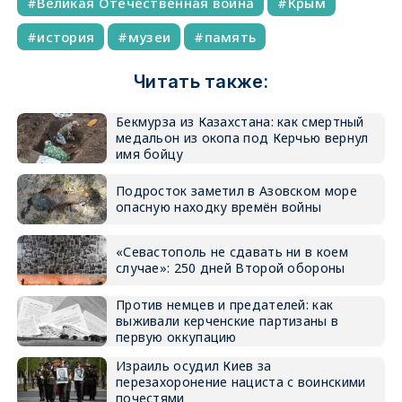
Великая Отечественная война
Крым
история
музеи
память
Читать также:
Бекмурза из Казахстана: как смертный
медальон из окопа под Керчью вернул
имя бойцу
Подросток заметил в Азовском море
опасную находку времён войны
«Севастополь не сдавать ни в коем
случае»: 250 дней Второй обороны
Против немцев и предателей: как
выживали керченские партизаны в
первую оккупацию
Израиль осудил Киев за
перезахоронение нациста с воинскими
почестями