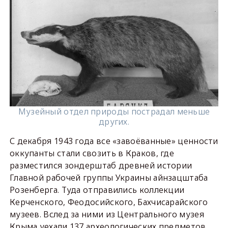
Музейный отдел природы пострадал меньше
других.
С декабря 1943 года все «завоёванные» ценности
оккупанты стали свозить в Краков, где
разместился зондерштаб древней истории
Главной рабочей группы Украины айнзацштаба
Розенберга. Туда отправились коллекции
Керченского, Феодосийского, Бахчисарайского
музеев. Вслед за ними из Центрального музея
Крыма уехали 137 археологических предметов,