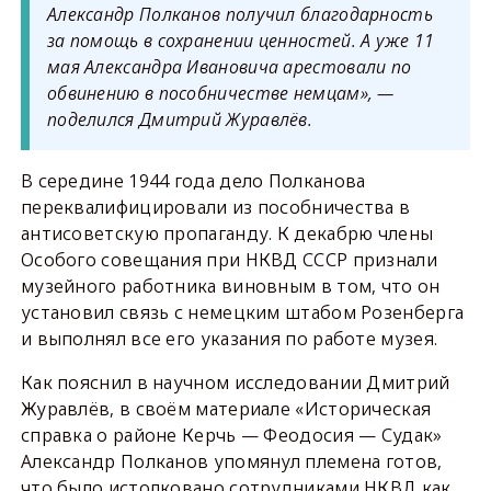
Александр Полканов получил благодарность
за помощь в сохранении ценностей. А уже 11
мая Александра Ивановича арестовали по
обвинению в пособничестве немцам», —
поделился Дмитрий Журавлёв.
В середине 1944 года дело Полканова
переквалифицировали из пособничества в
антисоветскую пропаганду. К декабрю члены
Особого совещания при НКВД СССР признали
музейного работника виновным в том, что он
установил связь с немецким штабом Розенберга
и выполнял все его указания по работе музея.
Как пояснил в научном исследовании Дмитрий
Журавлёв, в своём материале «Историческая
справка о районе Керчь — Феодосия — Судак»
Александр Полканов упомянул племена готов,
что было истолковано сотрудниками НКВД как