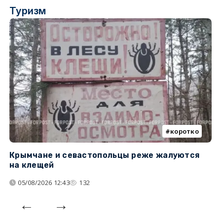
Туризм
коротко
Крымчане и севастопольцы реже жалуются
В
на клещей
ц
05/08/2026 12:43
132