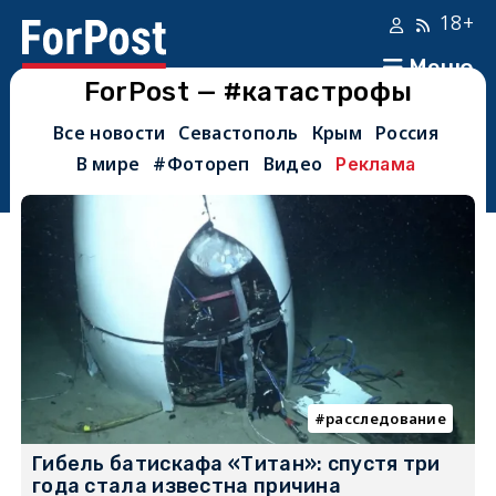
18+
Меню
ForPost — #катастрофы
Все новости
Севастополь
Крым
Россия
В мире
#Фотореп
Видео
Реклама
расследование
Гибель батискафа «Титан»: спустя три
года стала известна причина