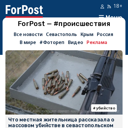
18+
Меню
ForPost — #происшествия
Все новости
Севастополь
Крым
Россия
В мире
#Фотореп
Видео
Реклама
убийство
Что местная жительница рассказала о
массовом убийстве в севастопольском