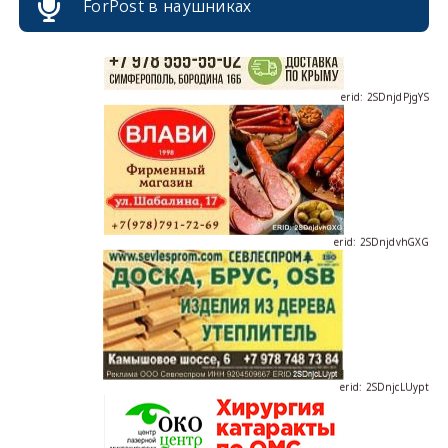
ForPost в наушниках
erid: 2SDnjdPjgYS
erid: 2SDnjdvhGXG
erid: 2SDnjcLUypt