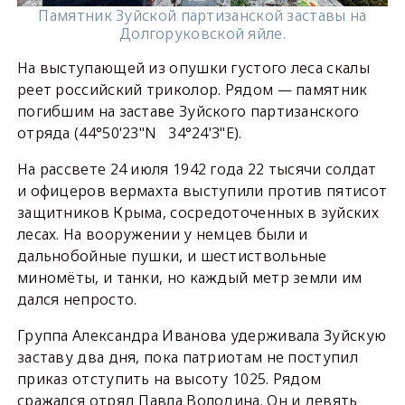
Памятник Зуйской партизанской заставы на
Долгоруковской яйле.
На выступающей из опушки густого леса скалы
реет российский триколор. Рядом — памятник
погибшим на заставе Зуйского партизанского
отряда (44°50'23"N 34°24'3"E).
На рассвете 24 июля 1942 года 22 тысячи солдат
и офицеров вермахта выступили против пятисот
защитников Крыма, сосредоточенных в зуйских
лесах. На вооружении у немцев были и
дальнобойные пушки, и шестиствольные
миномёты, и танки, но каждый метр земли им
дался непросто.
Группа Александра Иванова удерживала Зуйскую
заставу два дня, пока патриотам не поступил
приказ отступить на высоту 1025. Рядом
сражался отряд Павла Володина. Он и девять