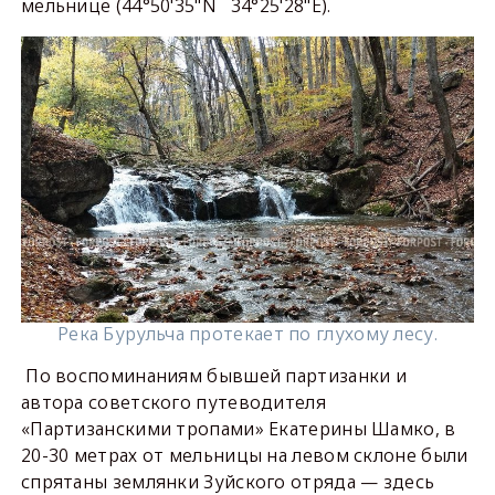
мельнице (44°50'35"N 34°25'28"E).
Река Бурульча протекает по глухому лесу.
По воспоминаниям бывшей партизанки и
автора советского путеводителя
«Партизанскими тропами» Екатерины Шамко, в
20-30 метрах от мельницы на левом склоне были
спрятаны землянки Зуйского отряда — здесь