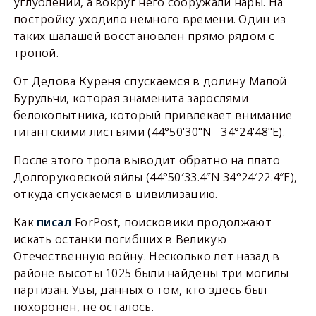
углублении, а вокруг него сооружали нары. На
постройку уходило немного времени. Один из
таких шалашей восстановлен прямо рядом с
тропой.
От Дедова Куреня спускаемся в долину Малой
Бурульчи, которая знаменита зарослями
белокопытника, который привлекает внимание
гигантскими листьями (44°50'30"N 34°24'48"E).
После этого тропа выводит обратно на плато
Долгоруковской яйлы (44°50′33.4″N 34°24′22.4″E),
откуда спускаемся в цивилизацию.
Как
писал
ForPost, поисковики продолжают
искать останки погибших в Великую
Отечественную войну. Несколько лет назад в
районе высоты 1025 были найдены три могилы
партизан. Увы, данных о том, кто здесь был
похоронен, не осталось.