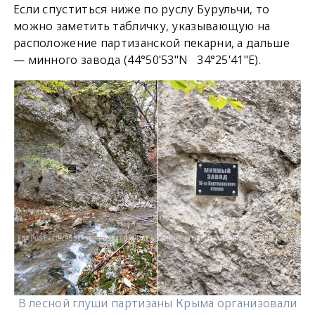
Если спуститься ниже по руслу Бурульчи, то
можно заметить табличку, указывающую на
расположение партизанской пекарни, а дальше
— минного завода (44°50'53"N 34°25'41"E).
В лесной глуши партизаны Крыма организовали