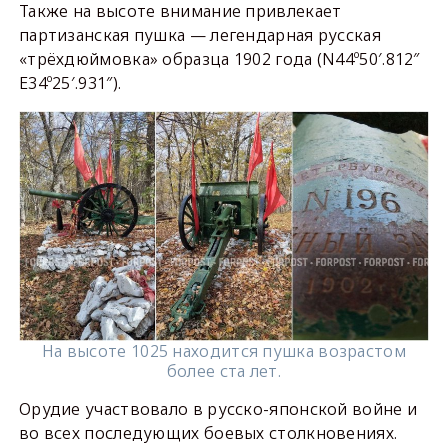
Также на высоте внимание привлекает
партизанская пушка — легендарная русская
«трёхдюймовка» образца 1902 года (N44º50′.812″
E34º25′.931″).
На высоте 1025 находится пушка возрастом
более ста лет.
Орудие участвовало в русско-японской войне и
во всех последующих боевых столкновениях.