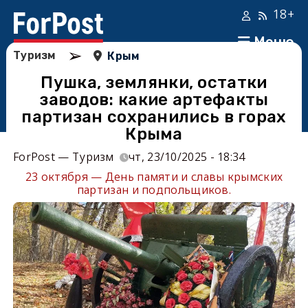
18+
Меню
➢
Туризм
Крым
Пушка, землянки, остатки
заводов: какие артефакты
партизан сохранились в горах
Крыма
ForPost — Туризм
чт, 23/10/2025 - 18:34
23 октября — День памяти и славы крымских
партизан и подпольщиков.