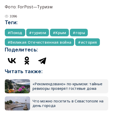
Фото: ForPost—Туризм
3396
Теги:
Поход
туризм
Крым
горы
Великая Отечественная война
история
Поделитесь:
Читать также:
«Рекомендовано» по-крымски: тайные
ревизоры проверят гостевые дома
Что можно посетить в Севастополе на
день города