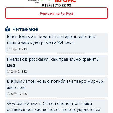
erid: 2SDnjcrDNw6
Реклама на ForPost
Читаемое
Как в Крыму в переплёте старинной книги
нашли ханскую грамоту XVI века
erid: 2SDnjdPjgYS
1
36913
Пчеловод рассказал, как правильно хранить
мёд
2
24332
В Крыму этой ночью погибли четверо мирных
erid: 2SDnjdvhGXG
жителей
0
17240
«Чудом живы»: в Севастополе две семьи
остались без жилья после налёта украинских