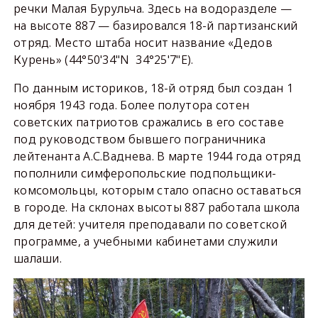
речки Малая Бурульча. Здесь на водоразделе —
на высоте 887 — базировался 18-й партизанский
отряд. Место штаба носит название «Дедов
Курень» (44°50'34"N 34°25'7"E).
По данным историков, 18-й отряд был создан 1
ноября 1943 года. Более полутора сотен
советских патриотов сражались в его составе
под руководством бывшего пограничника
лейтенанта А.С.Ваднева. В марте 1944 года отряд
пополнили симферопольские подпольщики-
комсомольцы, которым стало опасно оставаться
в городе. На склонах высоты 887 работала школа
для детей: учителя преподавали по советской
программе, а учебными кабинетами служили
шалаши.