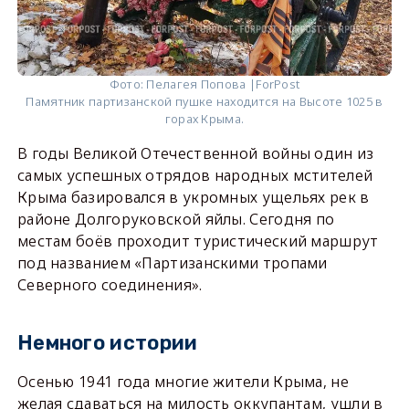
Фото: Пелагея Попова |ForPost
Памятник партизанской пушке находится на Высоте 1025 в
горах Крыма.
В годы Великой Отечественной войны один из
самых успешных отрядов народных мстителей
Крыма базировался в укромных ущельях рек в
районе Долгоруковской яйлы. Сегодня по
местам боёв проходит туристический маршрут
под названием «Партизанскими тропами
Северного соединения».
Немного истории
Осенью 1941 года многие жители Крыма, не
желая сдаваться на милость оккупантам, ушли в