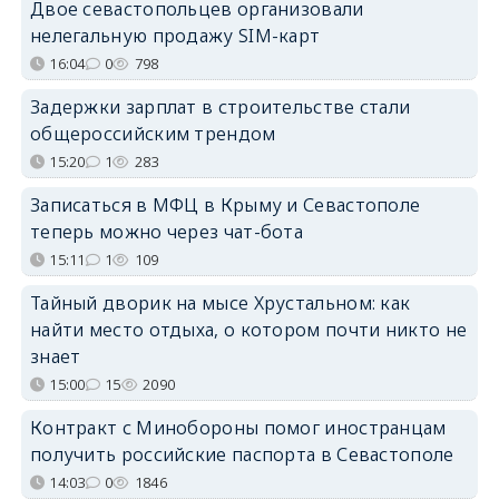
Двое севастопольцев организовали
нелегальную продажу SIM-карт
16:04
0
798
Задержки зарплат в строительстве стали
общероссийским трендом
15:20
1
283
Записаться в МФЦ в Крыму и Севастополе
теперь можно через чат-бота
15:11
1
109
Тайный дворик на мысе Хрустальном: как
найти место отдыха, о котором почти никто не
знает
15:00
15
2090
Контракт с Минобороны помог иностранцам
получить российские паспорта в Севастополе
14:03
0
1846