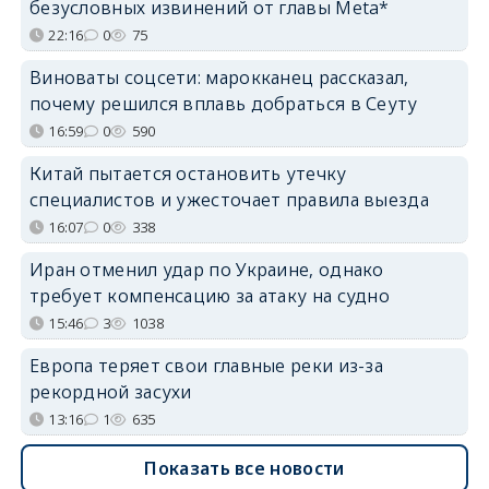
безусловных извинений от главы Meta*
22:16
0
75
Виноваты соцсети: марокканец рассказал,
почему решился вплавь добраться в Сеуту
16:59
0
590
Китай пытается остановить утечку
специалистов и ужесточает правила выезда
16:07
0
338
Иран отменил удар по Украине, однако
требует компенсацию за атаку на судно
15:46
3
1038
Европа теряет свои главные реки из-за
рекордной засухи
13:16
1
635
Показать все новости