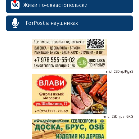
Живи по-севастопольски
erid: 2SDnjcrDNw6
ForPost в наушниках
erid: 2SDnjdPjgYS
erid: 2SDnjdvhGXG