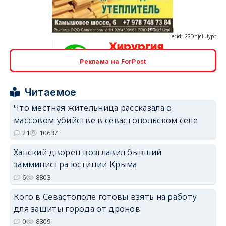
erid: 2SDnjcLUypt
Реклама на ForPost
erid: 2SDnjcrDNw6
Читаемое
Что местная жительница рассказала о
массовом убийстве в севастопольском селе
21
10637
erid: 2SDnjdPjgYS
Ханский дворец возглавил бывший
замминистра юстиции Крыма
6
8803
Кого в Севастополе готовы взять на работу
для защиты города от дронов
erid: 2SDnjdvhGXG
0
8309