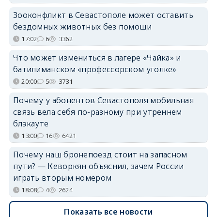
Зооконфликт в Севастополе может оставить
бездомных животных без помощи
17:02
6
3362
Что может измениться в лагере «Чайка» и
батилиманском «профессорском уголке»
20:00
5
3731
Почему у абонентов Севастополя мобильная
связь вела себя по-разному при утреннем
блэкауте
13:00
16
6421
Почему наш бронепоезд стоит на запасном
пути? — Кеворкян объяснил, зачем России
играть вторым номером
18:08
4
2624
Показать все новости