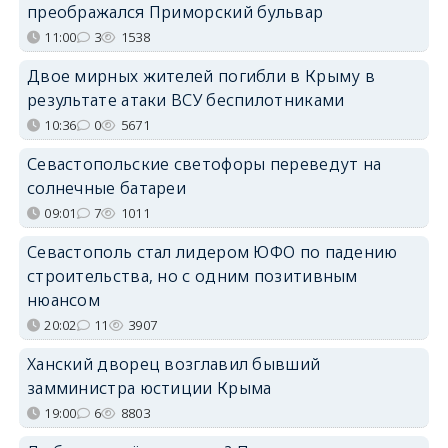
преображался Приморский бульвар
11:00
3
1538
Двое мирных жителей погибли в Крыму в
результате атаки ВСУ беспилотниками
10:36
0
5671
Севастопольские светофоры переведут на
солнечные батареи
09:01
7
1011
Севастополь стал лидером ЮФО по падению
строительства, но с одним позитивным
нюансом
20:02
11
3907
Ханский дворец возглавил бывший
замминистра юстиции Крыма
19:00
6
8803