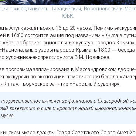
кции присоединились Ливадийский, Воронцовский и Мас
ЮБК.
 в Алупке ждёт всех с 16 до 20 часов. Помимо экскурс
ей в 16:00 состоится акция под названием «Книга в пути»
а «Разнообразие национальных культур народов Крыма»,
 «Национальные узоры народов Крыма, в 18:00 — беседа 
го художника-экспрессиониста В.М. Новикова.
я программа запланирована в Массандровском дворце-м
ся экскурсии по экспозиции, тематическая беседа «Имп
я Ялта», творческое занятие «Народный сувенир».
т торжественное включение фонтанов и благородный к
рый возвестит о силе и красоте нашей многонациональ
музее.
упкинском музее дважды Героя Советского Союза Амет-Ха