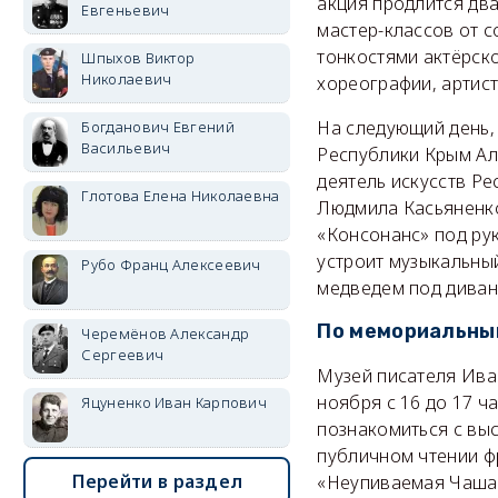
акция продлится два
Евгеньевич
мастер-классов от 
тонкостями актёрско
Шпыхов Виктор
Николаевич
хореографии, артис
На следующий день, 
Богданович Евгений
Васильевич
Республики Крым Ал
деятель искусств Ре
Глотова Елена Николаевна
Людмила Касьяненко
«Консонанс» под ру
устроит музыкальный
Рубо Франц Алексеевич
медведем под диван
По мемориальны
Черемёнов Александр
Сергеевич
Музей писателя Иван
ноября с 16 до 17 ч
Яцуненко Иван Карпович
познакомиться с выс
публичном чтении ф
Перейти в раздел
«Неупиваемая Чаша».