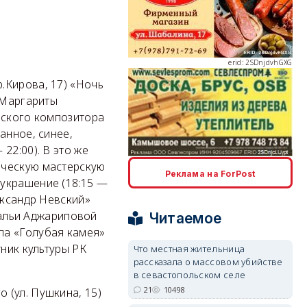
erid: 2SDnjdvhGXG
.Кирова, 17) «Ночь
 Маргариты
йского композитора
анное, синее,
22:00). В это же
erid: 2SDnjcLUypt
рческую мастерскую
Реклама на ForPost
украшение (18:15 —
ександр Невский»
атальи Аджариповой
Читаемое
ла «Голубая камея»
тник культуры РК
Что местная жительница
erid: 2SDnjcrDNw6
рассказала о массовом убийстве
в севастопольском селе
21
10498
 (ул. Пушкина, 15)