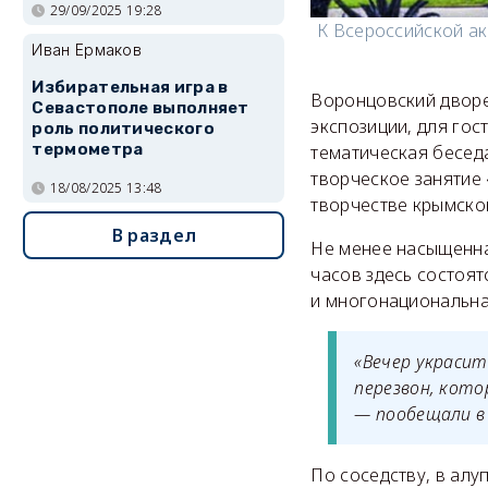
29/09/2025 19:28
К Всероссийской а
Иван Ермаков
Избирательная игра в
Воронцовский дворец
Севастополе выполняет
экспозиции, для гост
роль политического
термометра
тематическая бесед
творческое занятие
18/08/2025 13:48
творчестве крымско
В раздел
Не менее насыщенна
часов здесь состоят
и многонациональна
«Вечер украси
перезвон, кото
— пообещали в 
По соседству, в ал