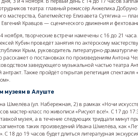
 дня, 3 и 4 ноября. В первый день с 14 до 17 часов зап
сотрудников театра: главный режиссёр Анжелика Добрун
го мастерства, балетмейстер Елизавета Сутягина — пла
т Евгений Кравцов — сценического движения и фехтован
4 ноября, творческие встречи намечены с 16 до 21 часа
ексей Кубин проведёт занятия по актёрскому мастерств
спублики Крым, руководитель литературно-драматургиче
 расскажет о постановках по произведениям Антона Че
ководством заведующего музыкальной частью театра Ан
 антракт. Также пройдёт открытая репетиция спектакля
ом».
м музеям в Алуште
а Шмелёва (ул. Набережная, 2) в рамках «Ночи искусст
асов мастер-класс по живописи «Рисуют все!». С 17 до 17
тавкой музея, а в течение следующих тридцати минут пр
рагментов таких произведений Ивана Шмелёва, как «Ле
 С 18 до 19 часов будет длиться литературная экскурс