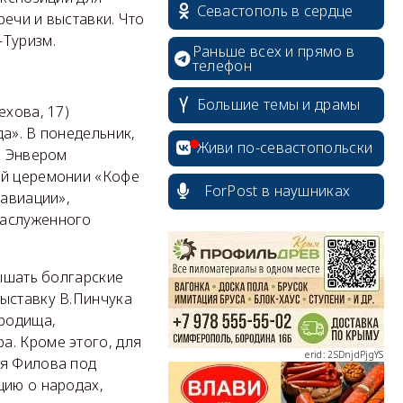
Севастополь в сердце
ечи и выставки. Что
—Туризм.
Раньше всех и прямо в
телефон
Большие темы и драмы
ехова, 17)
а». В понедельник,
Живи по-севастопольски
м Энвером
ой церемонии «Кофе
ForPost в наушниках
 авиации»,
заслуженного
erid: 2SDnjcrDNw6
лышать болгарские
выставку В.Пинчука
ородища,
а. Кроме этого, для
erid: 2SDnjdPjgYS
ия Филова под
цию о народах,