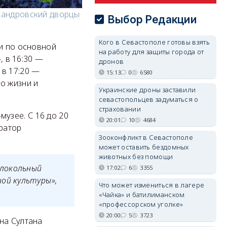
сандровский дворцы
Выбор Редакции
Кого в Севастополе готовы взять
ии по основной
на работу для защиты города от
, в 16:30 —
дронов
 в 17:20 —
15:13
0
6580
о жизни и
Украинские дроны заставили
севастопольцев задуматься о
страховании
узее. С 16 до 20
20:01
10
4684
ератор
Зооконфликт в Севастополе
может оставить бездомных
животных без помощи
олокольный
17:02
6
3355
ной культуры»,
Что может измениться в лагере
«Чайка» и батилиманском
«профессорском уголке»
20:00
5
3723
на Султана