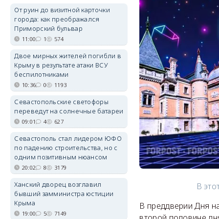
От руин до визитной карточки
города: как преображался
Приморский бульвар
11:00
1
574
Двое мирных жителей погибли в
Крыму в результате атаки ВСУ
беспилотниками
10:36
0
1193
Севастопольские светофоры
переведут на солнечные батареи
09:01
4
627
Севастополь стал лидером ЮФО
по падению строительства, но с
одним позитивным нюансом
20:02
8
3179
Ханский дворец возглавил
В это
бывший замминистра юстиции
Крыма
В преддверии Дня на
19:00
5
7149
второй половине дня