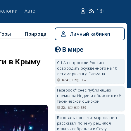
18+
нологии
Авто
Горы
Природа
Личный кабинет
В мире
ти в Крыму
США попросили Россию
освободить осуждённого на 10
лет американца Гилмана
16:40
2
357
Facebook* снёс публикацию
премьера Индии и объяснил всё
технической ошибкой
22:16
0
389
Виноваты соцсети: марокканец
рассказал, почему решился
вплавь добраться в Сеуту