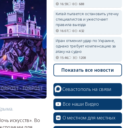
16:59
0
688
Китай пытается остановить утечку
специалистов и ужесточает
правила выезда
16:07
0
432
Иран отменил удар по Украине,
однако требует компенсацию за
атаку на судно
15:46
3
1208
Показать все новости
Севастополь на связи
Все наши Видео
Крыма.
О местном для местных
очь искусств». Во
экспозиции для