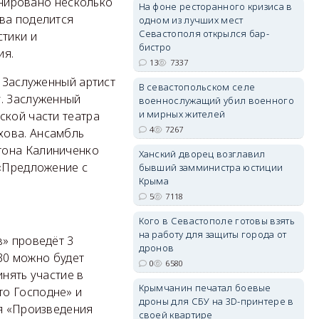
ланировано несколько
На фоне ресторанного кризиса в
ова поделится
одном из лучших мест
Севастополя открылся бар-
стики и
бистро
ия.
erid: 2SDnjdPjgYS
13
7337
. Заслуженный артист
В севастопольском селе
у. Заслуженный
военнослужащий убил военного
и мирных жителей
ской части театра
4
7267
хова. Ансамбль
тона Калиниченко
Ханский дворец возглавил
erid: 2SDnjdvhGXG
 «Предложение с
бывший замминистра юстиции
Крыма
5
7118
Кого в Севастополе готовы взять
на работу для защиты города от
в» проведёт 3
дронов
:30 можно будет
0
6580
инять участие в
Крымчанин печатал боевые
то Господне» и
дроны для СБУ на 3D-принтере в
ия «Произведения
своей квартире