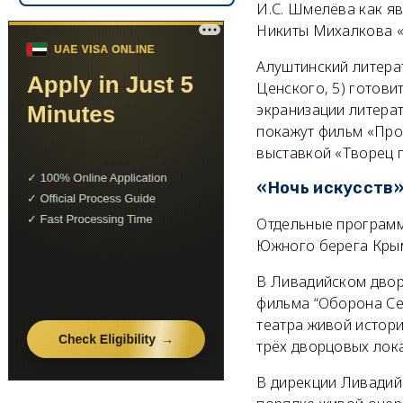
И.С. Шмелёва как я
Никиты Михалкова «Р
Алуштинский литер
Ценского, 5) готови
экранизации литерат
покажут фильм «Про
выставкой «Творец 
«Ночь искусств»
Отдельные программ
Южного берега Кры
В Ливадийском дворц
фильма “Оборона Се
театра живой истори
трёх дворцовых лока
В дирекции Ливадийс