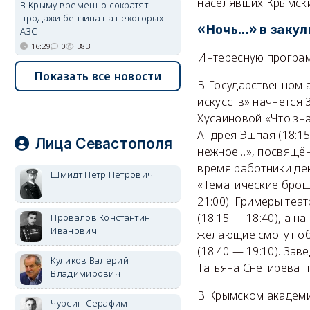
населявших Крымский
В Крыму временно сократят
продажи бензина на некоторых
«Ночь...» в заку
АЗС
16:29
0
383
Интересную програм
Показать все новости
В Государственном 
искусств» начнётся 
Хусаиновой «Что зн
Андрея Эшпая (18:15
Лица Севастополя
нежное…», посвящённ
время работники де
Шмидт Петр Петрович
«Тематические брош
21:00). Гримёры теа
(18:15 — 18:40), а 
Провалов Константин
Иванович
желающие смогут об
(18:40 — 19:10). За
Куликов Валерий
Татьяна Снегирёва п
Владимирович
В Крымском академи
Чурсин Серафим