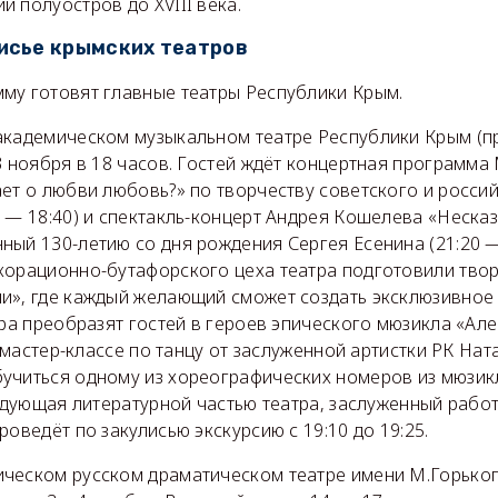
 полуостров до XVIII века.
лисье крымских театров
му готовят главные театры Республики Крым.
академическом музыкальном театре Республики Крым (пр
3 ноября в 18 часов. Гостей ждёт концертная программа
ает о любви любовь?» по творчеству советского и росси
 — 18:40) и спектакль-концерт Андрея Кошелева «Несказ
ый 130-летию со дня рождения Сергея Есенина (21:20 — 
корационно-бутафорского цеха театра подготовили тво
и», где каждый желающий сможет создать эксклюзивное 
тра преобразят гостей в героев эпического мюзикла «Ал
на мастер-классе по танцу от заслуженной артистки РК Н
учиться одному из хореографических номеров из мюзик
ведующая литературной частью театра, заслуженный рабо
роведёт по закулисью экскурсию с 19:10 до 19:25.
ческом русском драматическом театре имени М.Горького