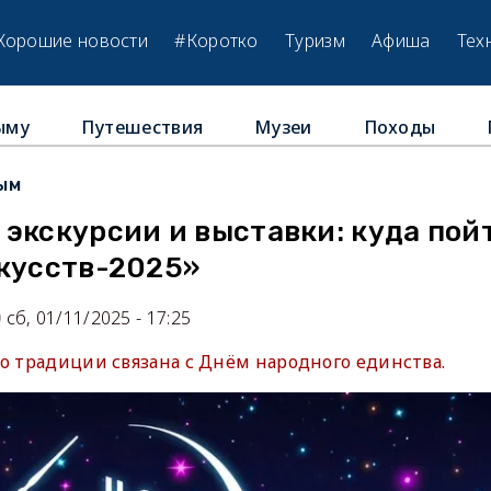
Хорошие новости
#Коротко
Туризм
Афиша
Тех
ыму
Путешествия
Музеи
Походы
ым
экскурсии и выставки: куда пой
скусств-2025»
сб, 01/11/2025 - 17:25
о традиции связана с Днём народного единства.