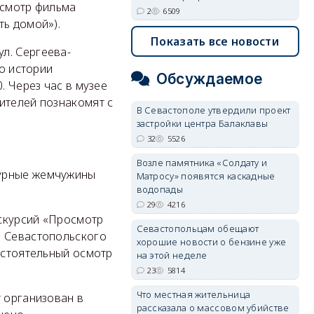
осмотр фильма
2
6509
ть домой»).
Показать все новости
ул. Сергеева-
по истории
Обсуждаемое
. Через час в музее
ителей познакомят с
В Севастополе утвердили проект
застройки центра Балаклавы
32
5526
Возле памятника «Солдату и
турные жемчужины
Матросу» появятся каскадные
водопады
29
4216
кскурсий «Просмотр
Севастопольцам обещают
в Севастопольского
хорошие новости о бензине уже
остоятельный осмотр
на этой неделе
23
5814
Что местная жительница
т организован в
рассказала о массовом убийстве