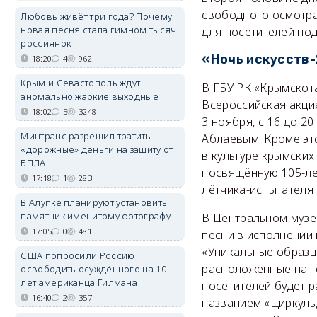
свободного осмотра,
Любовь живёт три года? Почему
новая песня стала гимном тысяч
для посетителей по
россиянок
«Ночь искусств
18:20
4
962
Крым и Севастополь ждут
В ГБУ РК «Крымскота
аномально жаркие выходные
Всероссийская акция
18:02
5
3248
3 ноября, с 16 до 2
Минтранс разрешил тратить
Аблаевым. Кроме эт
«дорожные» деньги на защиту от
в культуре крымских
БПЛА
посвящённую 105-ле
17:18
1
283
лётчика-испытателя 
В Алупке планируют установить
памятник именитому фотографу
В Центральном музее
17:05
0
481
песни в исполнении
«Уникальные образц
США попросили Россию
расположенные на т
освободить осуждённого на 10
лет американца Гилмана
посетителей будет 
16:40
2
357
названием «Циркуль,