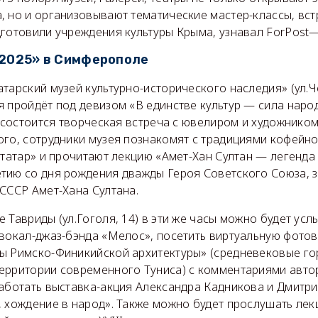
 но и организовывают тематические мастер-классы, встр
дготовили учреждения культуры Крыма, узнавал ForPost
-2025» в Симферополе
тарский музей культурно-исторического наследия» (ул.Ч
 пройдёт под девизом «В единстве культур — сила народ
0 состоится творческая встреча с ювелиром и художнико
ого, сотрудники музея познакомят с традициями кофейн
 татар» и прочитают лекцию «Амет-Хан Султан — легенда
тию со дня рождения дважды Героя Советского Союза, 
СССР Амет-Хана Султана.
 Тавриды (ул.Гоголя, 14) в эти же часы можно будет ус
 вокал-джаз-бэнда «Мелос», посетить виртуальную фото
ы Римско-Финикийской архитектуры» (средневековые г
ерритории современного Туниса) с комментариями автор
работать выставка-акция Александра Кадникова и Дмитр
 хождение в народ». Также можно будет прослушать лек