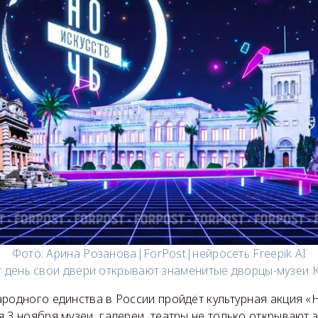
Фото: Арина Розанова|ForPost|нейросеть Freepik AI
т день свои двери открывают знаменитые дворцы-музеи 
родного единства в России пройдёт культурная акция «Н
 3 ноября музеи, галереи, театры не только открывают 