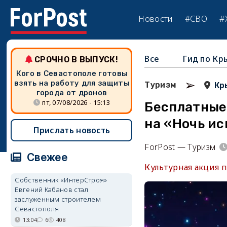
Новости
#СВО
#
Все
Гид по Кр
СРОЧНО В ВЫПУСК!
Кого в Севастополе готовы
➢
взять на работу для защиты
Туризм
Кр
города от дронов
пт, 07/08/2026 - 15:13
Бесплатные 
на «Ночь и
Прислать новость
ForPost — Туризм
Свежее
Культурная акция п
Собственник «ИнтерСтроя»
Евгений Кабанов стал
заслуженным строителем
Севастополя
13:04
6
408