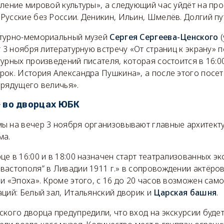
вление мировой культуры», а следующий час уйдёт на пр
усские без России. Деникин, Ильин, Шмелёв. Долгий пу
атурно-мемориальный музей
Сергея Сергеева-Ценского
(
т 3 ноября литературную встречу «От страниц к экрану» 
урных произведений писателя, которая состоится в 16:00
рок. История Александра Пушкина», а после этого посет
грядущего величья».
 во дворцах ЮБК
ы на вечер 3 ноября организовывают главные архитек
ма.
е в 16:00 и в 18:00 назначен старт театрализованных э
вастополя” в Ливадии 1911 г.» в сопровождении актёро
и «Эпоха». Кроме этого, с 16 до 20 часов возможен сам
ций: Белый зал, Итальянский дворик и
Царская башня
.
кого дворца предупредили, что вход на экскурсии буде