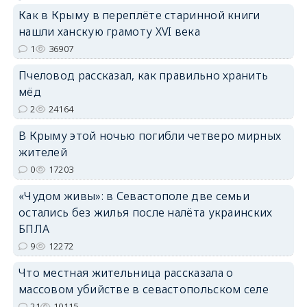
Как в Крыму в переплёте старинной книги
нашли ханскую грамоту XVI века
1
36907
Пчеловод рассказал, как правильно хранить
erid: 2SDnjdPjgYS
мёд
2
24164
В Крыму этой ночью погибли четверо мирных
жителей
0
17203
erid: 2SDnjdvhGXG
«Чудом живы»: в Севастополе две семьи
остались без жилья после налёта украинских
БПЛА
9
12272
Что местная жительница рассказала о
массовом убийстве в севастопольском селе
21
10115