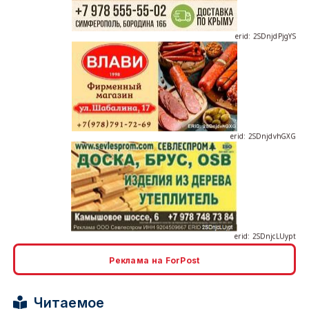
erid: 2SDnjdvhGXG
erid: 2SDnjcLUypt
Реклама на ForPost
erid: 2SDnjcrDNw6
Читаемое