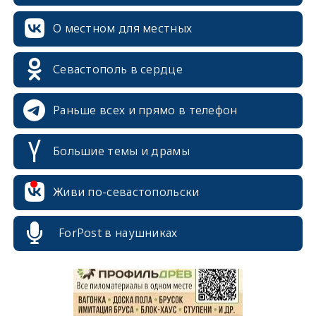
О местном для местных
Севастополь в сердце
Раньше всех и прямо в телефон
Большие темы и драмы
Живи по-севастопольски
erid: 2SDnjcrDNw6
ForPost в наушниках
erid: 2SDnjdPjgYS