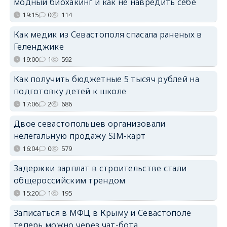
модный биохакинг и как не навредить себе
19:15
0
114
Как медик из Севастополя спасала раненых в
Геленджике
19:00
1
592
Как получить бюджетные 5 тысяч рублей на
подготовку детей к школе
17:06
2
686
Двое севастопольцев организовали
нелегальную продажу SIM-карт
16:04
0
579
Задержки зарплат в строительстве стали
общероссийским трендом
15:20
1
195
Записаться в МФЦ в Крыму и Севастополе
теперь можно через чат-бота