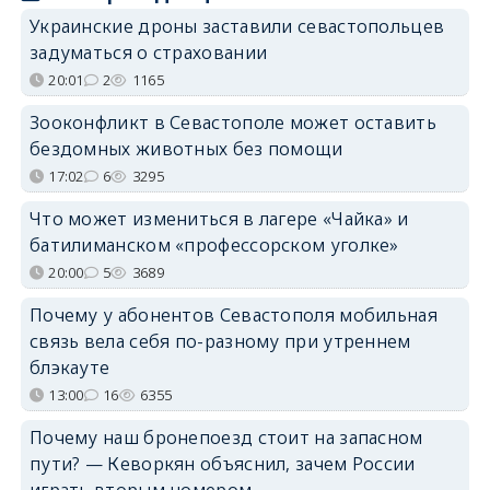
Украинские дроны заставили севастопольцев
задуматься о страховании
20:01
2
1165
Зооконфликт в Севастополе может оставить
бездомных животных без помощи
17:02
6
3295
Что может измениться в лагере «Чайка» и
батилиманском «профессорском уголке»
20:00
5
3689
Почему у абонентов Севастополя мобильная
связь вела себя по-разному при утреннем
блэкауте
13:00
16
6355
Почему наш бронепоезд стоит на запасном
пути? — Кеворкян объяснил, зачем России
играть вторым номером