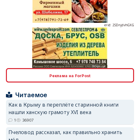
erid: 2SDnjdvhGXG
erid: 2SDnjcLUypt
Реклама на ForPost
Читаемое
erid: 2SDnjcrDNw6
Как в Крыму в переплёте старинной книги
нашли ханскую грамоту XVI века
1
36907
Пчеловод рассказал, как правильно хранить
мёд