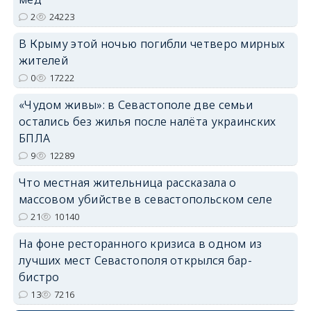
erid: 2SDnjdPjgYS
2
24223
В Крыму этой ночью погибли четверо мирных
жителей
0
17222
«Чудом живы»: в Севастополе две семьи
erid: 2SDnjdvhGXG
остались без жилья после налёта украинских
БПЛА
9
12289
Что местная жительница рассказала о
массовом убийстве в севастопольском селе
21
10140
На фоне ресторанного кризиса в одном из
лучших мест Севастополя открылся бар-
бистро
13
7216