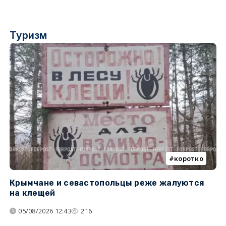
Туризм
коротко
Крымчане и севастопольцы реже жалуются
В
на клещей
ц
05/08/2026 12:43
216