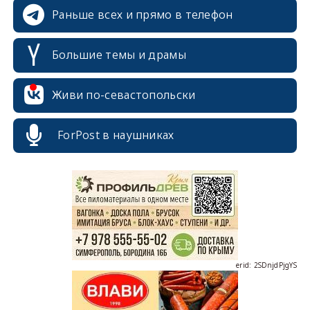
Раньше всех и прямо в телефон
Большие темы и драмы
Живи по-севастопольски
erid: 2SDnjcrDNw6
ForPost в наушниках
erid: 2SDnjdPjgYS