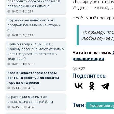
освободить осуждённого на 10
«Кефирную» вакцину 
лет американца Гилмана
21 день — второй, в
16:40
2
229
Необычный препарат
В Крыму временно сократят
продажи бензина на некоторых
АЗС
«К примеру, по
16:29
0
217
любом случае л
Прямой эфир «ЕСТЬ ТЕМА».
Почему россияне мечтают жить в
Читайте по теме:
частных домах, но остаются в
ревакцинации
квартирах?
16:00
1
506
822
Кого в Севастополе готовы
Поделитесь:
взять на работу для защиты
города от дронов
15:13
0
4332
Украинский БЭК выгнал
отдыхающих с пляжей Ялты
Теги:
коронавир
14:15
5
4372