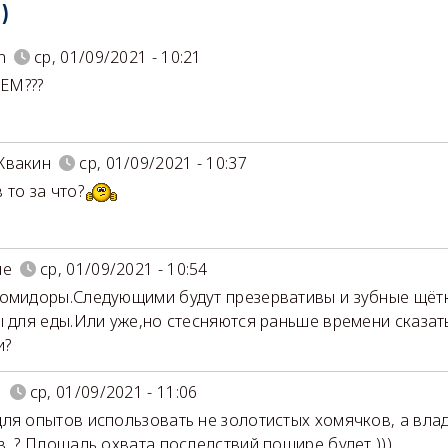
)
n
ср, 01/09/2021 - 10:21
ЧЕМ???
Квакин
ср, 01/09/2021 - 10:37
 то за что?
ие
ср, 01/09/2021 - 10:54
омидоры.Следующими будут презервативы и зубные щёт
ы для еды.Или уже,но стесняются раньше времени сказат
и?
в
ср, 01/09/2021 - 11:06
ля опытов использовать не золотистых хомячков, а вла
в ? Площадь охвата последствий пошире будет )))