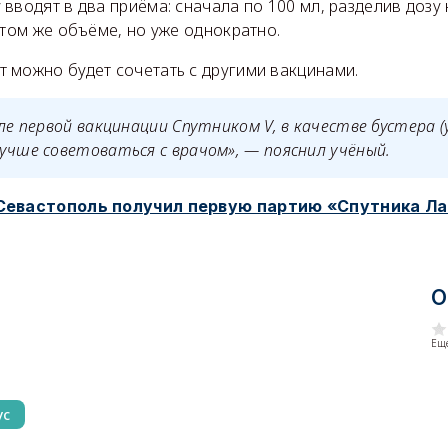
вводят в два приёма: сначала по 100 мл, разделив дозу н
 том же объёме, но уже однократно.
 можно будет сочетать с другими вакцинами.
сле первой вакцинации Спутником V, в качестве бустера (
учше советоваться с врачом», — пояснил учёный.
Севастополь получил первую партию «Спутника Ла
О
Еще
ус