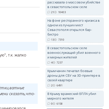
рассказала о массовом убийстве
в севастопольском селе
21
10403
На фоне ресторанного кризиса в
одном из лучших мест
Севастополя открылся бар-
erid: 2SDnjdvhGXG
бистро
13
7310
В севастопольском селе
военнослужащий убил военного
ю", т.к. жалко
и мирных жителей
4
7237
Крымчанин печатал боевые
дроны для СБУ на 3D-принтере в
своей квартире
2
6491
щётки,ватные
мени сказать,что-
В Крыму вражеский БПЛА убил
мирного жителя
0
6158
акцинировался