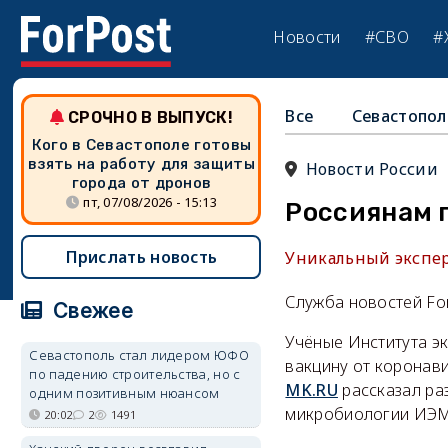
Новости
#СВО
#
Все
Севастопол
СРОЧНО В ВЫПУСК!
Кого в Севастополе готовы
взять на работу для защиты
Новости России
города от дронов
пт, 07/08/2026 - 15:13
Россиянам 
Прислать новость
Уникальный экспер
Служба новостей Fo
Свежее
Учёные Института э
Севастополь стал лидером ЮФО
вакцину от коронави
по падению строительства, но с
MK.RU
рассказал ра
одним позитивным нюансом
микробиологии ИЭМ
20:02
2
1491