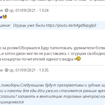
ие
ср, 01/09/2021 - 13:24
цание: Огурцы уже были.https://youtu.be/b4gdBvpgIpE
о за ролик!Оборжался.Буду патентовать удлинители ботвы,
,и элтон джон могли не расставаясь с огурцом свободн
а концертах почитателей единого ведра.
ие
ср, 01/09/2021 - 13:35
,помидоры.Следующими будут презервативы и зубные 
ки и пакеты для еды.Или уже,но стесняются раньше вре
 сглазили? заливать в вентиляцию торговых центров) хош
кцинировался