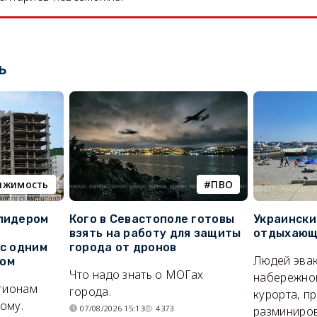
ь
ижимость
ПВО
 лидером
Кого в Севастополе готовы
Украински
взять на работу для защиты
отдыхающи
 с одним
города от дронов
Людей эвак
сом
Что надо знать о МОГах
набережно
егионам
города.
курорта, п
ому.
07/08/2026 15:13
4373
разминиров