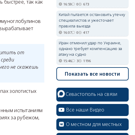
ь быстрее, так как
16:59
0
673
Китай пытается остановить утечку
специалистов и ужесточает
иммуноглобулинов
правила выезда
 вырабатывает
16:07
0
417
Иран отменил удар по Украине,
однако требует компенсацию за
щитить от
атаку на судно
 среди
15:46
3
1196
чего не скажешь
Показать все новости
ппах золотистых
Севастополь на связи
Все наши Видео
ценным испытаниям
риях за рубежом,
О местном для местных