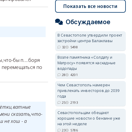
Показать все новости
Обсуждаемое
В Севастополе утвердили проект
застройки центра Балаклавы
32
5498
Возле памятника «Солдату и
что-бы п.....боря
Матросу» появятся каскадные
о перемещаться по
водопады
28
4201
Чем Севастополь намерен
привлекать инвесторов до 2039
года
25
2193
щётки,ватные
Севастопольцам обещают
мени сказать,что-
хорошие новости о бензине уже
 не хош - а
на этой неделе
23
5786