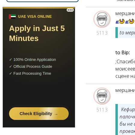
мерцан
to мер
5113
to Bip:
;Спасиб
моисеев
сцене н
мерцан
Кефир
5113
палоч
бы не
прова