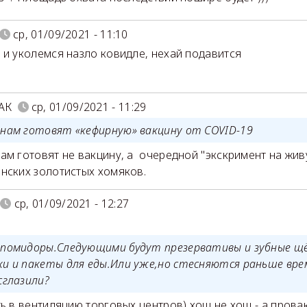
ср, 01/09/2021 - 11:10
 и уколемся назло ковидле, нехай подавится
АК
ср, 01/09/2021 - 11:29
янам готовят «кефирную» вакцину от COVID-19
ам готовят не вакцину, а очередной "экскримент на живу
нских золотистых хомяков.
ср, 01/09/2021 - 12:27
,помидоры.Следующими будут презервативы и зубные 
ки и пакеты для еды.Или уже,но стесняются раньше вре
сглазили?
ь в вентиляцию торговых центров) хош не хош - а пров