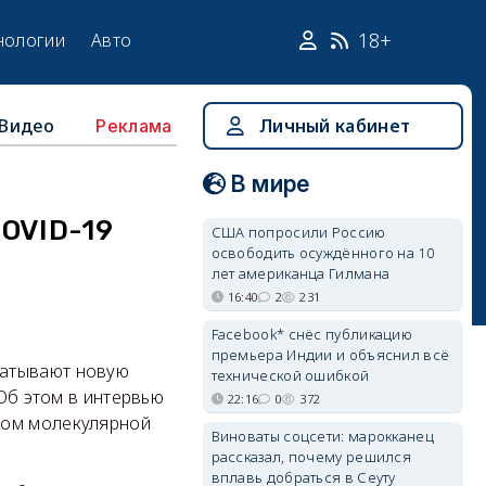
18+
нологии
Авто
Видео
Личный кабинет
Реклама
В мире
OVID-19
США попросили Россию
освободить осуждённого на 10
лет американца Гилмана
16:40
2
231
Facebook* снёс публикацию
премьера Индии и объяснил всё
батывают новую
технической ошибкой
 Об этом в интервью
22:16
0
372
лом молекулярной
Виноваты соцсети: марокканец
рассказал, почему решился
вплавь добраться в Сеуту