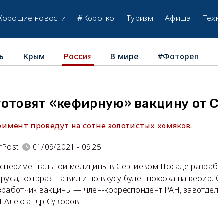
Хорошие новости
#Коротко
Туризм
Афиша
Тех
ь
Крым
В мире
#Фотореп
Россия
готовят «кефирную» вакцину от C
имент проведут на сотне золотистых хомяков.
rPost
01/09/2021 - 09:25
кспериментальной медицины в Сергиевом Посаде разра
руса, которая на вид и по вкусу будет похожа на кефир.
зработчик вакцины — член-корреспондент РАН, завотде
 Александр Суворов.