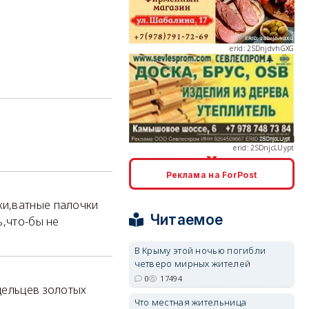
erid: 2SDnjcLUypt
Реклама на ForPost
erid: 2SDnjcrDNw6
ки,ватные палочки
Читаемое
ь,что-бы не
В Крыму этой ночью погибли
четверо мирных жителей
0
17494
дельцев золотых
erid: 2SDnjdPjgYS
Что местная жительница