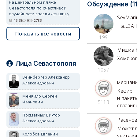
На центральном пляже
Обсуждение (11
Севастополя по счастливой
случайности спасли женщину
SevMari
13:38
0
2783
На....ЗА
Показать все новости
199
Мишка 
Хомяков
Лица Севастополя
1057
Вейнбергер Александр
мерцан
Александрович
Кефир,п
Меняйло Сергей
и пакет
5113
Иванович
сглазил
Посметный Виктор
Расено
Александрович
Может д
Колобов Евгений
унитазо