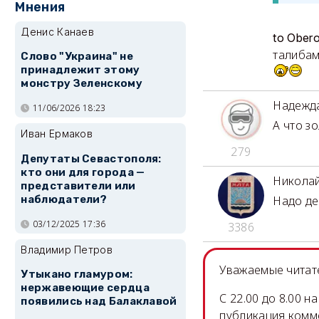
Мнения
Денис Канаев
to Ober
талибам
Слово "Украина" не
принадлежит этому
монстру Зеленскому
Надеж
11/06/2026 18:23
А что з
Иван Ермаков
279
Депутаты Севастополя:
кто они для города —
Никола
представители или
наблюдатели?
Надо де
03/12/2025 17:36
3386
Владимир Петров
Уважаемые читате
Утыкано гламуром:
нержавеющие сердца
C 22.00 до 8.00 
появились над Балаклавой
публикация комм