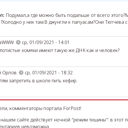
Подумал,а где можно быть подальше от всего этого?
on:
?Холодно у них там.В джунгли к папуасам?Они Тютчева с
даWWW
ср, 01/09/2021 - 14:01
олотистые хомяки имеют такую же ДНК как и человек?
й Орлов
ср, 01/09/2021 - 18:32
тям запретить в школе пить кефир.
ли, комментаторы портала ForPost!
на нашем сайте действует ночной "режим тишины": в этот 
ентариев невозможна.