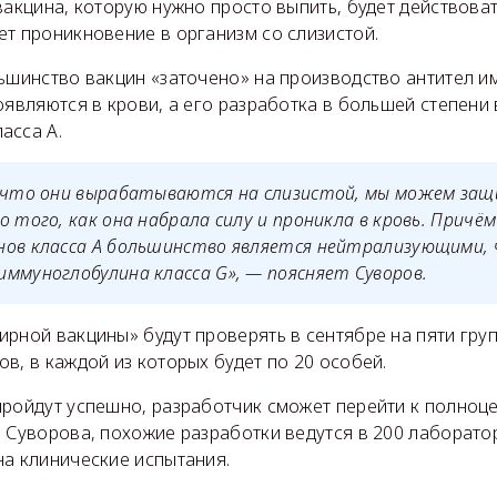
вакцина, которую нужно просто выпить, будет действоват
т проникновение в организм со слизистой.
льшинство вакцин «заточено» на производство антител 
оявляются в крови, а его разработка в большей степени
асса А.
, что они вырабатываются на слизистой, мы можем за
о того, как она набрала силу и проникла в кровь. Причём
нов класса А большинство является нейтрализующими, 
ммуноглобулина класса G», — поясняет Суворов.
рной вакцины» будут проверять в сентябре на пяти гру
в, в каждой из которых будет по 20 особей.
пройдут успешно, разработчик сможет перейти к полно
 Суворова, похожие разработки ведутся в 200 лаборато
на клинические испытания.