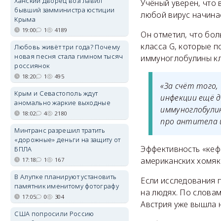
Ханский дворец возглавил
Учёный уверен, что 
бывший замминистра юстиции
любой вирус начинае
Крыма
19:00
1
4189
Он отметил, что бо
класса G, которые п
Любовь живёт три года? Почему
новая песня стала гимном тысяч
иммуноглобулины кл
россиянок
18:20
1
495
«За счёт того
Крым и Севастополь ждут
инфекции ещё д
аномально жаркие выходные
иммуноглобули
18:02
4
2180
про антитела и
Минтранс разрешил тратить
«дорожные» деньги на защиту от
Эффективность «кефи
БПЛА
американских хомяко
17:18
1
167
В Алупке планируют установить
Если исследования 
памятник именитому фотографу
на людях. По словам
17:05
0
304
Австрия уже вышла 
США попросили Россию