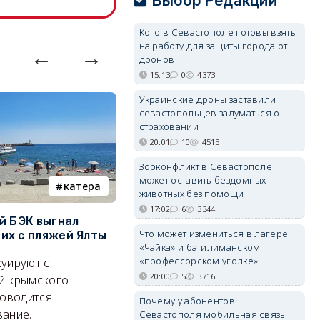
Выбор Редакции
Кого в Севастополе готовы взять
на работу для защиты города от
дронов
15:13
0
4373
Украинские дроны заставили
севастопольцев задуматься о
страховании
20:01
10
4515
Зооконфликт в Севастополе
может оставить бездомных
катера
электроснабжение
животных без помощи
17:02
6
3344
й БЭК выгнал
Губернатор Севастополя
П
Что может измениться в лагере
х с пляжей Ялты
рассказал о перспективах
к
«Чайка» и батилиманском
электроснабжения города
п
«профессорском уголке»
уируют с
Энергетики, подчеркнул он,
П
20:00
5
3716
й крымского
делают практически
и
роводится
Почему у абонентов
невозможное.
ош
ание.
Севастополя мобильная связь