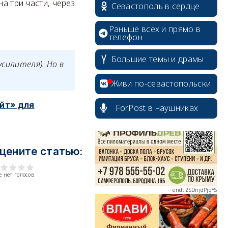
а три части, через
Севастополь в сердце
Раньше всех и прямо в
телефон
Большие темы и драмы
усилителя). Но в
erid: 2SDnjcrDNw6
Живи по-севастопольски
йт» для
ForPost в наушниках
цените статью:
erid: 2SDnjdPjgYS
 нет голосов
erid: 2SDnjdvhGXG