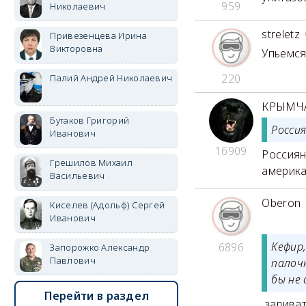
959
Николаевич
streletz
Привезенцева Ирина
Викторовна
Упьемся
220
Палий Андрей Николаевич
КРЫМЧ
Бутаков Григорий
Росси
Иванович
16909
Россиян
Грешилов Михаил
америка
Васильевич
Oberon
Киселев (Адольф) Сергей
Иванович
Кефир
6896
Запорожко Александр
Павлович
палоч
бы не 
Перейти в раздел
заливат