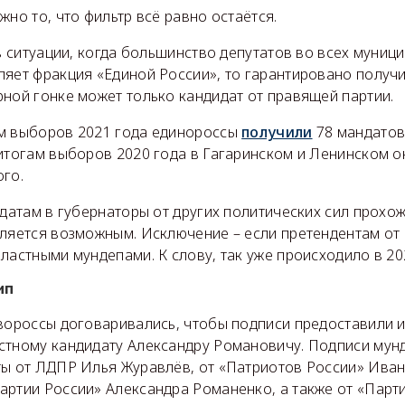
жно то, что фильтр всё равно остаётся.
 в ситуации, когда большинство депутатов во всех муниц
ляет фракция «Единой России», то гарантировано получи
ной гонке может только кандидат от правящей партии.
м выборов 2021 года единороссы
получили
78 мандатов
итогам выборов 2020 года в Гагаринском и Ленинском ок
ого.
идатам в губернаторы от других политических сил прохо
вляется возможным. Исключение – если претендентам от 
ластными мундепами. К слову, так уже происходило в 20
ип
авороссы договаривались, чтобы подписи предоставили и
стному кандидату Александру Романовичу. Подписи мун
ты от ЛДПР Илья Журавлёв, от «Патриотов России» Иван
артии России» Александра Романенко, а также от «Парт