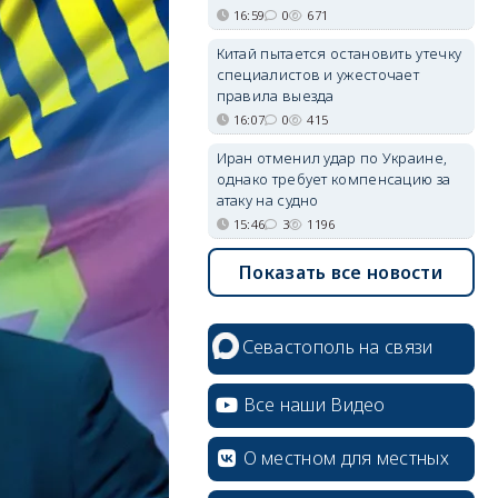
16:59
0
671
Китай пытается остановить утечку
специалистов и ужесточает
правила выезда
16:07
0
415
Иран отменил удар по Украине,
однако требует компенсацию за
атаку на судно
15:46
3
1196
Показать все новости
Севастополь на связи
Все наши Видео
О местном для местных