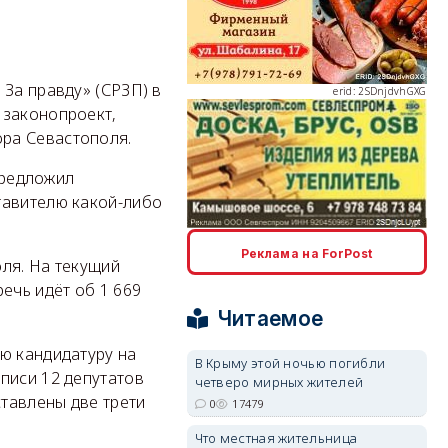
erid: 2SDnjdvhGXG
 За правду» (СРЗП) в
 законопроект,
ра Севастополя.
 предложил
тавителю какой-либо
erid: 2SDnjcLUypt
Реклама на ForPost
ля. На текущий
речь идёт об 1 669
Читаемое
ю кандидатуру на
В Крыму этой ночью погибли
erid: 2SDnjcrDNw6
писи 12 депутатов
четверо мирных жителей
тавлены две трети
0
17479
Что местная жительница