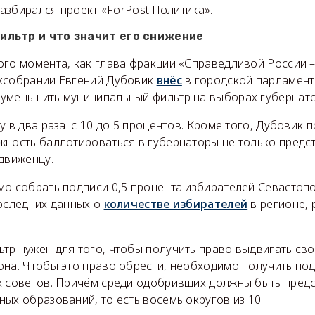
 разбирался проект «ForPost.Политика».
ильтр и что значит его снижение
го момента, как глава фракции «Справедливой России –
ксобрании Евгений Дубовик
внёс
в городской парламент
уменьшить муниципальный фильтр на выборах губернато
у в два раза: с 10 до 5 процентов. Кроме того, Дубовик
жность баллотироваться в губернаторы не только предс
движенцу.
мо собрать подписи 0,5 процента избирателей Севастопо
последних данных о
количестве избирателей
в регионе, 
тр нужен для того, чтобы получить право выдвигать сво
она. Чтобы это право обрести, необходимо получить под
х советов. Причём среди одобривших должны быть предс
ых образований, то есть восемь округов из 10.