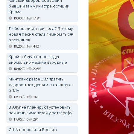
Ханский дворец возглавил
бывший замминистра юстиции
Крыма
19:00
1
3181
Любовь живёт три года? Почему
новая песня стала гимном тысяч
россиянок
18:20
1
442
Крым и Севастополь ждут
аномально жаркие выходные
18:02
4
2054
Минтранс разрешил тратить
«дорожные» деньги на защиту от
БПЛА
17:18
1
161
В Алупке планируют установить
памятник именитому фотографу
17:05
0
291
США попросили Россию