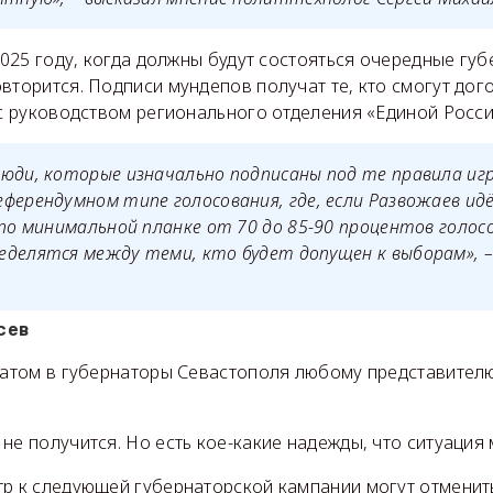
 2025 году, когда должны будут состояться очередные гу
вторится. Подписи мундепов получат те, кто смогут дог
 с руководством регионального отделения «Единой Росси
юди, которые изначально подписаны под те правила иг
ферендумном типе голосования, где, если Развожаев ид
 по минимальной планке от 70 до 85-90 процентов голос
еделятся между теми, кто будет допущен к выборам»,
сев
идатом в губернаторы Севастополя любому представител
не получится. Но есть кое-какие надежды, что ситуация
р к следующей губернаторской кампании могут отменить.