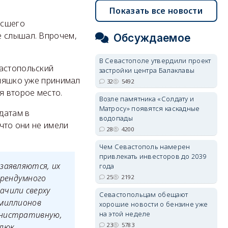
Показать все новости
ысшего
е слышал. Впрочем,
Обсуждаемое
В Севастополе утвердили проект
вастопольский
застройки центра Балаклавы
Кияшко уже принимал
32
5492
я второе место.
Возле памятника «Солдату и
Матросу» появятся каскадные
датам в
водопады
 что они не имели
28
4200
Чем Севастополь намерен
привлекать инвесторов до 2039
заявляются, их
года
ерендумного
25
2192
ачили сверху
Севастопольцам обещают
 миллионов
хорошие новости о бензине уже
на этой неделе
инистративную,
23
5783
люк.