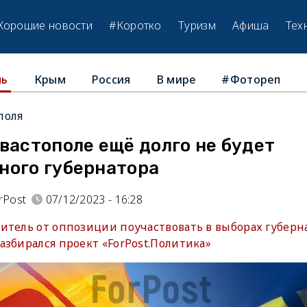
Хорошие новости
#Коротко
Туризм
Афиша
Тех
Крым
Россия
В мире
#Фотореп
ль
поля
вастополе ещё долго не будет
ного губернатора
rPost
07/12/2023 - 16:28
итель от оппозиции поучаствовать в выборах губерна
азбирался проект «ForPost.Политика»