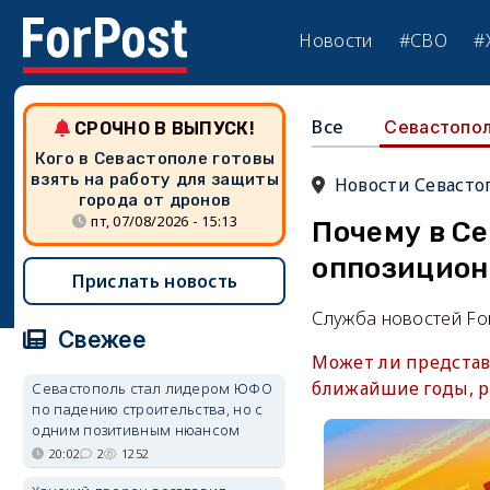
Новости
#СВО
#
Все
Севастопо
СРОЧНО В ВЫПУСК!
Кого в Севастополе готовы
взять на работу для защиты
Новости Севасто
города от дронов
пт, 07/08/2026 - 15:13
Почему в Се
оппозицион
Прислать новость
Служба новостей Fo
Свежее
Может ли представ
ближайшие годы, р
Севастополь стал лидером ЮФО
по падению строительства, но с
одним позитивным нюансом
20:02
2
1252