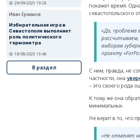
29/09/2025 19:28
покажет время. Одн
севастопольского о
Иван Ермаков
Избирательная игра в
«Да, проблема 
Севастополе выполняет
роль политического
рассчитываем,
термометра
выборам губер
проекту «ForPo
18/08/2025 13:48
В раздел
С ним, правда, не с
частности, она
увер
– это своего рода о
К тому же она обрат
минимальных.
Не верит в то, что 
«Не отменят ни