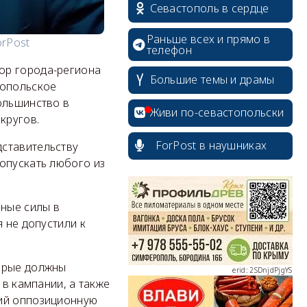
Севастополь в сердце
Раньше всех и прямо в
rPost
телефон
ор города-региона
Большие темы и драмы
топольское
ольшинство в
Живи по-севастопольски
кругов.
ForPost в наушниках
дставительству
опускать любого из
erid: 2SDnjcrDNw6
нные силы в
 не допустили к
erid: 2SDnjdPjgYS
торые должны
 в кампании, а также
щий оппозиционную