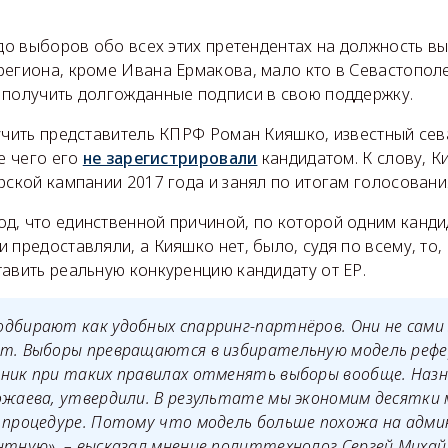
 до выборов обо всех этих претендентах на должность в
региона, кроме Ивана Ермакова, мало кто в Севастопол
 получить долгожданные подписи в свою поддержку.
лучить представитель КПРФ Роман Кияшко, известный се
те чего его
не зарегистрировали
кандидатом. К слову, 
рской кампании 2017 года и занял по итогам голосовани
д, что единственной причиной, по которой одним канди
 предоставляли, а Кияшко нет, было, судя по всему, то,
авить реальную конкуренцию кандидату от ЕР.
дбирают как удобных спарринг-партнёров. Они не сами 
ят. Выборы превращаются в избирательную модель реф
ник при таких правилах отменять выборы вообще. Назн
ожаева, утвердили. В результате мы экономим десятки
й процедуре. Потому что модель больше похожа на адм
нтную», – высказал мнение политтехнолог Сергей Михай