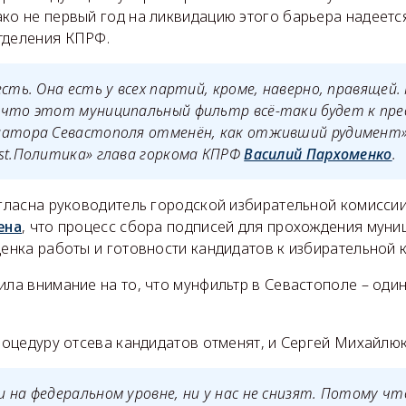
ако не первый год на ликвидацию этого барьера надеетс
тделения КПРФ.
есть. Она есть у всех партий, кроме, наверно, правящей.
 что этот муниципальный фильтр всё-таки будет к пр
натора Севастополя отменён, как отживший рудимент»,
st.Политика» глава горкома КПРФ
Василий Пархоменко
.
огласна руководитель городской избирательной комисси
ена
, что процесс сбора подписей для прохождения муни
ценка работы и готовности кандидатов к избирательной 
ила внимание на то, что мунфильтр в Севастополе – один
процедуру отсева кандидатов отменят, и Сергей Михайлюк
 на федеральном уровне, ни у нас не снизят. Потому чт