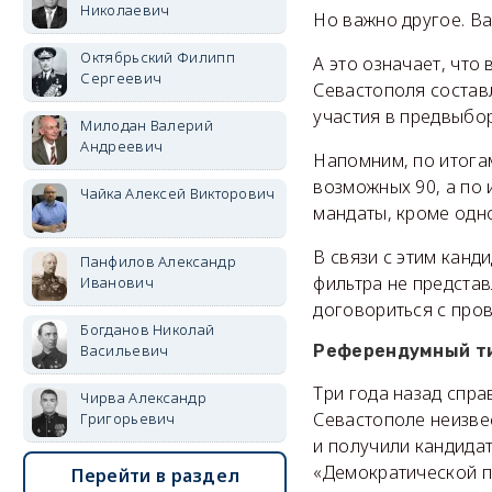
Николаевич
Но важно другое. Ва
Октябрьский Филипп
А это означает, что
Сергеевич
Севастополя состав
участия в предвыбор
Милодан Валерий
Андреевич
Напомним, по итога
возможных 90, а по 
Чайка Алексей Викторович
мандаты, кроме одн
В связи с этим канд
Панфилов Александр
фильтра не предста
Иванович
договориться с пров
Богданов Николай
Васильевич
Референдумный т
Три года назад спр
Чирва Александр
Севастополе неизве
Григорьевич
и получили кандида
«Демократической п
Перейти в раздел