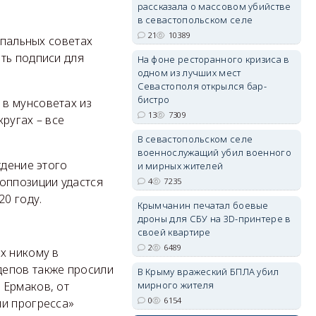
рассказала о массовом убийстве
в севастопольском селе
21
10389
ипальных советах
erid: 2SDnjdPjgYS
ть подписи для
На фоне ресторанного кризиса в
одном из лучших мест
Севастополя открылся бар-
бистро
 в мунсоветах из
13
7309
ругах – все
В севастопольском селе
erid: 2SDnjdvhGXG
военнослужащий убил военного
ждение этого
и мирных жителей
оппозиции удастся
4
7235
20 году.
Крымчанин печатал боевые
дроны для СБУ на 3D-принтере в
своей квартире
2
6489
х никому в
депов также просили
В Крыму вражеский БПЛА убил
мирного жителя
 Ермаков, от
0
6154
ии прогресса»