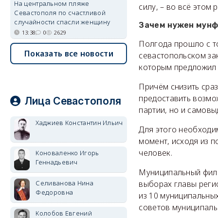
На центральном пляже
силу, – во всё этом
Севастополя по счастливой
случайности спасли женщину
Зачем нужен мунф
13:38
0
2629
Полгода прошло с то
Показать все новости
севастопольском за
которым предложил 
Причём снизить сраз
предоставить возмо
Лица Севастополя
партии, но и самовы
Хаджиев Константин Ильич
Для этого необходи
момент, исходя из 
человек.
Коноваленко Игорь
Геннадьевич
Муниципальный филь
Селиванова Нина
выборах главы реги
Федоровна
из 10 муниципальны
советов муниципальн
Колобов Евгений