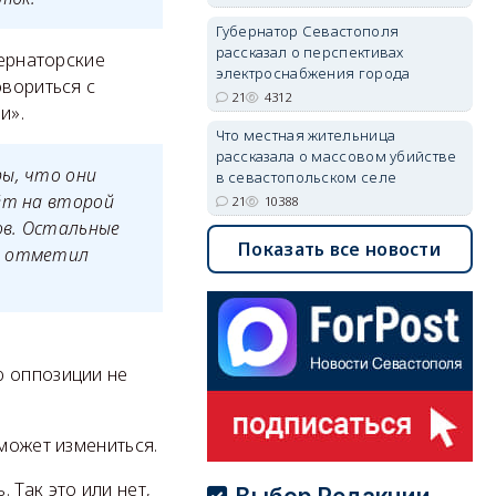
Губернатор Севастополя
рассказал о перспективах
бернаторские
электроснабжения города
овориться с
21
4312
и».
Что местная жительница
рассказала о массовом убийстве
ры, что они
в севастопольском селе
ёт на второй
21
10388
ов. Остальные
Показать все новости
 – отметил
ю оппозиции не
 может измениться.
 Так это или нет,