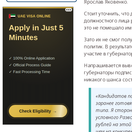
Ярослав Яковенко.
Стоит уточнить, что
должностного лица 
это не помешало им
Зато их не смог по
политик. В результа
участие в губернато
Напрашивается выво
губернаторы подписи
никакого шанса сост
«Кандидатов по
заранее готов
типа. Я сторон
условного Разв
рублей на это
чем на конкуре