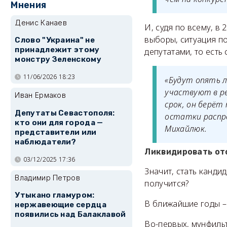
Мнения
Денис Канаев
И, судя по всему, в
выборы, ситуация по
Слово "Украина" не
принадлежит этому
депутатами, то есть
монстру Зеленскому
11/06/2026 18:23
«Будут опять л
участвуют в ре
Иван Ермаков
срок, он берёт
Депутаты Севастополя:
остатки распр
кто они для города —
Михайлюк.
представители или
наблюдатели?
Ликвидировать от
03/12/2025 17:36
Значит, стать канд
Владимир Петров
получится?
Утыкано гламуром:
В ближайшие годы – 
нержавеющие сердца
появились над Балаклавой
Во-первых, мунфильт