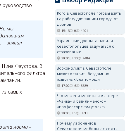
Выбор Редакции
я руководство
Кого в Севастополе готовы взять
на работу для защиты города от
дронов
 Но мы
15:13
0
4101
едстоящим
Украинские дроны заставили
 – заявил
севастопольцев задуматься о
страховании
20:01
10
4484
и Нина Фаустова. В
Зооконфликт в Севастополе
ципального фильтра
может оставить бездомных
животных без помощи
кампании.
17:02
6
3339
 из самых
Что может измениться в лагере
«Чайка» и батилиманском
«профессорском уголке»
.
20:00
5
3713
Почему у абонентов
о эта норма –
Севастополя мобильная связь