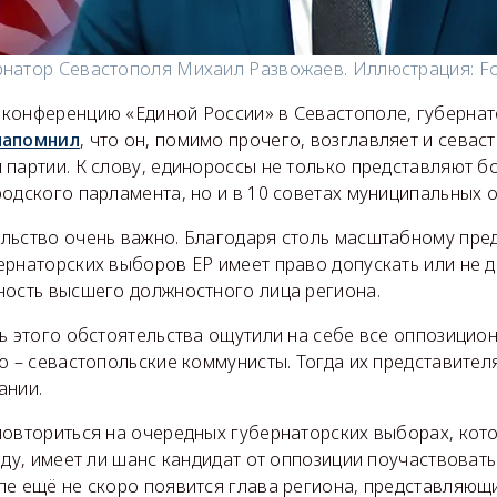
рнатор Севастополя Михаил Развожаев. Иллюстрация: Fo
конференцию «Единой России» в Севастополе, губернат
напомнил
, что он, помимо прочего, возглавляет и севас
 партии. К слову, единороссы не только представляют б
одского парламента, но и в 10 советах муниципальных о
льство очень важно. Благодаря столь масштабному пре
ернаторских выборов ЕР имеет право допускать или не д
ность высшего должностного лица региона.
ь этого обстоятельства ощутили на себе все оппозицио
о – севастопольские коммунисты. Тогда их представителя
ании.
повториться на очередных губернаторских выборах, ко
оду, имеет ли шанс кандидат от оппозиции поучаствовать
ле ещё не скоро появится глава региона, представляю