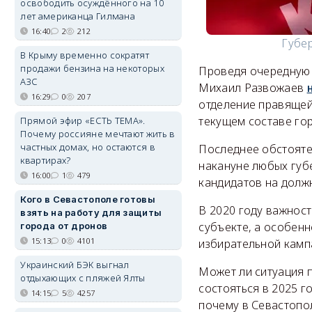
освободить осуждённого на 10
лет американца Гилмана
16:40
2
212
Губе
В Крыму временно сократят
продажи бензина на некоторых
Проведя очередную 
АЗС
Михаил Развожаев
16:29
0
207
отделение правящей
текущем составе гор
Прямой эфир «ЕСТЬ ТЕМА».
Почему россияне мечтают жить в
частных домах, но остаются в
Последнее обстояте
квартирах?
накануне любых губ
16:00
1
479
кандидатов на долж
Кого в Севастополе готовы
В 2020 году важност
взять на работу для защиты
субъекте, а особенн
города от дронов
15:13
0
4101
избирательной камп
Украинский БЭК выгнал
Может ли ситуация 
отдыхающих с пляжей Ялты
состояться в 2025 г
14:15
5
4257
почему в Севастопо