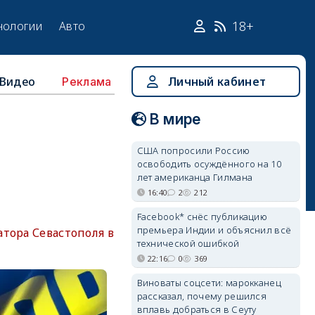
18+
нологии
Авто
Видео
Личный кабинет
Реклама
В мире
США попросили Россию
освободить осуждённого на 10
лет американца Гилмана
16:40
2
212
Facebook* снёс публикацию
премьера Индии и объяснил всё
тора Севастополя в
технической ошибкой
22:16
0
369
Виноваты соцсети: марокканец
рассказал, почему решился
вплавь добраться в Сеуту