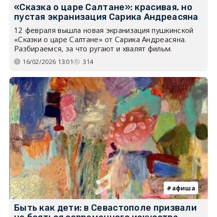
«Сказка о царе Салтане»: красивая, но
пустая экранизация Сарика Андреасяна
12 февраля вышла новая экранизация пушкинской
«Сказки о царе Салтане» от Сарика Андреасяна.
Разбираемся, за что ругают и хвалят фильм.
16/02/2026 13:01
314
афиша
Быть как дети: в Севастополе призвали