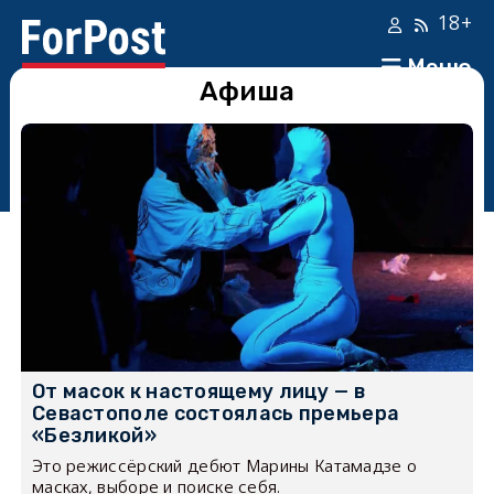
18+
Меню
Афиша
От масок к настоящему лицу — в
Севастополе состоялась премьера
«Безликой»
Это режиссёрский дебют Марины Катамадзе о
масках, выборе и поиске себя.