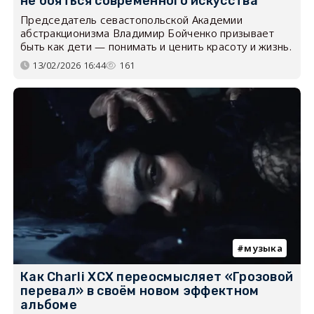
не бояться современного искусства
Председатель севастопольской Академии
абстракционизма Владимир Бойченко призывает
быть как дети — понимать и ценить красоту и жизнь.
13/02/2026 16:44
161
музыка
Как Charli XCX переосмысляет «Грозовой
перевал» в своём новом эффектном
альбоме