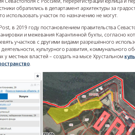
я Севастополя с Россией, перерегистрации юрлица и п
стники обратились в департамент архитектуры за градо
что использовать участок по назначению не могут.
Post, в 2019 году постановлением правительства Севас
анировки и межевания Карантинной бухты, согласно кот
девять участков с другими видами разрешённого использ
 деятельности, культурного развития, коммунального о
ах у местных властей – создать на мысе Хрустальном
кул
ространство
.