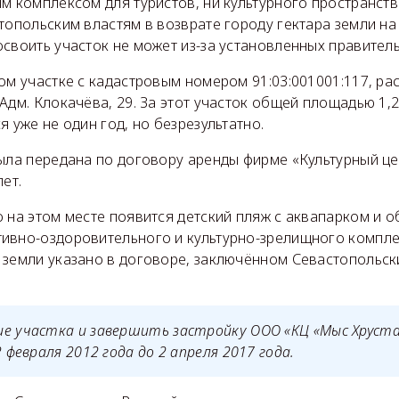
м комплексом для туристов, ни культурного пространства
топольским властям в возврате городу гектара земли на
своить участок не может из-за установленных правител
ном участке с кадастровым номером 91:03:001001:117, р
Адм. Клокачёва, 29. За этот участок общей площадью 1,
я уже не один год, но безрезультатно.
была передана по договору аренды фирме «Культурный ц
ет.
о на этом месте появится детский пляж с аквапарком и
ивно-оздоровительного и культурно-зрелищного компле
 земли указано в договоре, заключённом Севастопольск
ие участка и завершить застройку ООО «КЦ «Мыс Хруст
2 февраля 2012 года до 2 апреля 2017 года.