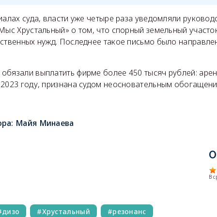
иалах суда, власти уже четыре раза уведомляли руково
Мыс Хрустальный» о том, что спорный земельный участо
рственных нужд. Последнее такое письмо было направле
обязали выплатить фирме более 450 тысяч рублей: арен
 2023 году, признана судом неосновательным обогащени
ора:
Майя Минаева
О
В 
дизо
Хрустальный
резонанс