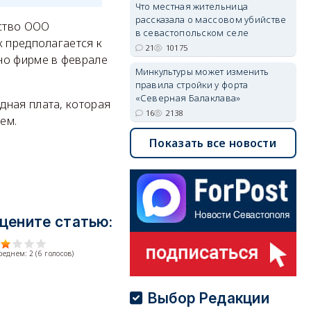
Что местная жительница
рассказала о массовом убийстве
дство ООО
в севастопольском селе
к предполагается к
21
10175
но фирме в феврале
Минкультуры может изменить
правила стройки у форта
«Северная Балаклава»
дная плата, которая
16
2138
ем.
Показать все новости
цените статью:
среднем:
2
(
6
голосов)
Выбор Редакции