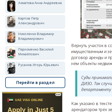
Ахматова Анна Андреевна
Карпов Петр
Александрович
Николенко Владимир
Владимирович
Вернуть участок в с
Пархоменко Василий
имущественным и з
Михайлович
договор аренды и пр
нём объекты недвиж
Русанов Игорь Юрьевич
Суды принимал
Перейти в раздел
ДИЗО. Так случ
департаменту 
Как указано в текст
арендатором трёх зе