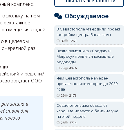
Показать все новости
нный комплекс.
 поскольку на нём
Обсуждаемое
тырёхэтажное
о размещения людей.
В Севастополе утвердили проект
застройки центра Балаклавы
ано в целевом
32
5260
в очередной раз
Возле памятника «Солдату и
Матросу» появятся каскадные
водопады
онил:
28
4096
 действий и решений
Чем Севастополь намерен
е освобождает ООО
привлекать инвесторов до 2039
года
25
2178
 раз зашла в
Севастопольцам обещают
действия для
хорошие новости о бензине уже
на этой неделе
ия нового
23
5704