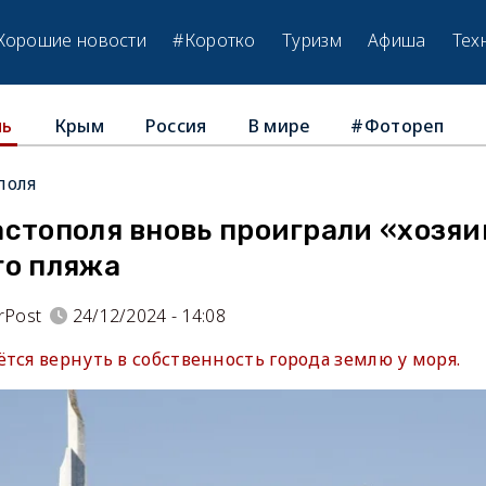
Хорошие новости
#Коротко
Туризм
Афиша
Тех
Крым
Россия
В мире
#Фотореп
ль
поля
астополя вновь проиграли «хозяи
го пляжа
rPost
24/12/2024 - 14:08
тся вернуть в собственность города землю у моря.