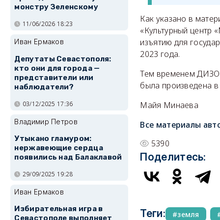
монстру Зеленскому
Как указано в матер
11/06/2026 18:23
«Культурный центр «
изъятию для госуда
Иван Ермаков
2023 года.
Депутаты Севастополя:
кто они для города —
Тем временем ДИЗО 
представители или
была произведена в
наблюдатели?
Майя Минаева
03/12/2025 17:36
Владимир Петров
Все материалы авт
Утыкано гламуром:
5390
нержавеющие сердца
Поделитесь:
появились над Балаклавой
29/09/2025 19:28
Иван Ермаков
Избирательная игра в
Теги:
земля
Севастополе выполняет