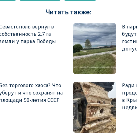
Читать также:
Севастополь вернул в
В пар
собственность 2,7 га
будут
земли у парка Победы
гост
допу
Без торгового хаоса? Что
Ради
уберут и что сохранят на
прод
площади 50-летия СССР
в Кр
недв