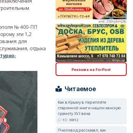
ерезаключения
строительным
erid: 2SDnjdvhGXG
тополя № 400-ПП
орому эти 1,2
ования: для
бслуживания, отдыха
ьтурно-
erid: 2SDnjcLUypt
Реклама на ForPost
Читаемое
Как в Крыму в переплёте
старинной книги нашли ханскую
erid: 2SDnjcrDNw6
грамоту XVI века
1
36912
Пчеловод рассказал, как