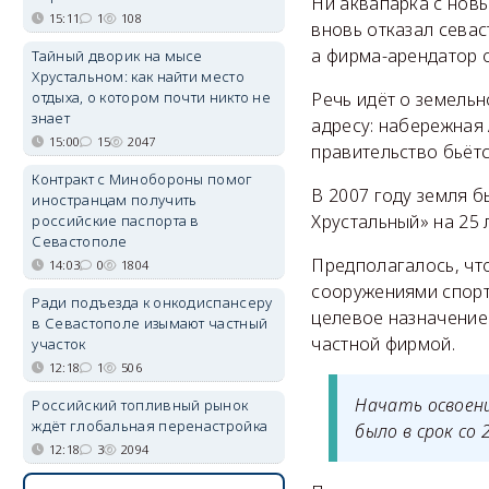
Ни аквапарка с новы
15:11
1
108
вновь отказал севас
а фирма-арендатор о
Тайный дворик на мысе
Хрустальном: как найти место
Речь идёт о земель
отдыха, о котором почти никто не
знает
адресу: набережная 
15:00
15
2047
правительство бьётс
Контракт с Минобороны помог
В 2007 году земля 
иностранцам получить
Хрустальный» на 25 л
российские паспорта в
Севастополе
Предполагалось, чт
14:03
0
1804
сооружениями спорт
Ради подъезда к онкодиспансеру
целевое назначение
в Севастополе изымают частный
частной фирмой.
участок
12:18
1
506
Начать освоен
Российский топливный рынок
ждёт глобальная перенастройка
было в срок со 
12:18
3
2094