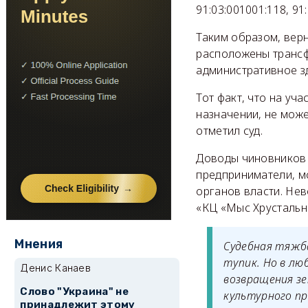
91:03:001001:118, 9
Таким образом, верн
расположены трансф
административное з
Тот факт, что на уча
назначении, не мож
отметил суд.
Доводы чиновников 
предприниматели, мо
органов власти. Не
«КЦ «Мыс Хрустальн
Мнения
Судебная тяжба
тупик. Но в лю
Денис Канаев
возвращения зе
Слово "Украина" не
культурного п
принадлежит этому