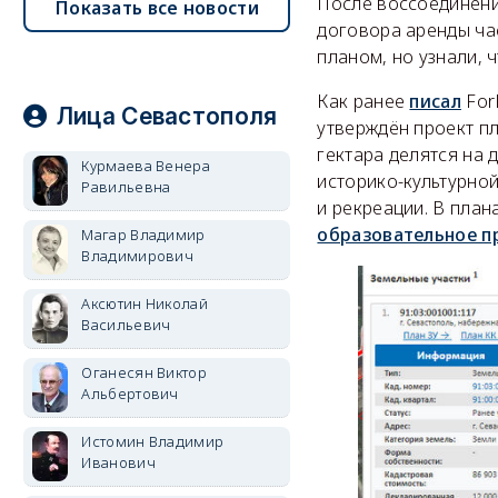
После воссоединени
Показать все новости
договора аренды ча
планом, но узнали, 
Как ранее
писал
For
Лица Севастополя
утверждён проект пл
гектара делятся на 
Курмаева Венера
историко-культурной
Равильевна
и рекреации. В план
образовательное п
Магар Владимир
Владимирович
Аксютин Николай
Васильевич
Оганесян Виктор
Альбертович
Истомин Владимир
Иванович