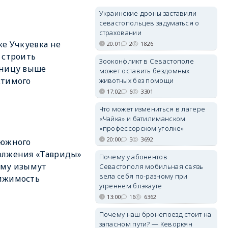
Украинские дроны заставили
севастопольцев задуматься о
страховании
ке Учкуевка не
20:01
2
1826
 строить
Зооконфликт в Севастополе
иницу выше
может оставить бездомных
стимого
животных без помощи
17:02
6
3301
Что может измениться в лагере
«Чайка» и батилиманском
«профессорском уголке»
20:00
5
3692
 южного
олжения «Тавриды»
Почему у абонентов
ыму изымут
Севастополя мобильная связь
вела себя по-разному при
ижимость
утреннем блэкауте
13:00
16
6362
Почему наш бронепоезд стоит на
запасном пути? — Кеворкян