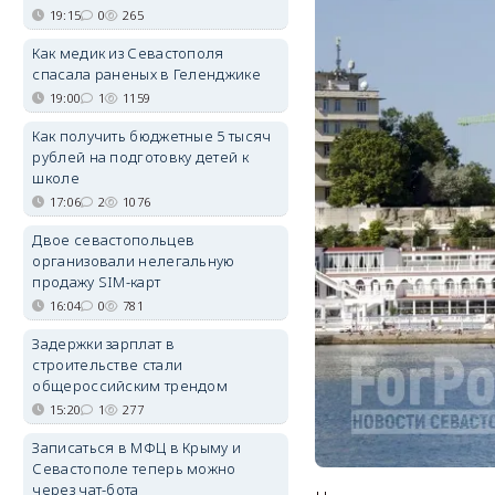
19:15
0
265
Как медик из Севастополя
спасала раненых в Геленджике
19:00
1
1159
Как получить бюджетные 5 тысяч
рублей на подготовку детей к
школе
17:06
2
1076
Двое севастопольцев
организовали нелегальную
продажу SIM-карт
16:04
0
781
Задержки зарплат в
строительстве стали
общероссийским трендом
15:20
1
277
Записаться в МФЦ в Крыму и
Севастополе теперь можно
через чат-бота