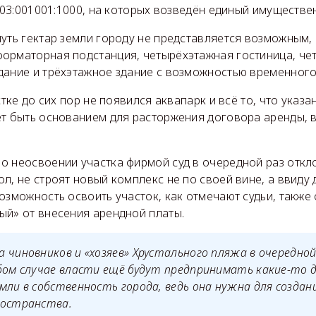
1:03:001001:1000, на которых возведён единый имуществе
уть гектар земли городу не представляется возможным,
орматорная подстанция, четырёхэтажная гостиница, че
дание и трёхэтажное здание с возможностью временног
стке до сих пор не появился аквапарк и всё то, что указ
ет быть основанием для расторжения договора аренды, 
о неосвоении участка фирмой суд в очередной раз откл
л, не строят новый комплекс не по своей вине, а ввиду
возможность освоить участок, как отмечают судьи, такж
ый» от внесения арендной платы.
 чиновников и «хозяев» Хрустального пляжа в очередной
бом случае власти ещё будут предпринимать какие-то 
мли в собственность города, ведь она нужна для создан
ространства.