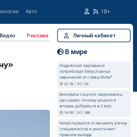
18+
нологии
Авто
Видео
Личный кабинет
Реклама
В мире
ну»
Индийский парламент
потребовал безусловных
извинений от главы Meta*
22:16
0
66
Виноваты соцсети: марокканец
рассказал, почему решился
вплавь добраться в Сеуту
16:59
0
588
Китай пытается остановить утечку
специалистов и ужесточает
правила выезда