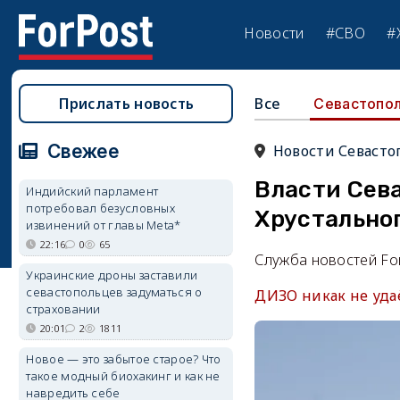
Новости
#СВО
#
Прислать новость
Все
Севастопо
Свежее
Новости Севасто
Власти Сев
Индийский парламент
потребовал безусловных
Хрустально
извинений от главы Meta*
22:16
0
65
Служба новостей Fo
Украинские дроны заставили
севастопольцев задуматься о
ДИЗО никак не удаё
страховании
20:01
2
1811
Новое — это забытое старое? Что
такое модный биохакинг и как не
навредить себе