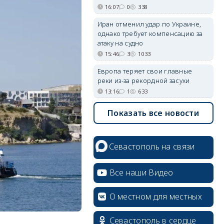
16:07
0
338
Иран отменил удар по Украине,
однако требует компенсацию за
атаку на судно
15:46
3
1033
Европа теряет свои главные
реки из-за рекордной засухи
13:16
1
633
Показать все новости
Севастополь на связи
Все наши Видео
О местном для местных
Севастополь в сердце