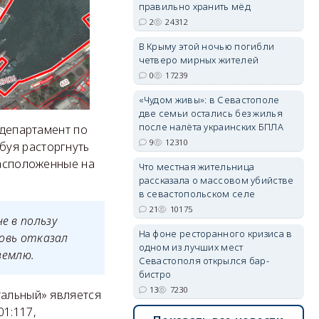
правильно хранить мёд
2
24312
erid: 2SDnjdPjgYS
В Крыму этой ночью погибли
четверо мирных жителей
0
17239
«Чудом живы»: в Севастополе
две семьи остались без жилья
после налёта украинских БПЛА
 департамент по
9
12310
буя расторгнуть
erid: 2SDnjdvhGXG
расположенные на
Что местная жительница
рассказала о массовом убийстве
в севастопольском селе
21
10175
е в пользу
На фоне ресторанного кризиса в
новь отказал
одном из лучших мест
землю.
Севастополя открылся бар-
бистро
13
7230
тальный» является
1:117,