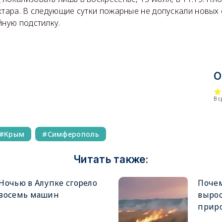
ктара. В следующие сутки пожарные не допускали новых
йную подстилку.
О
В 
Крым
Симферополь
Читать также:
Ночью в Алупке сгорело
Поче
восемь машин
вырос
прир