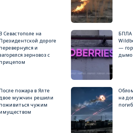
В Севастополе на
БПЛА 
Президентской дороге
Wildb
перевернулся и
— гор
загорелся зерновоз с
дымо
прицепом
После пожара в Ялте
Облом
двое мужчин решили
на до
поживиться чужим
поги
имуществом