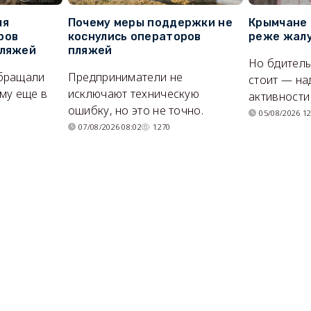
ля
Почему меры поддержки не
Крымчане 
ров
коснулись операторов
реже жалу
пляжей
пляжей
Но бдитель
бращали
Предприниматели не
стоит — на
му еще в
исключают техническую
активности
ошибку, но это не точно.
05/08/2026 12
07/08/2026 08:02
1270