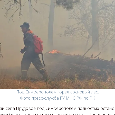
Под Симферополем горел сосновый лес.
Фото:
пресс-служба ГУ МЧС РФ по РК
зи села Прудовое под Симферополем полностью останов
ожил более сотни гектаров соснового леса. Подробнее о