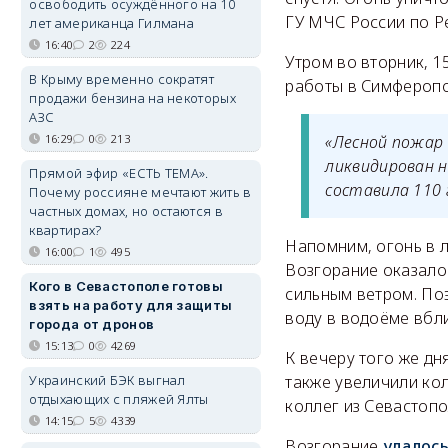
освободить осуждённого на 10
ГУ МЧС России по Р
лет американца Гилмана
16:40
2
224
Утром во вторник, 1
В Крыму временно сократят
работы в Симферопо
продажи бензина на некоторых
АЗС
16:29
0
213
«Лесной пожар 
ликвидирован н
Прямой эфир «ЕСТЬ ТЕМА».
составила 110 
Почему россияне мечтают жить в
частных домах, но остаются в
квартирах?
Напомним, огонь в 
16:00
1
495
Возгорание оказало
Кого в Севастополе готовы
сильным ветром. По
взять на работу для защиты
воду в водоёме вбл
города от дронов
15:13
0
4269
К вечеру того же д
Украинский БЭК выгнал
также увеличили ко
отдыхающих с пляжей Ялты
коллег из Севастопо
14:15
5
4339
Возгорание
удалос