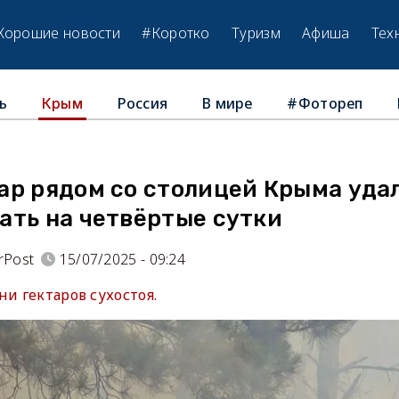
Хорошие новости
#Коротко
Туризм
Афиша
Тех
ь
Россия
В мире
#Фотореп
Крым
ар рядом со столицей Крыма уда
ать на четвёртые сутки
rPost
15/07/2025 - 09:24
ни гектаров сухостоя.