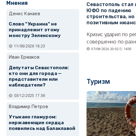
Мнения
Севастополь стал
ЮФО по падению
Денис Канаев
строительства, но
позитивным нюан
Слово "Украина" не
принадлежит этому
Кризис ударил по р
монстру Зеленскому
совершенно по-разн
11/06/2026 18:23
07/08/2026 20:02
1430
Иван Ермаков
Депутаты Севастополя:
кто они для города —
представители или
Туризм
наблюдатели?
03/12/2025 17:36
Владимир Петров
Утыкано гламуром:
нержавеющие сердца
появились над Балаклавой