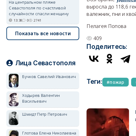
На центральном пляже
выросла до 118,6 ге
Севастополя по счастливой
валежник, пни и хво
случайности спасли женщину
13:38
0
2741
Пелагея Попова
Показать все новости
409
Поделитесь:
Лица Севастополя
Бучков Савелий Иванович
Теги:
пожар
Ходырев Валентин
Васильевич
Шмидт Петр Петрович
Глотова Елена Николаевна