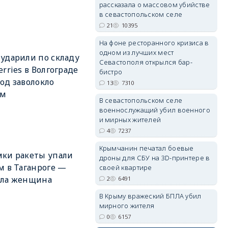
рассказала о массовом убийстве
в севастопольском селе
21
10395
На фоне ресторанного кризиса в
одном из лучших мест
ударили по складу
Севастополя открылся бар-
erries в Волгограде
бистро
од заволокло
13
7310
м
В севастопольском селе
военнослужащий убил военного
и мирных жителей
4
7237
Крымчанин печатал боевые
ки ракеты упали
дроны для СБУ на 3D-принтере в
м в Таганроге —
своей квартире
бла женщина
2
6491
В Крыму вражеский БПЛА убил
мирного жителя
0
6157