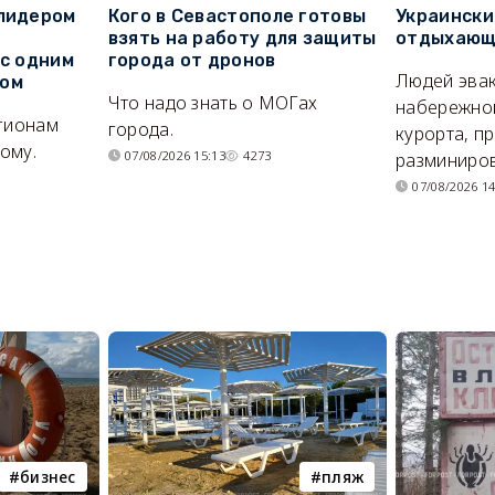
 лидером
Кого в Севастополе готовы
Украински
взять на работу для защиты
отдыхающи
 с одним
города от дронов
Людей эвак
сом
Что надо знать о МОГах
набережно
егионам
города.
курорта, п
ому.
07/08/2026 15:13
4273
разминиров
07/08/2026 14
бизнес
пляж