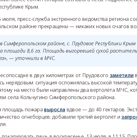
еспублике Крым.
5 июля, пресс-служба экстренного ведомства региона со
льском районе прекращены — никаких новых очагов воз
в Симферопольском районе, с. Прудовое Республики Кры
а площади 8,6 га. Площадь выгоревшей сухой растител
га», — уточнили в МЧС.
лесопосадке в двух километрах от Прудового
заметили
в
сь нерядовым: ситуация осложнялась высокой температу
этому на место были направлены два вертолёта МЧС, к
изи села Кольчугино Симферопольского района.
ня площадь пожара
выросла
вдвое — до 40 гектаров. Эк
личество огнеборцев: добавили третий вертолёт и
запро
ля.
ь
локализовать лишь в воскресенье, 13 июля, в 11:15. П