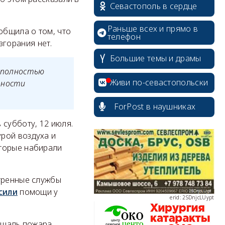
Севастополь в сердце
Раньше всех и прямо в
общила о том, что
телефон
горания нет.
erid: 2SDnjdPjgYS
Большие темы и драмы
м полностью
Живи по-севастопольски
ьности
ForPost в наушниках
 субботу, 12 июля.
erid: 2SDnjdvhGXG
рой воздуха и
оторые набирали
стренные службы
сили
помощи у
erid: 2SDnjcLUypt
лощадь пожара