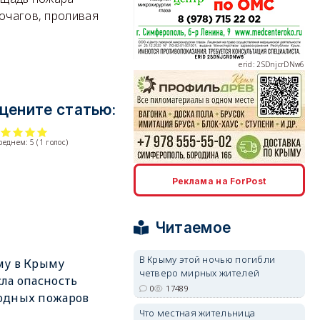
 очагов, проливая
erid: 2SDnjcrDNw6
цените статью:
среднем:
5
(
1
голос)
erid: 2SDnjdPjgYS
Реклама на ForPost
Читаемое
В Крыму этой ночью погибли
му в Крыму
четверо мирных жителей
erid: 2SDnjdvhGXG
ла опасность
0
17489
одных пожаров
Что местная жительница