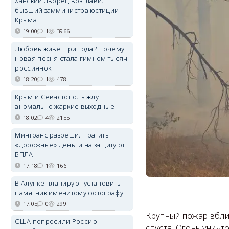
Ханский дворец возглавил
бывший замминистра юстиции
Крыма
19:00
1
3966
Любовь живёт три года? Почему
новая песня стала гимном тысяч
россиянок
18:20
1
478
Крым и Севастополь ждут
аномально жаркие выходные
18:02
4
2155
Минтранс разрешил тратить
«дорожные» деньги на защиту от
БПЛА
17:18
1
166
В Алупке планируют установить
памятник именитому фотографу
17:05
0
299
Крупный пожар вбли
США попросили Россию
спустя. Огонь уничт