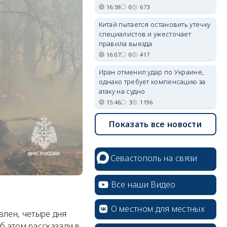
16:59
0
673
Китай пытается остановить утечку
специалистов и ужесточает
правила выезда
16:07
0
417
Иран отменил удар по Украине,
однако требует компенсацию за
атаку на судно
15:46
3
1196
Показать все новости
Севастополь на связи
Все наши Видео
erid: 2SDnjcrDNw6
О местном для местных
лен, четыре дня
б этом рассказали в