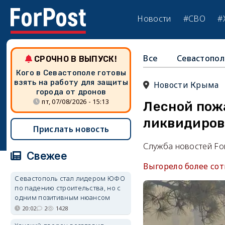
Новости
#СВО
#
Все
Севастопол
СРОЧНО В ВЫПУСК!
Кого в Севастополе готовы
взять на работу для защиты
Новости Крыма
города от дронов
пт, 07/08/2026 - 15:13
Лесной пож
ликвидиров
Прислать новость
Служба новостей Fo
Свежее
Выгорело более сот
Севастополь стал лидером ЮФО
по падению строительства, но с
одним позитивным нюансом
20:02
2
1428