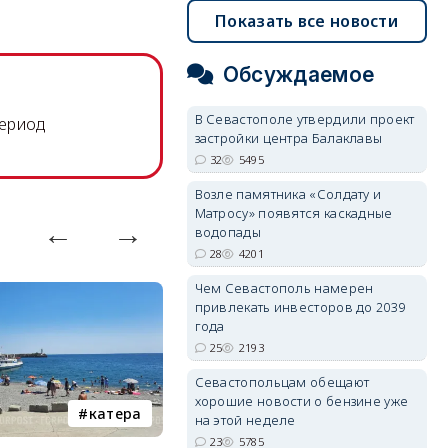
Показать все новости
Обсуждаемое
В Севастополе утвердили проект
период
застройки центра Балаклавы
32
5495
Возле памятника «Солдату и
Матросу» появятся каскадные
водопады
28
4201
Чем Севастополь намерен
привлекать инвесторов до 2039
года
25
2193
Севастопольцам обещают
хорошие новости о бензине уже
катера
электроснабжение
на этой неделе
23
5785