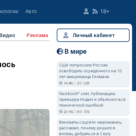
18+
нологии
Авто
Видео
Личный кабинет
Реклама
В мире
лось
США попросили Россию
освободить осуждённого на 10
лет американца Гилмана
16:40
2
220
Facebook* снёс публикацию
премьера Индии и объяснил всё
технической ошибкой
22:16
0
372
Виноваты соцсети: марокканец
рассказал, почему решился
вплавь добраться в Сеуту