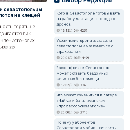
Выбор Редакции
и севастопольцы
В Севастополе утвердили
Н
Кого в Севастополе готовы взять
ются на клещей
проект застройки центра
С
на работу для защиты города от
Балаклавы
и
дронов
ность терять не
15:13
0
4237
Там появится туристический
М
двигается пик
квартал с отелями и
н
 членистоногих.
Украинские дроны заставили
парковками.
севастопольцев задуматься о
:43
250
страховании
05/08/2026 08:01
5495
20:01
10
4499
Зооконфликт в Севастополе
может оставить бездомных
животных без помощи
17:02
6
3343
Что может измениться в лагере
«Чайка» и батилиманском
«профессорском уголке»
20:00
5
3713
Почему у абонентов
Севастополя мобильная связь