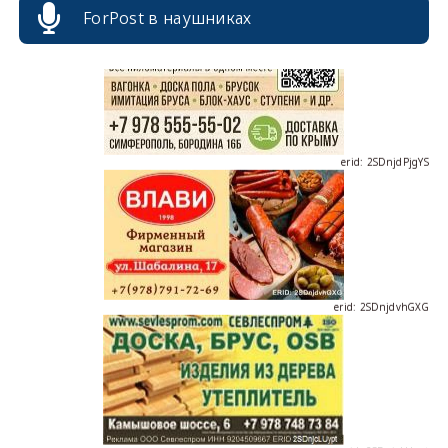
ForPost в наушниках
erid: 2SDnjdPjgYS
erid: 2SDnjdvhGXG
erid: 2SDnjcLUypt