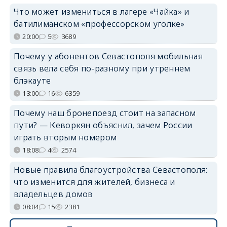
Что может измениться в лагере «Чайка» и
батилиманском «профессорском уголке»
20:00
5
3689
Почему у абонентов Севастополя мобильная
связь вела себя по-разному при утреннем
блэкауте
13:00
16
6359
Почему наш бронепоезд стоит на запасном
пути? — Кеворкян объяснил, зачем России
играть вторым номером
18:08
4
2574
Новые правила благоустройства Севастополя:
что изменится для жителей, бизнеса и
владельцев домов
08:04
15
2381