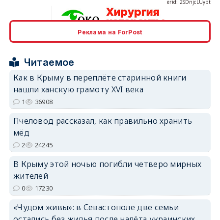
Реклама на ForPost
erid: 2SDnjcrDNw6
Читаемое
Как в Крыму в переплёте старинной книги
нашли ханскую грамоту XVI века
1
36908
erid: 2SDnjdPjgYS
Пчеловод рассказал, как правильно хранить
мёд
2
24245
В Крыму этой ночью погибли четверо мирных
жителей
0
17230
erid: 2SDnjdvhGXG
«Чудом живы»: в Севастополе две семьи
остались без жилья после налёта украинских