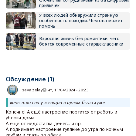
привычек
У всех людей обнаружили странную
особенность походки. Чем она может
помочь
Взрослая жизнь без романтики: чего
боятся современные старшеклассники
Обсуждение (1)
seva zelay
чт, 11/04/2024 - 20:23
качество сна у женщин в целом было хуже
Конечно! А ещё настроение портится от работы и
уборки дома...
А ещё от недостатка денег... и пр.
А поднимает настроение гуляние до утра по ночным
клубам и спать до обеда.