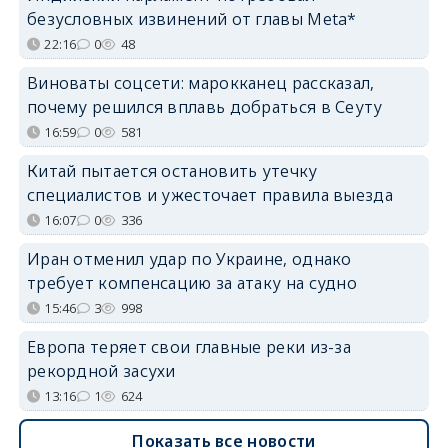
безусловных извинений от главы Meta*
22:16
0
48
Виноваты соцсети: марокканец рассказал,
почему решился вплавь добраться в Сеуту
16:59
0
581
Китай пытается остановить утечку
специалистов и ужесточает правила выезда
16:07
0
336
Иран отменил удар по Украине, однако
требует компенсацию за атаку на судно
15:46
3
998
Европа теряет свои главные реки из-за
рекордной засухи
13:16
1
624
Показать все новости