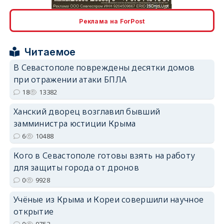
Реклама на ForPost
Читаемое
erid: 2SDnjcrDNw6
В Севастополе повреждены десятки домов
при отражении атаки БПЛА
18
13382
Ханский дворец возглавил бывший
замминистра юстиции Крыма
6
10488
erid: 2SDnjdPjgYS
Кого в Севастополе готовы взять на работу
для защиты города от дронов
0
9928
Учёные из Крыма и Кореи совершили научное
erid: 2SDnjdvhGXG
открытие
0
9753