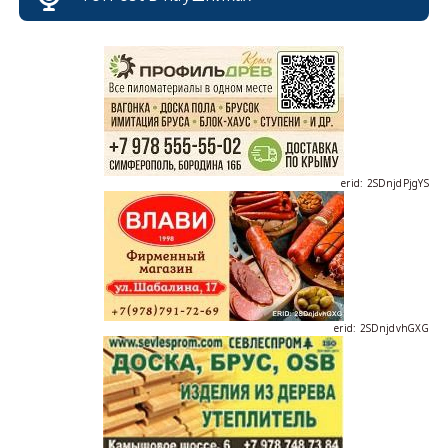
erid: 2SDnjdPjgYS
erid: 2SDnjdvhGXG
erid: 2SDnjcLUypt