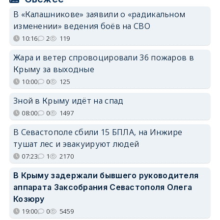
В «Калашникове» заявили о «радикальном
изменении» ведения боёв на СВО
10:16
2
119
Жара и ветер спровоцировали 36 пожаров в
Крыму за выходные
10:00
0
125
Зной в Крыму идёт на спад
08:00
0
1497
В Севастополе сбили 15 БПЛА, на Инжире
тушат лес и эвакуируют людей
07:23
1
2170
В Крыму задержали бывшего руководителя
аппарата Заксобрания Севастополя Олега
Козюру
19:00
0
5459