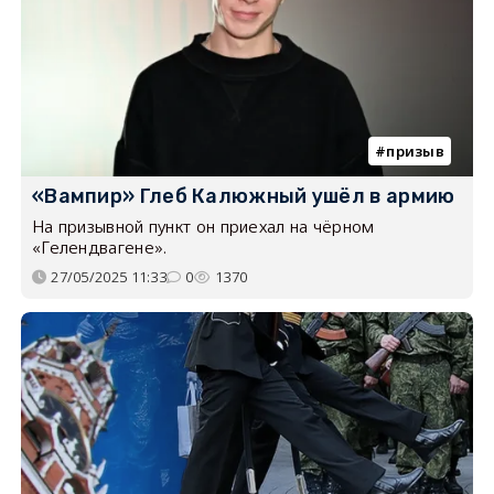
призыв
«Вампир» Глеб Калюжный ушёл в армию
На призывной пункт он приехал на чёрном
«Гелендвагене».
27/05/2025 11:33
0
1370