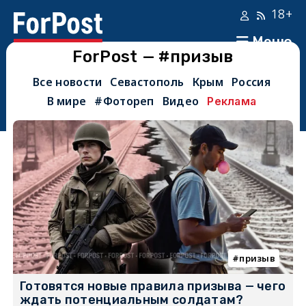
18+
Меню
ForPost — #призыв
Все новости
Севастополь
Крым
Россия
В мире
#Фотореп
Видео
Реклама
призыв
Готовятся новые правила призыва — чего
ждать потенциальным солдатам?