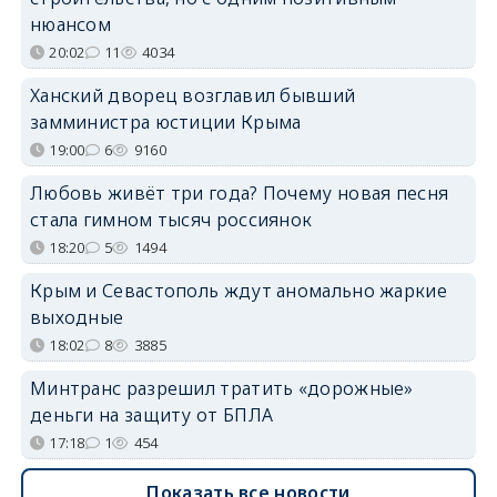
нюансом
20:02
11
4034
Ханский дворец возглавил бывший
замминистра юстиции Крыма
19:00
6
9160
Любовь живёт три года? Почему новая песня
стала гимном тысяч россиянок
18:20
5
1494
Крым и Севастополь ждут аномально жаркие
выходные
18:02
8
3885
Минтранс разрешил тратить «дорожные»
деньги на защиту от БПЛА
17:18
1
454
Показать все новости