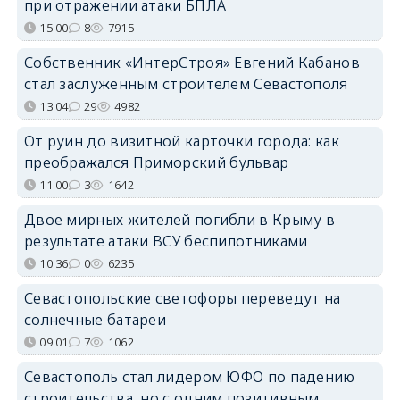
при отражении атаки БПЛА
15:00
8
7915
Собственник «ИнтерСтроя» Евгений Кабанов
стал заслуженным строителем Севастополя
13:04
29
4982
От руин до визитной карточки города: как
преображался Приморский бульвар
11:00
3
1642
Двое мирных жителей погибли в Крыму в
результате атаки ВСУ беспилотниками
10:36
0
6235
Севастопольские светофоры переведут на
солнечные батареи
09:01
7
1062
Севастополь стал лидером ЮФО по падению
строительства, но с одним позитивным