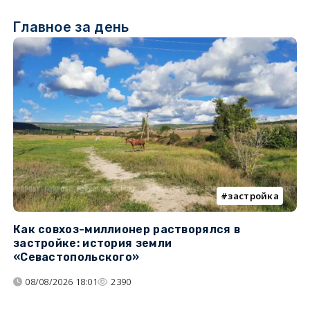
Главное за день
застройка
Как совхоз-миллионер растворялся в
К
застройке: история земли
н
«Севастопольского»
п
08/08/2026 18:01
2390