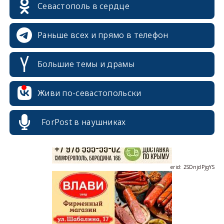
Севастополь в сердце
Раньше всех и прямо в телефон
Большие темы и драмы
erid: 2SDnjcrDNw6
Живи по-севастопольски
ForPost в наушниках
erid: 2SDnjdPjgYS
erid: 2SDnjdvhGXG