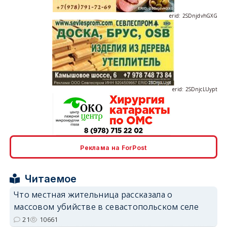
erid: 2SDnjcLUypt
erid: 2SDnjcrDNw6
Реклама на ForPost
Читаемое
Что местная жительница рассказала о
массовом убийстве в севастопольском селе
21
10661
erid: 2SDnjdPjgYS