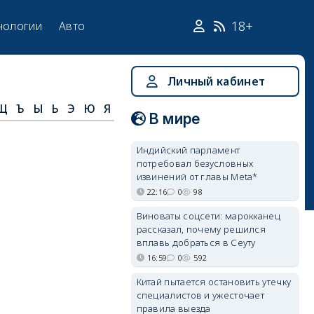
18+
нологии
Авто
Личный кабинет
Щ
Ъ
Ы
Ь
Э
Ю
Я
В мире
Индийский парламент
потребовал безусловных
извинений от главы Meta*
22:16
0
98
Виноваты соцсети: марокканец
рассказал, почему решился
вплавь добраться в Сеуту
16:59
0
592
Китай пытается остановить утечку
специалистов и ужесточает
правила выезда