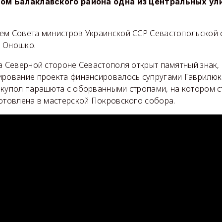
ном Балаклавского района одна из центральных ул
ем Совета министров Украинской ССР Севастопольской 
 Оношко.
на Северной стороне Севастополя открыт памятный знак
ирование проекта финансировалось супругами Гаврилюк
 купол парашюта с оборванными стропами, на котором ст
готовлена в мастерской Покровского собора.