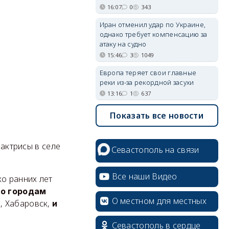
16:07
0
343
Иран отменил удар по Украине,
однако требует компенсацию за
атаку на судно
15:46
3
1049
Европа теряет свои главные
реки из-за рекордной засухи
13:16
1
637
Показать все новости
 актрисы в селе
Севастополь на связи
Все наши Видео
ко ранних лет
по городам
О местном для местных
к, Хабаровск,
и
Севастополь в сердце