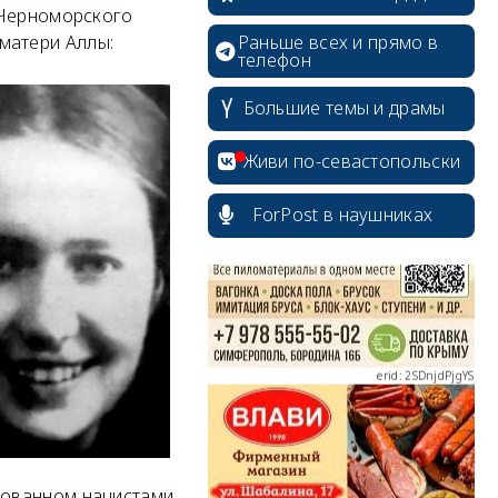
 Черноморского
 матери Аллы:
Раньше всех и прямо в
телефон
Большие темы и драмы
erid: 2SDnjcrDNw6
Живи по-севастопольски
ForPost в наушниках
erid: 2SDnjdPjgYS
erid: 2SDnjdvhGXG
рованном нацистами