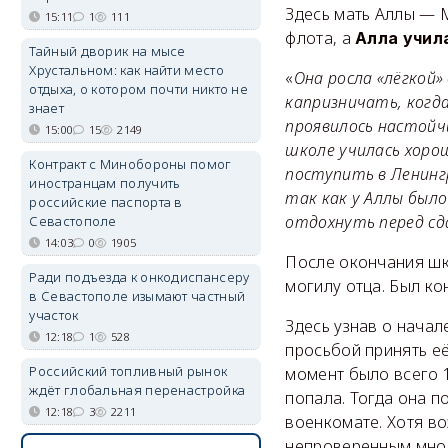
Здесь мать Аллы — 
15:11
1
111
флота, а
Алла учил
Тайный дворик на мысе
Хрустальном: как найти место
«
Она росла «лёгкой»
отдыха, о котором почти никто не
капризничать, когда
знает
проявилось настойч
15:00
15
2149
школе училась хоро
Контракт с Минобороны помог
поступить в Ленинг
иностранцам получить
так как у Аллы было
российские паспорта в
отдохнуть перед сд
Севастополе
14:03
0
1905
После окончания шк
Ради подъезда к онкодиспансеру
могилу отца. Был ко
в Севастополе изымают частный
участок
Здесь узнав о начал
12:18
1
528
просьбой принять её
Российский топливный рынок
момент было всего 1
ждёт глобальная перенастройка
попала. Тогда она п
12:18
3
2211
военкомате. Хотя в
непроверенным мною