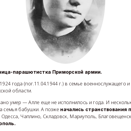
чица-парашютистка Приморской армии.
1924 года (пог.11.04.1944 г.) в семье военнослужащего и
ской области.
ано умер — Алле еще не исполнилось и года. И несколь
а семья бабушки. А позже
начались странствования 
: Одесса, Чаплино, Складовск, Мариуполь, Благовещенс
ополь.