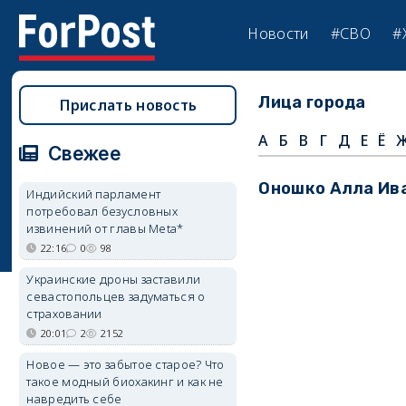
Новости
#СВО
#
Лица города
Прислать новость
А
Б
В
Г
Д
Е
Ё
Свежее
Оношко Алла Ив
Индийский парламент
потребовал безусловных
извинений от главы Meta*
22:16
0
98
Украинские дроны заставили
севастопольцев задуматься о
страховании
20:01
2
2152
Новое — это забытое старое? Что
такое модный биохакинг и как не
навредить себе