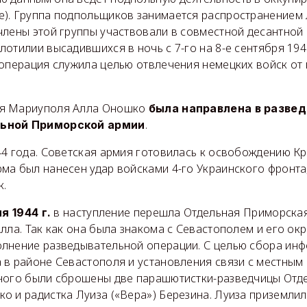
). Группа подпольщиков занимается распространением 
члены этой группы участвовали в совместной десантной
отилии высадившихся в ночь с 7-го на 8-е сентября 194
 операция служила целью отвлечения немецких войск от
я Мариуполя Алла Оношко
была направлена в разве
.
ьной Приморской армии
4 года. Советская армия готовилась к освобождению Кр
ма был нанесен удар войсками 4-го Украинского фронта,
к.
в наступление перешла Отдельная Приморская
ля 1944 г.
лла. Так как она была знакома с Севастополем и его окр
лнение разведывательной операции. С целью сбора ин
 в районе Севастополя и установления связи с местным
ного были сброшены две парашютистки-разведчицы Отд
 и радистка Луиза («Вера») Березина. Луиза приземлила