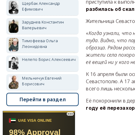
приступила к выполн
Щербак Александр
разбилась об скал
Ефимович
Жительница Севасто
Заруднев Константин
Валерьевич
«
Когда узнали, что 
туда. Видно, что п
Тимофеева Ольга
Леонидовна
образца. Рядом расс
жители села похорон
Нелепо Борис Алексеевич
её вещей ни у кого 
К 16 апреля были о
Мельничук Евгений
Севастополю. А 17 а
Борисович
всего лишь нескольк
Перейти в раздел
Её похоронили в дер
году её перезахо