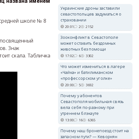
иц названа именем
Украинские дроны заставили
севастопольцев задуматься о
страховании
средней школе № 8
20:01
2
2152
Зооконфликт в Севастополе
, посвященный
может оставить бездомных
ов. Знак
животных без помощи
оит скала. Табличка
17:02
6
3302
Что может измениться в лагере
«Чайка» и батилиманском
«профессорском уголке»
20:00
5
3692
Почему у абонентов
Севастополя мобильная связь
вела себя по-разному при
утреннем блэкауте
13:00
16
6365
Почему наш бронепоезд стоит на
запасном пути? — Кеворкян