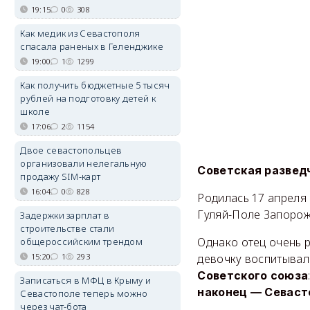
19:15
0
308
Как медик из Севастополя
спасала раненых в Геленджике
19:00
1
1299
Как получить бюджетные 5 тысяч
рублей на подготовку детей к
школе
17:06
2
1154
Двое севастопольцев
организовали нелегальную
Советская развед
продажу SIM-карт
16:04
0
828
Родилась 17 апреля 
Гуляй-Поле Запорож
Задержки зарплат в
строительстве стали
Однако отец очень р
общероссийским трендом
15:20
1
293
девочку воспитывал
Советского союза
Записаться в МФЦ в Крыму и
наконец — Севаст
Севастополе теперь можно
через чат-бота