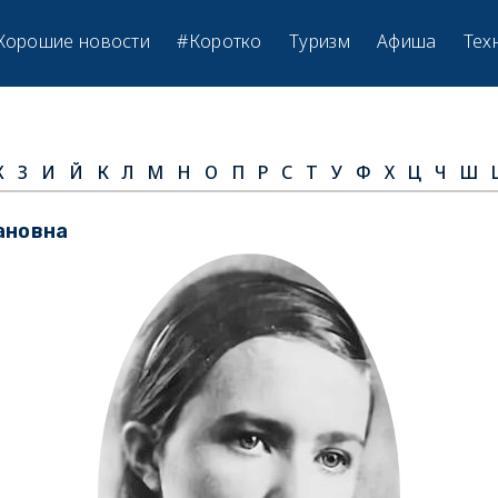
Хорошие новости
#Коротко
Туризм
Афиша
Тех
Ж
З
И
Й
К
Л
М
Н
О
П
Р
С
Т
У
Ф
Х
Ц
Ч
Ш
ановна