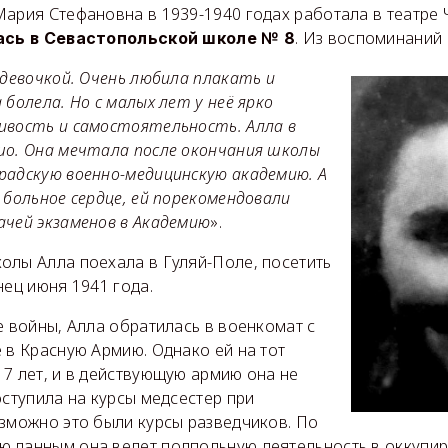
Мария Стефановна в 1939-1940 годах работала в театре
. Из воспоминаний
ась в Севастопольской школе № 8
 девочкой. Очень любила плакать и
 болела. Но с малых лет у неё ярко
ивость и самостоятельность. Алла в
шо. Она мечтала после окончания школы
радскую военно-медицинскую академию. А
 больное сердце, ей порекомендовали
ачей экзаменов в Академию
».
олы Алла поехала в Гуляй-Поле, посетить
нец июня 1941 года.
е войны, Алла обратилась в военкомат с
 в Красную Армию. Однако ей на тот
7 лет, и в действующую армию она не
оступила на курсы медсестер при
озможно это были курсы разведчиков. По
 данным она ведет подпольную деятельность в оккупи