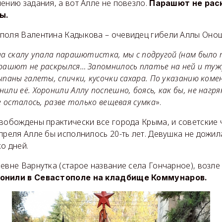
ению задания, а вот Алле не повезло.
Парашют не рас
ы.
поля Валентина Кадыкова – очевидец гибели Аллы Онош
на скалу упала парашютистка, мы с подругой (нам было 
арашют не раскрылся… Запомнилось платье на ней и туж
ыпаны галеты, спички, кусочки сахара. По указанию ком
или её. Хоронили Аллу поспешно, боясь, как бы, не нагр
не осталось, разве только вещевая сумка
».
свобождены практически все города Крыма, и советские 
преля Алле бы исполнилось 20-ть лет. Девушка не дожил
о дней.
евне Варнутка (старое название села Гончарное), возле
ронили в Севастополе на кладбище Коммунаров.