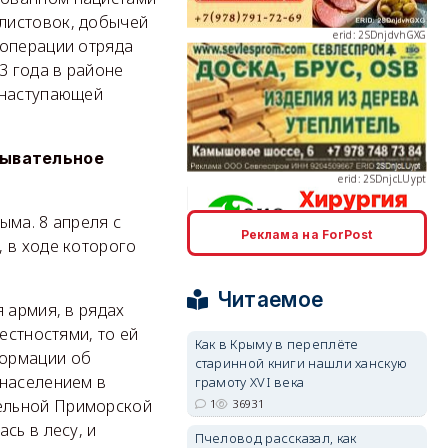
листовок, добычей
 операции отряда
3 года в районе
 наступающей
erid: 2SDnjcLUypt
дывательное
ыма. 8 апреля с
Реклама на ForPost
 в ходе которого
erid: 2SDnjcrDNw6
Читаемое
 армия, в рядах
естностями, то ей
Как в Крыму в переплёте
формации об
старинной книги нашли ханскую
 населением в
грамоту XVI века
erid: 2SDnjdPjgYS
ельной Приморской
1
36931
сь в лесу, и
Пчеловод рассказал, как