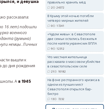
крылся, и девушка
правильно хранить мёд
2
24372
В Крыму этой ночью погибли
ко рассказала:
четверо мирных жителей
erid: 2SDnjdvhGXG
0
17241
по 16 лет) подошли
урка военного
«Чудом живы»: в Севастополе
енданта (румына)
две семьи остались без жилья
после налёта украинских БПЛА
янули немцы. Личных
9
12312
Что местная жительница
части вышли к
рассказала о массовом убийстве
а до дня рождения
в севастопольском селе
21
10182
На фоне ресторанного кризиса в
 школы. А
в 1945
одном из лучших мест
Севастополя открылся бар-
бистро
13
7232