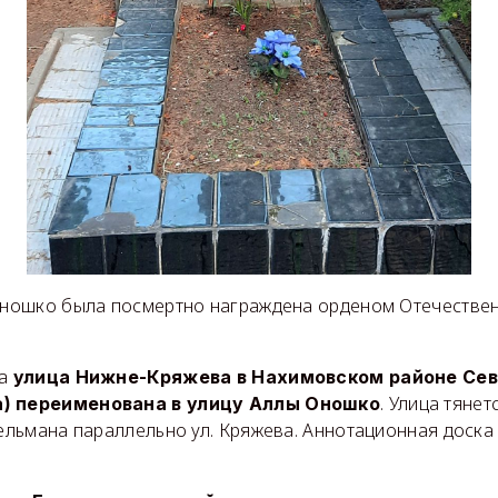
 Оношко была посмертно награждена орденом Отечествен
да
улица Нижне-Кряжева в Нахимовском районе Се
. Улица тянет
а) переименована в улицу Аллы Оношко
Тельмана параллельно ул. Кряжева. Аннотационная доска