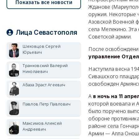
Показать все новости
Жданове (Мариуполе
оружия. Некоторые 
Азовской Военной фл
села Мелекино. Эта
Лица Севастополя
Советской армии.
Шеховцов Сергей
После освобождени
Юрьевич
управление Отдел
Транковский Валерий
Наступила весна 194
Николаевич
Сивашского плацдар
освобожден Армянс
Абаза Эраст Агеевич
А
в ночь на 11 апре
которой воевала и А
Павлов Петр Павлович
было поручено выпо
обороне противника
Максимов Алексей
районе села Гончар
Андреевич
Армии — Алла Оношко