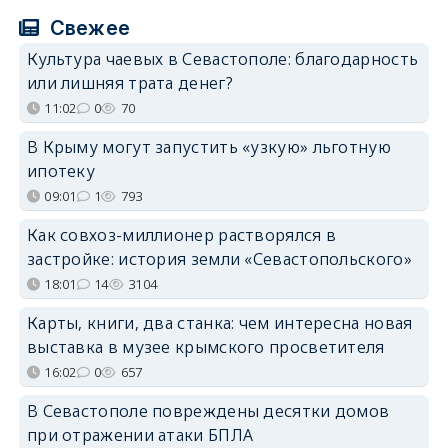
Свежее
Культура чаевых в Севастополе: благодарность
или лишняя трата денег?
11:02
0
70
В Крыму могут запустить «узкую» льготную
ипотеку
09:01
1
793
Как совхоз-миллионер растворялся в
застройке: история земли «Севастопольского»
18:01
14
3104
Карты, книги, два станка: чем интересна новая
выставка в музее крымского просветителя
16:02
0
657
В Севастополе повреждены десятки домов
при отражении атаки БПЛА