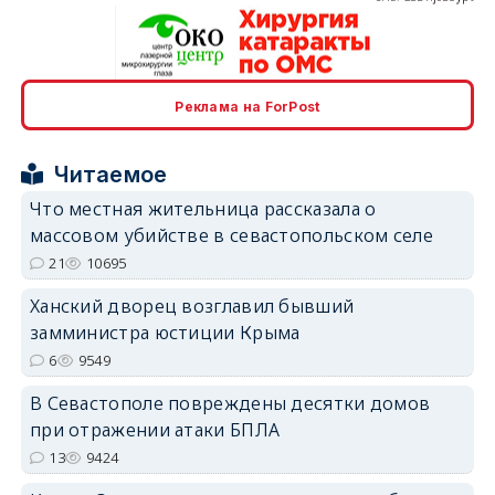
Реклама на ForPost
erid: 2SDnjcrDNw6
Читаемое
Что местная жительница рассказала о
массовом убийстве в севастопольском селе
21
10695
erid: 2SDnjdPjgYS
Ханский дворец возглавил бывший
замминистра юстиции Крыма
6
9549
В Севастополе повреждены десятки домов
при отражении атаки БПЛА
erid: 2SDnjdvhGXG
13
9424