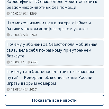
Зооконфликт в Севастополе может оставить
бездомных животных без помощи
17:02
6
3366
Что может измениться в лагере «Чайка» и
батилиманском «профессорском уголке»
20:00
5
3740
Почему у абонентов Севастополя мобильная
связь вела себя по-разному при утреннем
блэкауте
13:00
16
6426
Почему наш бронепоезд стоит на запасном
пути? — Кеворкян объяснил, зачем России
играть вторым номером
18:08
4
2627
Показать все новости