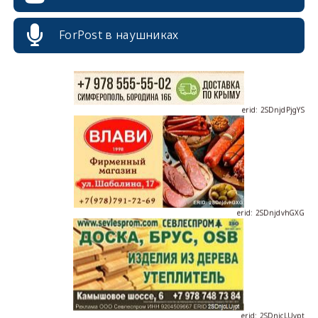
ForPost в наушниках
erid: 2SDnjdPjgYS
erid: 2SDnjdvhGXG
erid: 2SDnjcLUypt