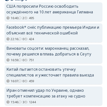
США попросили Россию освободить
осуждённого на 10 лет американца Гилмана
16:40
2
495
Facebook* снёс публикацию премьера Индии и
объяснил всё технической ошибкой
22:16
0
424
Виноваты соцсети: марокканец рассказал,
почему решился вплавь добраться в Сеуту
16:59
0
751
Китай пытается остановить утечку
специалистов и ужесточает правила выезда
16:07
0
459
Иран отменил удар по Украине, однако
требует компенсацию за атаку на судно
15:46
3
1244