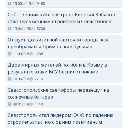
15:00
13
9480
Собственник «ИнтерСтроя» Евгений Кабанов
стал заслуженным строителем Севастополя
13:04
30
5706
От руин до визитной карточки города: как
преображался Приморский бульвар
11:00
5
1788
Двое мирных жителей погибли в Крыму в
результате атаки ВСУ беспилотниками
10:36
0
7219
Севастопольские светофоры переведут на
солнечные батареи
09:01
8
1140
Севастополь стал лидером ЮФО по падению
строительства, но с одним позитивным