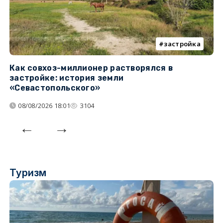
застройка
Как совхоз-миллионер растворялся в
К
застройке: история земли
н
«Севастопольского»
п
08/08/2026 18:01
3104
Туризм