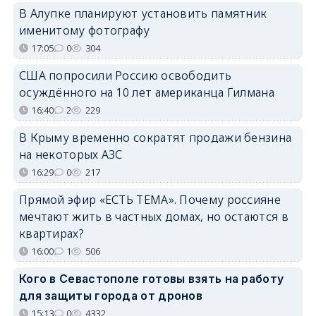
В Алупке планируют установить памятник
именитому фотографу
17:05
0
304
США попросили Россию освободить
осуждённого на 10 лет американца Гилмана
16:40
2
229
В Крыму временно сократят продажи бензина
на некоторых АЗС
16:29
0
217
Прямой эфир «ЕСТЬ ТЕМА». Почему россияне
мечтают жить в частных домах, но остаются в
квартирах?
16:00
1
506
Кого в Севастополе готовы взять на работу
для защиты города от дронов
15:13
0
4332