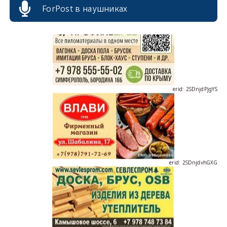
ForPost в наушниках
erid: 2SDnjdPjgYS
erid: 2SDnjdvhGXG
erid: 2SDnjcLUypt