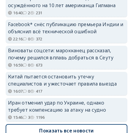
осуждённого на 10 лет американца Гилмана
16:40
2
231
Facebook* снёс публикацию премьера Индии и
объяснил всё технической ошибкой
22:16
0
372
Виноваты соцсети: марокканец рассказал,
почему решился вплавь добраться в Сеуту
16:59
0
673
Китай пытается остановить утечку
специалистов и ужесточает правила выезда
16:07
0
417
Иран отменил удар по Украине, однако
требует компенсацию за атаку на судно
15:46
3
1196
Показать все новости