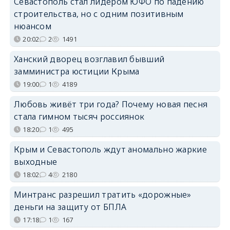
Севастополь стал лидером ЮФО по падению
строительства, но с одним позитивным
нюансом
20:02
2
1491
Ханский дворец возглавил бывший
замминистра юстиции Крыма
19:00
1
4189
Любовь живёт три года? Почему новая песня
стала гимном тысяч россиянок
18:20
1
495
Крым и Севастополь ждут аномально жаркие
выходные
18:02
4
2180
Минтранс разрешил тратить «дорожные»
деньги на защиту от БПЛА
17:18
1
167