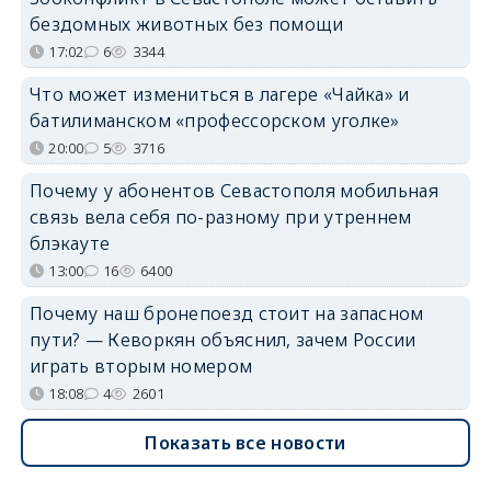
бездомных животных без помощи
17:02
6
3344
Что может измениться в лагере «Чайка» и
батилиманском «профессорском уголке»
20:00
5
3716
Почему у абонентов Севастополя мобильная
связь вела себя по-разному при утреннем
блэкауте
13:00
16
6400
Почему наш бронепоезд стоит на запасном
пути? — Кеворкян объяснил, зачем России
играть вторым номером
18:08
4
2601
Показать все новости