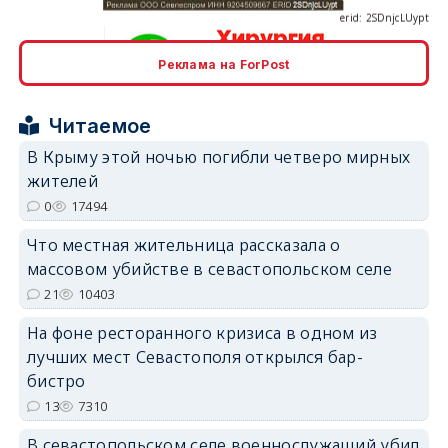
Реклама на ForPost
erid: 2SDnjcrDNw6
Читаемое
В Крыму этой ночью погибли четверо мирных
жителей
0
17494
Что местная жительница рассказала о
erid: 2SDnjdPjgYS
массовом убийстве в севастопольском селе
21
10403
На фоне ресторанного кризиса в одном из
лучших мест Севастополя открылся бар-
бистро
erid: 2SDnjdvhGXG
13
7310
В севастопольском селе военнослужащий убил