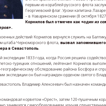
первым из кораблей русского флота засл
Георгиевский флаг. Уроки капитана Лазар
– в Наваринском сражении (8 октября 1827 
Корнилов был отмечен как «
один из са
еров»
.
оенных действий Корнилов вернулся служить на Балтику
ом штаба Черноморского флота,
вызвал запомнившего
.
ера в Севастополь
й экспедиции 1833 года, когда Россия решила содейств
петско-турецких отношений, лейтенант Корнилов выпол
-географическому обследованию района Босфора и спра
нии экспедиции он был награжден орденом святого Влади
евастополь Владимир Алексеевич был назначен команд
 командовал корветом «Орест», затем 120-пушечным ко
нно занимался самообразованием, изучая отечественну