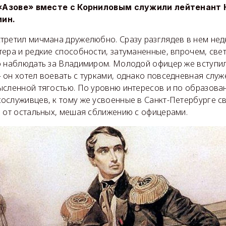
«Азове» вместе с Корниловым служили лейтенант 
ин.
третил мичмана дружелюбно. Сразу разглядев в нем не
ера и редкие способности, затуманенные, впрочем, све
о наблюдать за Владимиром. Молодой офицер же вступил
 он хотел воевать с турками, однако повседневная слу
ысленной тягостью. По уровню интересов и по образова
ослуживцев, к тому же усвоенные в Санкт-Петербурге с
о от остальных, мешая сближению с офицерами.