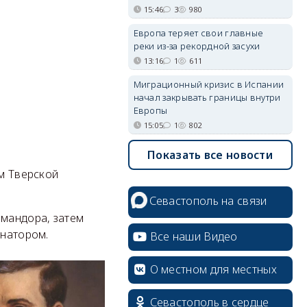
15:46
3
980
Европа теряет свои главные
реки из-за рекордной засухи
13:16
1
611
Миграционный кризис в Испании
начал закрывать границы внутри
Европы
15:05
1
802
Показать все новости
erid: 2SDnjcrDNw6
ом Тверской
Севастополь на связи
омандора, затем
енатором.
Все наши Видео
О местном для местных
erid: 2SDnjdPjgYS
Севастополь в сердце