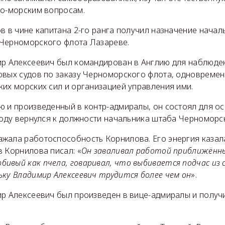
но-морским вопросам.
в в чине капитана 2-го ранга получил назначение нача
Черноморского флота Лазареве.
ир Алексеевич был командирован в Англию для наблюде
овых судов по заказу Черноморского флота, одновремен
их морских сил и организацией управления ими.
ю и произведенный в контр-адмиралы, он состоял для о
году вернулся к должности начальника штаба Черноморс
жала работоспособность Корнилова. Его энергия казал
 Корнилова писал: «
Он заваливал работой приближённы
ивый как пчела, говаривал, что выбивается подчас из 
ьку Владимир Алексеевич трудится более чем он
».
ир Алексеевич был произведен в вице-адмиралы и получи