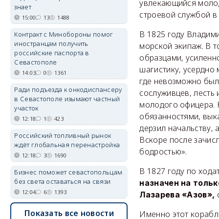
увлекающийся молод
знает
строевой службой в
15:00
13
1488
В 1825 году Владим
Контракт с Минобороны помог
иностранцам получить
морской экипаж. В 
российские паспорта в
образцами, усиленн
Севастополе
шагистику, усердно
14:03
0
1361
где невозможно был
Ради подъезда к онкодиспансеру
сослуживцев, лесть 
в Севастополе изымают частный
молодого офицера. 
участок
обязанностями, вык
12:18
1
423
дерзил начальству, 
Российский топливный рынок
Вскоре после зачис
ждёт глобальная перенастройка
бодростью».
12:18
3
1690
В 1827 году по хода
Бизнес поможет севастопольцам
без света оставаться на связи
назначен на тольк
12:04
6
1393
с
Лазарева «Азов»,
Показать все новости
Именно этот корабл