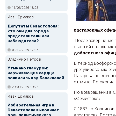
11/06/2026 18:23
Иван Ермаков
Депутаты Севастополя:
расторопных офиц
кто они для города —
представители или
После завершения в
наблюдатели?
ставший начальник
03/12/2025 17:36
доблестного офиц
Владимир Петров
В период Босфорско
Утыкано гламуром:
урегулированию еги
нержавеющие сердца
Лазарева по военно
появились над Балаклавой
отлично. По оконча
29/09/2025 19:28
По возвращении в С
Иван Ермаков
«Фемистокл».
Избирательная игра в
С 1837-го Корнилов
Севастополе выполняет
апостолов». Постоя
роль политического