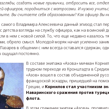
взгляды, создать новые привычки, отбросить все, отд
-офицеров, породниться с матросами. И нужно учиться 
опыте. Вы считаете себя образованным? Как офицер Вы 
 самого Владимира Алексеевича данный эпизод стал пе
с детства взгляды на службу офицера, как на воинский д
ли в нем с новой силой. То, что еще недавно казалось 
и, обрело смысл. Молодой моряк начал усиленно зани
Лазарев в общении с ним всегда оставался сдержан, од
в ощущал постоянно.
В составе экипажа «Азова» мичман Корнил
трудном переходе из Кронштадта в Средиз
«Азов» вошел в состав объединенной русс
французской эскадры, пришедшей на пом
Греции, и
Корнилов стал участником з
Наваринского сражения против турец
флота.
В этом сражении экипаж «Азова», проявил