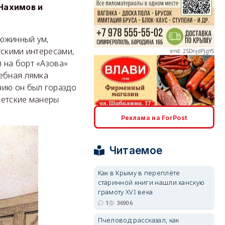
Нахимов и
дюжинный ум,
erid: 2SDnjdPjgYS
тскими интересами,
 на борт «Азова»
жебная лямка
нию он был гораздо
ветские манеры
erid: 2SDnjdvhGXG
Реклама на ForPost
Читаемое
Как в Крыму в переплёте
старинной книги нашли ханскую
грамоту XVI века
1
36906
Пчеловод рассказал, как