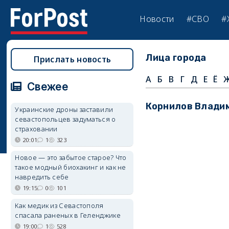
Новости
#СВО
#
Лица города
Прислать новость
А
Б
В
Г
Д
Е
Ё
Свежее
Корнилов Влади
Украинские дроны заставили
севастопольцев задуматься о
страховании
20:01
1
323
Новое — это забытое старое? Что
такое модный биохакинг и как не
навредить себе
19:15
0
101
Как медик из Севастополя
спасала раненых в Геленджике
19:00
1
528