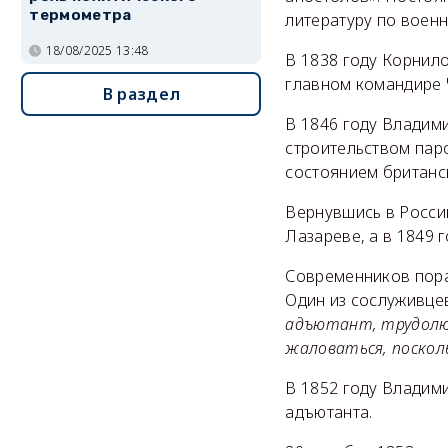
термометра
литературу по воен
18/08/2025 13:48
В 1838 году Корнило
главном командире 
В раздел
В 1846 году Владим
строительством пар
состоянием британск
Вернувшись в Росси
Лазареве, а в 1849 
Современников пора
Один из сослуживцев
адъютант, трудолюб
жаловаться, поскол
В 1852 году Владим
адъютанта.