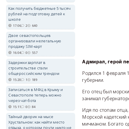
Как получить бюджетные 5 тысяч
рублей на подготовку детей к
школе
17:06
2
640
Двое севастопольцев
организовали нелегальную
продажу SIM-карт
16:04
0
557
Адмирал, герой пе
Задержки зарплат в
строительстве стали
Родился 1 февраля 1
общероссийским трендом
губернии.
15:20
1
189
Записаться в МФЦ в Крыму и
Его отец был морски
Севастополе теперь можно
занимал губернаторс
через чат-бота
15:11
0
84
Идя по стопам отца,
Морской кадетский к
Тайный дворик на мысе
Хрустальном: как найти место
мичманом. Богато о
отдыха, о котором почти никто не