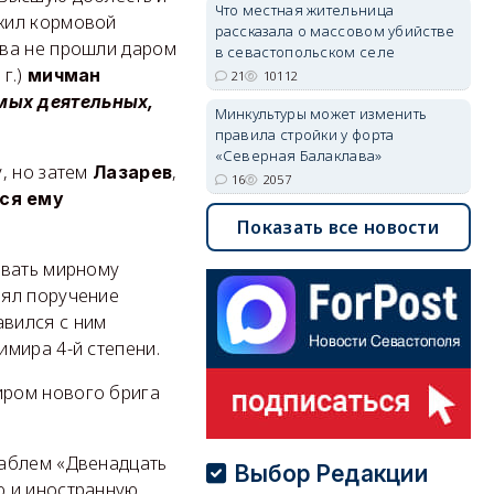
Что местная жительница
ужил кормовой
рассказала о массовом убийстве
ева не прошли даром
в севастопольском селе
г.)
мичман
21
10112
мых деятельных,
Минкультуры может изменить
правила стройки у форта
«Северная Балаклава»
, но затем
,
Лазарев
16
2057
ся ему
Показать все новости
овать мирному
нял поручение
вился с ним
мира 4-й степени.
иром нового брига
раблем «Двенадцать
Выбор Редакции
ю и иностранную