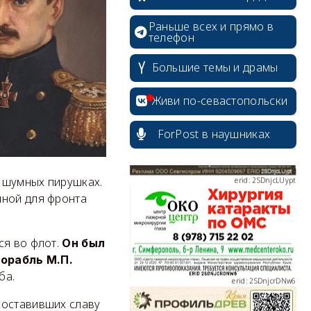
Раньше всех и прямо в
телефон
erid: 2SDnjdvhGXG
Большие темы и драмы
Живи по-севастопольски
ForPost в наушниках
erid: 2SDnjcLUypt
и шумных пирушках.
чной для фронта
ся во флот.
Он был
орабль М.П.
erid: 2SDnjcrDNw6
ба.
составивших славу