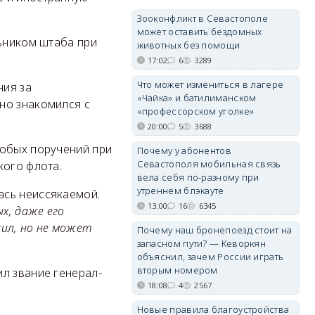
Зооконфликт в Севастополе
может оставить бездомных
льником штаба при
животных без помощи
17:02
6
3289
Что может измениться в лагере
ния за
«Чайка» и батилиманском
но знакомился с
«профессорском уголке»
20:00
5
3688
собых поручений при
Почему у абонентов
Севастополя мобильная связь
кого флота.
вела себя по-разному при
утреннем блэкауте
ась неиссякаемой.
13:00
16
6345
х, даже его
сил, но не может
Почему наш бронепоезд стоит на
запасном пути? — Кеворкян
объяснил, зачем России играть
вторым номером
л звание генерал-
18:08
4
2567
Новые правила благоустройства