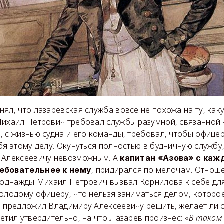
ял, что лазаревская служба вовсе не похожа на ту, как
Михаил Петрович требовал службы разумной, связанной 
 с жизнью судна и его команды, требовал, чтобы офице
бя этому делу. Окунуться полностью в будничную службу,
 Алексеевичу невозможным. А
капитан «Азова» с ка
, придирался по мелочам. Отнош
ребовательнее к нему
и однажды Михаил Петрович вызвал Корнилова к себе дл
олодому офицеру, что нельзя заниматься делом, которо
и предложил Владимиру Алексеевичу решить, желает ли о
етил утвердительно, на что Лазарев произнес: «
В таком 