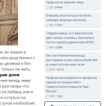
правильно хранить мёд
2
24145
В Крыму этой ночью погибли
четверо мирных жителей
0
17199
«Чудом живы»: в Севастополе
две семьи остались без жилья
после налёта украинских БПЛА
9
12269
ую он знавал в
Что местная жительница
непосредственно с
рассказала о массовом убийстве
ры целиком и без
в севастопольском селе
 только ею жить,
21
10112
ждым днем
На фоне ресторанного кризиса в
ения между ними
одном из лучших мест
я разговора «по
Севастополя открылся бар-
бистро
е не любишь или в
13
7205
н остаться на
случае необходимо