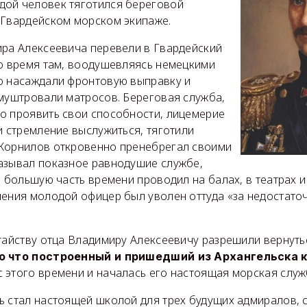
ой человек тяготился береговой
 Гвардейском морском экипаже.
ира Алексеевича перевели в Гвардейский
то время там, воодушевляясь немецкими
о насаждали фронтовую выправку и
 муштровали матросов. Береговая служба,
о проявить свои способности, лицемерие
и стремление выслужиться, тяготили
Корнилов откровенно пренебрегал своими
азывал показное равнодушие службе,
а большую часть времени проводил на балах, в театрах 
ления молодой офицер был уволен оттуда «за недостато
тайству отца Владимиру Алексеевичу разрешили вернуть
о что построенный и пришедший из Архангельска к
 этого времени и началась его настоящая морская служ
ь стал настоящей школой для трех будущих адмиралов, 