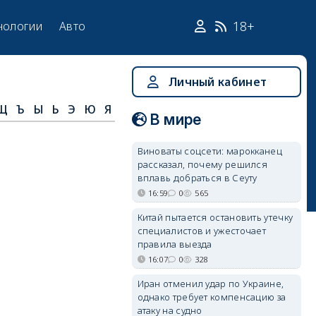
18+
нологии
Авто
Личный кабинет
Щ
Ъ
Ы
Ь
Э
Ю
Я
В мире
Виноваты соцсети: марокканец
рассказал, почему решился
вплавь добраться в Сеуту
16:59
0
565
Китай пытается остановить утечку
специалистов и ужесточает
правила выезда
16:07
0
328
Иран отменил удар по Украине,
однако требует компенсацию за
атаку на судно