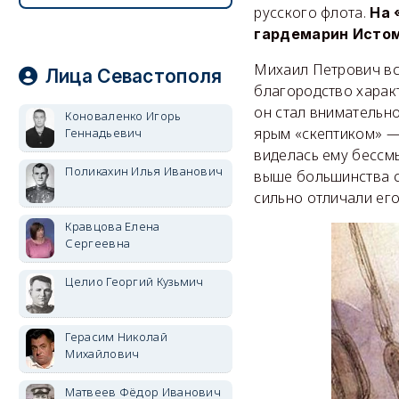
русского флота.
На 
гардемарин Истом
Михаил Петрович вс
Лица Севастополя
благородство характ
он стал внимательн
Коноваленко Игорь
ярым «скептиком» —
Геннадьевич
виделась ему бессм
Поликахин Илья Иванович
выше большинства с
сильно отличали ег
Кравцова Елена
Сергеевна
Целио Георгий Кузьмич
Герасим Николай
Михайлович
Матвеев Фёдор Иванович