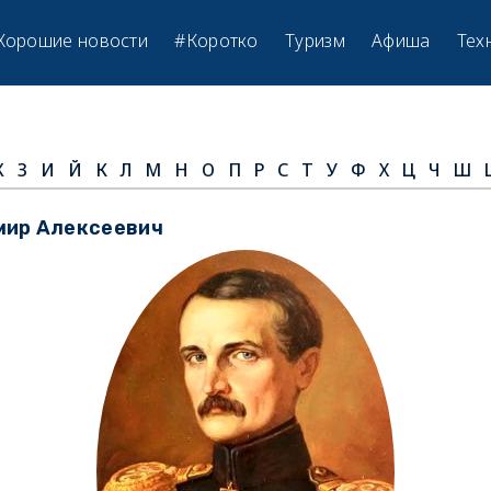
Хорошие новости
#Коротко
Туризм
Афиша
Тех
Ж
З
И
Й
К
Л
М
Н
О
П
Р
С
Т
У
Ф
Х
Ц
Ч
Ш
мир Алексеевич