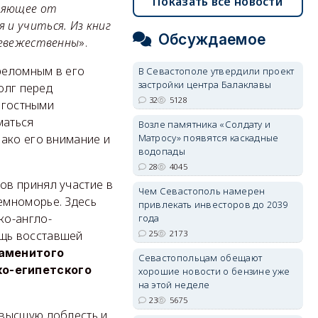
Показать все новости
еляющее от
и учиться. Из книг
Обсуждаемое
невежественны
».
реломным в его
В Севастополе утвердили проект
застройки центра Балаклавы
олг перед
32
5128
тягостными
маться
Возле памятника «Солдату и
Матросу» появятся каскадные
нако его внимание и
водопады
28
4045
ов принял участие в
Чем Севастополь намерен
емноморье. Здесь
привлекать инвесторов до 2039
ко-англо-
года
25
2173
ощь восставшей
наменитого
Севастопольцам обещают
ко-египетского
хорошие новости о бензине уже
на этой неделе
23
5675
 высшую доблесть и