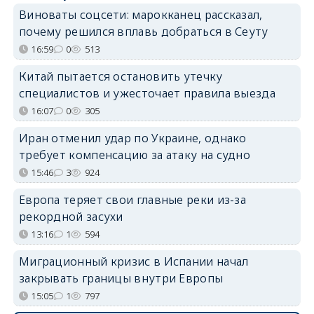
Виноваты соцсети: марокканец рассказал,
почему решился вплавь добраться в Сеуту
16:59
0
513
Китай пытается остановить утечку
специалистов и ужесточает правила выезда
16:07
0
305
Иран отменил удар по Украине, однако
требует компенсацию за атаку на судно
15:46
3
924
Европа теряет свои главные реки из-за
рекордной засухи
13:16
1
594
Миграционный кризис в Испании начал
закрывать границы внутри Европы
15:05
1
797