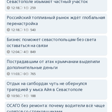
Севастополе изымают частный участок
12:18
1
259
Российский топливный рынок ждёт глобальная
перенастройка
12:18
1
540
Бизнес поможет севастопольцам без света
оставаться на связи
12:04
4
849
Пострадавшим от атак крымчанам выделили
дополнительные деньги
11:03
0
765
Отдых на сапбордах чуть не обернулся
трагедией у мыса Айя в Севастополе
10:50
1
188
ОСАГО без ремонта: почему водители всё чаще
судятся со страховщиками