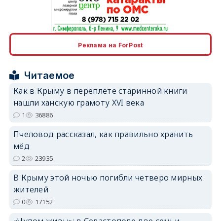
erid: 2SDnjcrDNw6
Реклама на ForPost
Читаемое
Как в Крыму в переплёте старинной книги
нашли ханскую грамоту XVI века
erid: 2SDnjdPjgYS
1
36886
Пчеловод рассказал, как правильно хранить
мёд
2
23935
В Крыму этой ночью погибли четверо мирных
erid: 2SDnjdvhGXG
жителей
0
17152