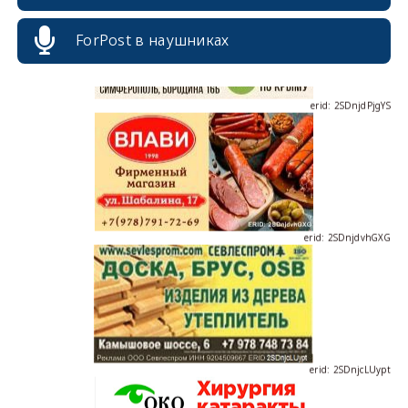
ForPost в наушниках
erid: 2SDnjdPjgYS
erid: 2SDnjdvhGXG
erid: 2SDnjcLUypt