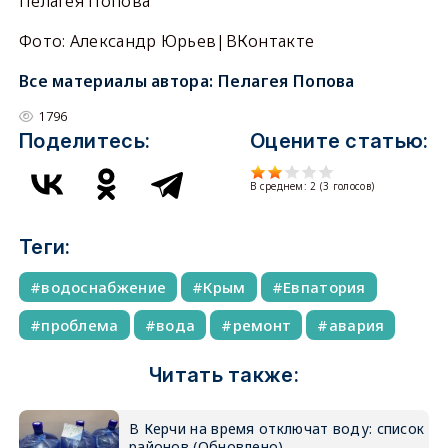
Пелагея Попова
Фото: Александр Юрьев|ВКонтакте
Все материалы автора:
Пелагея Попова
1796
Поделитесь:
Оцените статью:
В среднем:
2
(
3
голосов)
Теги:
водоснабжение
Крым
Евпатория
проблема
вода
ремонт
авария
Читать также:
В Керчи на время отключат воду: список
районов (Обновлено)