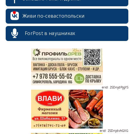
Живи по-севастопольски
erid: 2SDnjcrDNw6
ForPost в наушниках
erid: 2SDnjdPjgYS
erid: 2SDnjdvhGXG