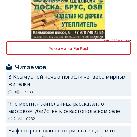
erid: 2SDnjcLUypt
Реклама на ForPost
erid: 2SDnjcrDNw6
Читаемое
В Крыму этой ночью погибли четверо мирных
жителей
0
17333
Что местная жительница рассказала о
erid: 2SDnjdPjgYS
массовом убийстве в севастопольском селе
21
10282
На фоне ресторанного кризиса в одном из