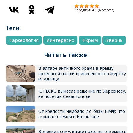
В среднем:
4.8
(
4
голосов)
Теги:
археология
интересно
Крым
Керчь
Читать также:
В алтаре античного храма в Крыму
археологи нашли принесённого в жертву
младенца
ЮНЕСКО вынесла решение по Херсонесу,
не посетив Севастополь
От крепости Чембало до базы ВМФ: что
скрывала земля в Балаклаве
Вопреки всему: какие находки открылись