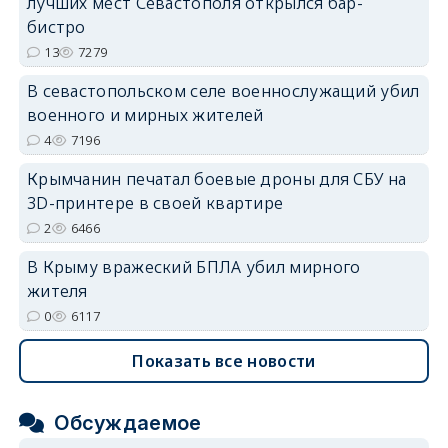
лучших мест Севастополя открылся бар-
бистро
erid: 2SDnjdvhGXG
13
7279
В севастопольском селе военнослужащий убил
военного и мирных жителей
4
7196
Крымчанин печатал боевые дроны для СБУ на
3D-принтере в своей квартире
2
6466
В Крыму вражеский БПЛА убил мирного
жителя
0
6117
Показать все новости
Обсуждаемое