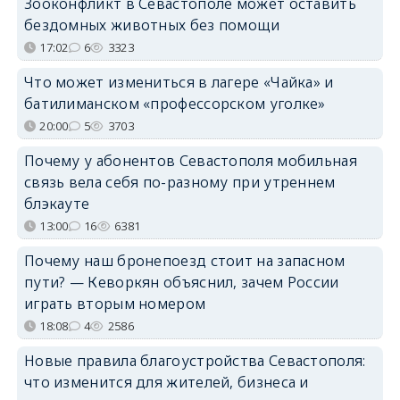
Зооконфликт в Севастополе может оставить
бездомных животных без помощи
17:02
6
3323
Что может измениться в лагере «Чайка» и
батилиманском «профессорском уголке»
20:00
5
3703
Почему у абонентов Севастополя мобильная
связь вела себя по-разному при утреннем
блэкауте
13:00
16
6381
Почему наш бронепоезд стоит на запасном
пути? — Кеворкян объяснил, зачем России
играть вторым номером
18:08
4
2586
Новые правила благоустройства Севастополя:
что изменится для жителей, бизнеса и