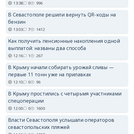
13:38
0
996
В Севастополе решили вернуть QR-коды на
бензин
13:03
7
1412
Как получить пенсионные накопления одной
выплатой: названы два способа
12:16
1
267
В Крыму начали собирать урожай сливы —
первые 11 тонн уже на прилавках
12:10
0
96
В Крыму простились с четырьмя участниками
спецоперации
12:00
0
1600
Власти Севастополя услышали операторов
севастопольских пляжей