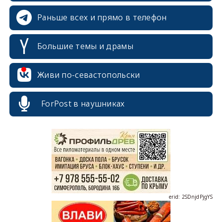
Раньше всех и прямо в телефон
Большие темы и драмы
Живи по-севастопольски
ForPost в наушниках
erid: 2SDnjcrDNw6
erid: 2SDnjdPjgYS