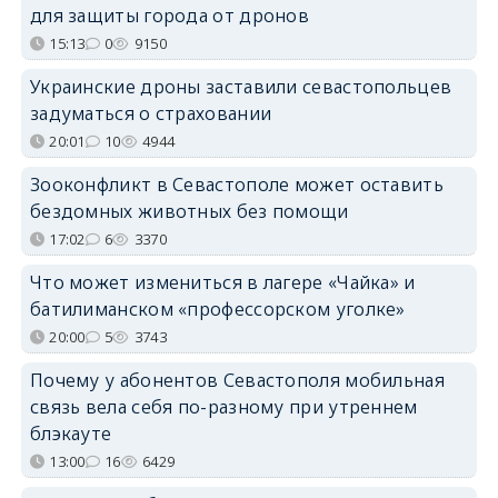
для защиты города от дронов
15:13
0
9150
Украинские дроны заставили севастопольцев
задуматься о страховании
20:01
10
4944
Зооконфликт в Севастополе может оставить
бездомных животных без помощи
17:02
6
3370
Что может измениться в лагере «Чайка» и
батилиманском «профессорском уголке»
20:00
5
3743
Почему у абонентов Севастополя мобильная
связь вела себя по-разному при утреннем
блэкауте
13:00
16
6429