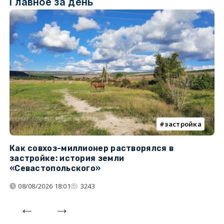
Главное за день
застройка
Как совхоз-миллионер растворялся в
К
застройке: история земли
н
«Севастопольского»
п
08/08/2026 18:01
3243