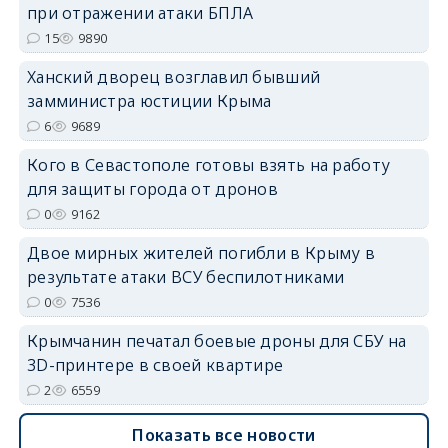
при отражении атаки БПЛА
15
9890
erid: 2SDnjdPjgYS
Ханский дворец возглавил бывший
замминистра юстиции Крыма
6
9689
Кого в Севастополе готовы взять на работу
для защиты города от дронов
erid: 2SDnjdvhGXG
0
9162
Двое мирных жителей погибли в Крыму в
результате атаки ВСУ беспилотниками
0
7536
Крымчанин печатал боевые дроны для СБУ на
3D-принтере в своей квартире
2
6559
Показать все новости