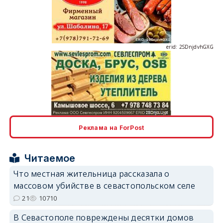
erid: 2SDnjdvhGXG
erid: 2SDnjcLUypt
Реклама на ForPost
Читаемое
Что местная жительница рассказала о
erid: 2SDnjcrDNw6
массовом убийстве в севастопольском селе
21
10710
В Севастополе повреждены десятки домов