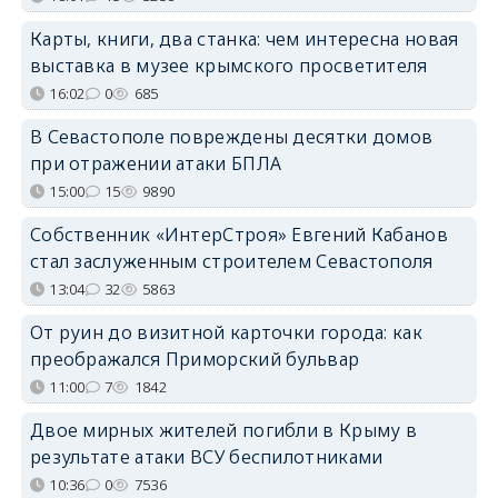
Карты, книги, два станка: чем интересна новая
выставка в музее крымского просветителя
16:02
0
685
В Севастополе повреждены десятки домов
при отражении атаки БПЛА
15:00
15
9890
Собственник «ИнтерСтроя» Евгений Кабанов
стал заслуженным строителем Севастополя
13:04
32
5863
От руин до визитной карточки города: как
преображался Приморский бульвар
11:00
7
1842
Двое мирных жителей погибли в Крыму в
результате атаки ВСУ беспилотниками
10:36
0
7536