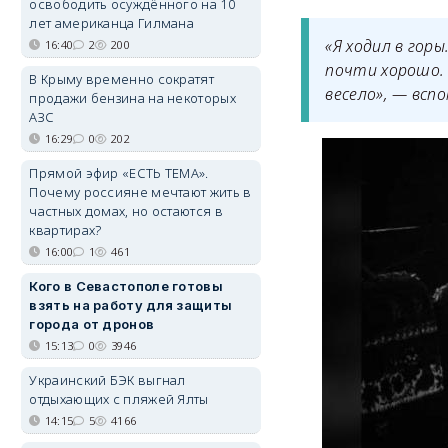
освободить осуждённого на 10
лет американца Гилмана
«Я ходил в горы
16:40
2
200
почти хорошо. 
В Крыму временно сократят
весело», — всп
продажи бензина на некоторых
АЗС
16:29
0
202
Прямой эфир «ЕСТЬ ТЕМА».
Почему россияне мечтают жить в
частных домах, но остаются в
квартирах?
16:00
1
461
Кого в Севастополе готовы
взять на работу для защиты
города от дронов
15:13
0
3946
Украинский БЭК выгнал
отдыхающих с пляжей Ялты
14:15
5
4166