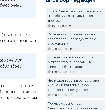
Выбор Редакции
 было очень
Кого в Севастополе готовы взять
на работу для защиты города от
дронов
15:13
0
3916
Украинские дроны заставили
 Севастополе и
севастопольцев задуматься о
ощенко» рассказал
страховании
20:01
10
4468
Зооконфликт в Севастополе
же кончился.
может оставить бездомных
ходил вдоль
животных без помощи
17:02
6
3333
Что может измениться в лагере
«Чайка» и батилиманском
олезнью», которая
«профессорском уголке»
обережье в поисках
20:00
5
3713
азывали сердоликом
Почему у абонентов
Севастополя мобильная связь