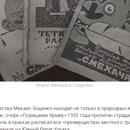
Книги Михаила Зощенко.
ества Михаил Зощенко находил не только в природных яв
ак, очерк «Порицание Крыму» 1935 года пропитан страд
тель в красках расписал все «преимущества» местного т
ричках на Южный берег Крыма.