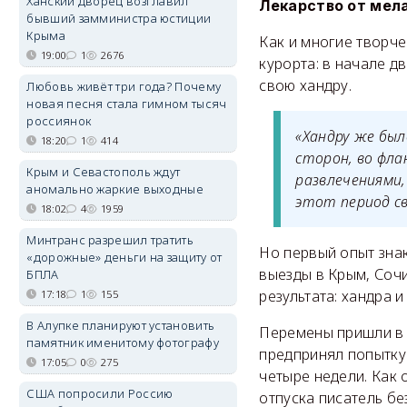
Ханский дворец возглавил
Лекарство от мел
бывший замминистра юстиции
Крыма
Как и многие творч
19:00
1
2676
курорта: в начале д
свою хандру.
Любовь живёт три года? Почему
новая песня стала гимном тысяч
россиянок
«Хандру же был
18:20
1
414
сторон, во фла
Крым и Севастополь ждут
развлечениями
аномально жаркие выходные
этот период св
18:02
4
1959
Минтранс разрешил тратить
Но первый опыт зна
«дорожные» деньги на защиту от
выезды в Крым, Соч
БПЛА
результата: хандра 
17:18
1
155
В Алупке планируют установить
Перемены пришли в 
памятник именитому фотографу
предпринял попытку 
17:05
0
275
четыре недели. Как 
США попросили Россию
отпуска писатель бе