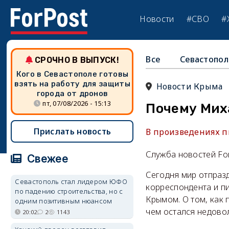
Новости
#СВО
#
Все
Севастопол
СРОЧНО В ВЫПУСК!
Кого в Севастополе готовы
взять на работу для защиты
Новости Крыма
города от дронов
пт, 07/08/2026 - 15:13
Почему Мих
Прислать новость
В произведениях п
Служба новостей Fo
Свежее
Сегодня мир отпразд
Севастополь стал лидером ЮФО
корреспондента и п
по падению строительства, но с
Крымом. О том, как 
одним позитивным нюансом
чем остался недовол
20:02
2
1143