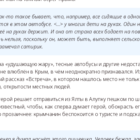
как-то такое бывает, что, например, все сидящие в одн
ся в этом автобусе. <…> у многих дети на руках. Один 
 её на руках держит. И она от страха всех бодает на по
ь нельзя, поскольку он, может быть, выполняет сельск
 замечал сатирик.
на «удушающую жару», тесные автобусы и другие недост
не влюблён в Крым, в чём неоднократно признавался. Из
й рассказ «Встреча», в котором нашлось место не толь
, открытости местных людей.
ерой решает отправиться из Ялты в Алупку пешком по шо
известный, чтобы, как сперва думает герой, обокрасть ег
 прозаичнее: крымчанин беспокоится о туристе и подск
вечер я думал насчёт этого пищевика. Человек бежал, за