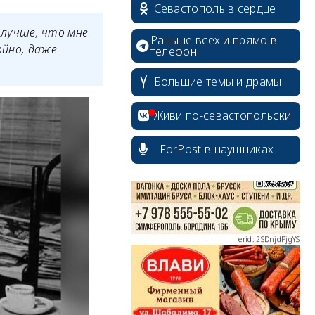
Севастополь в сердце
е лучше, что мне
Раньше всех и прямо в
ойно, даже
телефон
Большие темы и драмы
erid: 2SDnjcrDNw6
Живи по-севастопольски
ForPost в наушниках
erid: 2SDnjdPjgYS
erid: 2SDnjdvhGXG