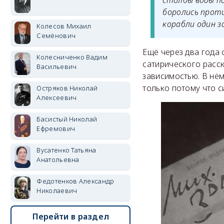
столбы воды по
боролись проти
корабли один з
Колесов Михаил
Семёнович
Ещё через два года 
Колесниченко Вадим
сатирического расс
Васильевич
зависимостью. В нё
только потому что с
Остряков Николай
Алексеевич
Басистый Николай
Ефремович
Вусатенко Татьяна
Анатольевна
Федотенков Александр
Николаевич
Перейти в раздел