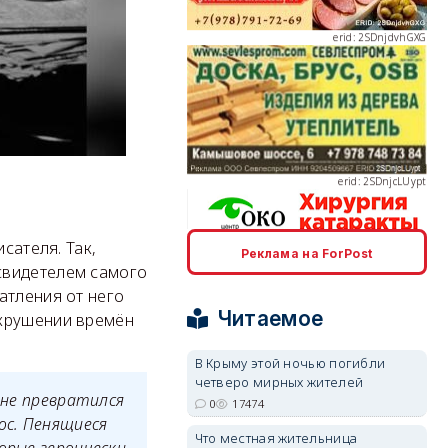
erid: 2SDnjcLUypt
сателя. Так,
Реклама на ForPost
erid: 2SDnjcrDNw6
свидетелем самого
атления от него
Читаемое
екрушении времён
В Крыму этой ночью погибли
четверо мирных жителей
 не превратился
erid: 2SDnjdPjgYS
0
17474
ос. Пенящиеся
Что местная жительница