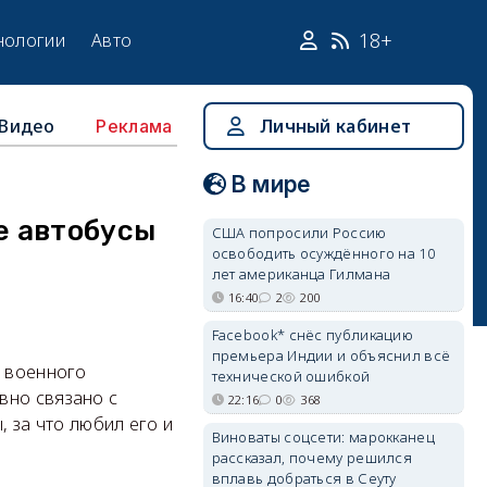
18+
нологии
Авто
Видео
Личный кабинет
Реклама
В мире
е автобусы
США попросили Россию
освободить осуждённого на 10
лет американца Гилмана
16:40
2
200
Facebook* снёс публикацию
премьера Индии и объяснил всё
, военного
технической ошибкой
вно связано с
22:16
0
368
, за что любил его и
Виноваты соцсети: марокканец
рассказал, почему решился
вплавь добраться в Сеуту