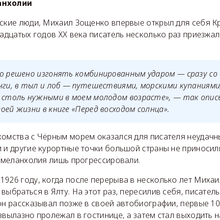
анхолии
еские люди, Михаил Зощенко впервые открыл для себя К
вадцатых годов XX века писатель несколько раз приезжал
о решено изгонять комбинированным ударом — сразу со 
нги, в тыл и лоб — путешествиями, морскими купаниям
, столь нужными в моем молодом возрасте», — так опи
оей жизни в книге «Перед восходом солнца».
комства с Чёрным морем оказался для писателя неудачн
и и другие курортные точки большой страны не приносил
и меланхолия лишь прогрессировали.
1926 году, когда после перерыва в несколько лет Миха
выбраться в Ялту. На этот раз, пересилив себя, писатель
он рассказывал позже в своей автобиографии, первые 1
звылазно пролежал в гостинице, а затем стал выходить н