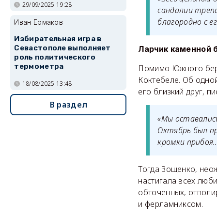
29/09/2025 19:28
сандалии трепа
благородно с е
Иван Ермаков
Избирательная игра в
Севастополе выполняет
Ларчик каменной 
роль политического
термометра
Помимо Южного бере
Коктебеле. Об одно
18/08/2025 13:48
его близкий друг, п
В раздел
«Мы оставались
Октябрь был пр
кромки прибоя…
Тогда Зощенко, нео
настигала всех люб
обточенных, отполи
и ферламниксом.