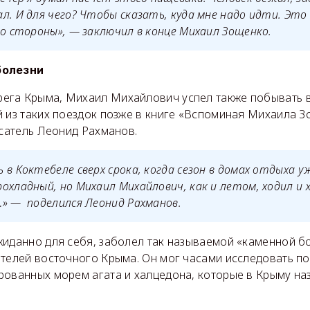
л. И для чего? Чтобы сказать, куда мне надо идти. Это
го стороны», — заключил в конце Михаил Зощенко.
болезни
га Крыма, Михаил Михайлович успел также побывать в
й из таких поездок позже в книге «Вспоминая Михаила З
исатель Леонид Рахманов.
 в Коктебеле сверх срока, когда сезон в домах отдыха у
охладный, но Михаил Михайлович, как и летом, ходил и 
» — поделился Леонид Рахманов.
жиданно для себя, заболел так называемой «каменной б
ителей восточного Крыма. Он мог часами исследовать п
рованных морем агата и халцедона, которые в Крыму н