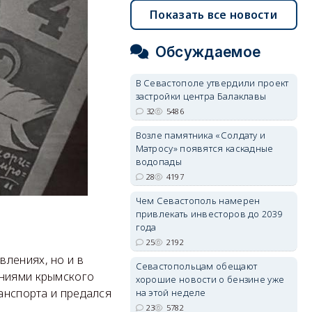
Показать все новости
Обсуждаемое
В Севастополе утвердили проект
застройки центра Балаклавы
32
5486
Возле памятника «Солдату и
Матросу» появятся каскадные
водопады
28
4197
Чем Севастополь намерен
привлекать инвесторов до 2039
года
25
2192
лениях, но и в
Севастопольцам обещают
аниями крымского
хорошие новости о бензине уже
ранспорта и предался
на этой неделе
23
5782