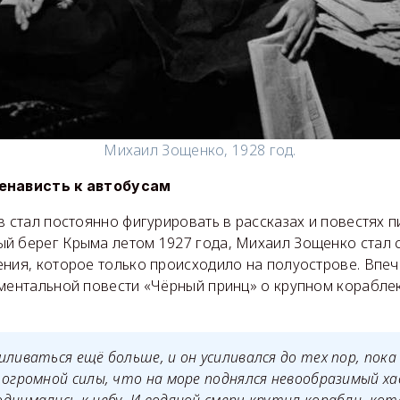
Михаил Зощенко, 1928 год.
ненависть к автобусам
в стал постоянно фигурировать в рассказах и повестях пи
й берег Крыма летом 1927 года, Михаил Зощенко стал 
ния, которое только происходило на полуострове. Впеч
ументальной повести «Чёрный принц» о крупном корабл
иливаться ещё больше, и он усиливался до тех пор, пока
 огромной силы, что на море поднялся невообразимый ха