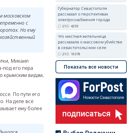
Губернатор Севастополя
рассказал о перспективах
ом московском
электроснабжения города
непременно с
21
4259
воротах. Но ему
Что местная жительница
охозяйственный
рассказала о массовом убийстве
в севастопольском селе
21
10378
атки, Михаил
Показать все новости
-под его пера
ко крымским видам,
ссе. По пути его
о. На деле всё
азывает ему более
дыхался,