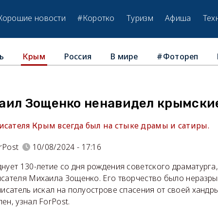
Хорошие новости
#Коротко
Туризм
Афиша
Тех
ь
Россия
В мире
#Фотореп
Крым
аил Зощенко ненавидел крымски
исателя Крым всегда был на стыке драмы и сатиры.
rPost
10/08/2024 - 17:16
нует 130-летие со дня рождения советского драматурга
исателя Михаила Зощенко. Его творчество было неразры
писатель искал на полуострове спасения от своей хандры
ен, узнал ForPost.