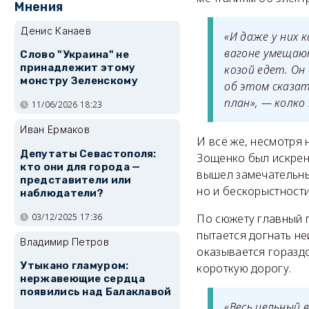
Мнения
Денис Канаев
«И даже у них 
вагоне умещают
Слово "Украина" не
принадлежит этому
козой едет. Он
монстру Зеленскому
об этом сказат
план», — колко
11/06/2026 18:23
Иван Ермаков
И всё же, несмотря 
Депутаты Севастополя:
Зощенко был искрен
кто они для города —
вышел замечательны
представители или
но и бескорыстности
наблюдатели?
03/12/2025 17:36
По сюжету главный г
пытается догнать не
Владимир Петров
оказывается гораздо
Утыкано гламуром:
короткую дорогу.
нержавеющие сердца
появились над Балаклавой
«Весь цельный 