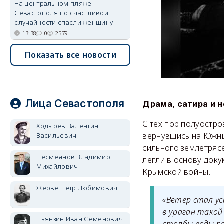
На центральном пляже
Севастополя по счастливой
случайности спасли женщину
13:38
0
2579
Показать все новости
Лица Севастополя
Драма, сатира и 
С тех пор полуостро
Ходырев Валентин
вернувшись на Южны
Васильевич
сильного землетрясе
Несмеянов Владимир
легли в основу док
Михайлович
Крымской войны.
Жерве Петр Любимович
«Ветер стал ус
в ураган такой
Пьянзин Иван Семёнович