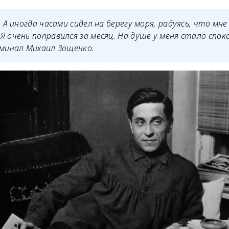
. А иногда часами сидел на берегу моря, радуясь, что мн
Я очень поправился за месяц. На душе у меня стало спок
оминал Михаил Зощенко.