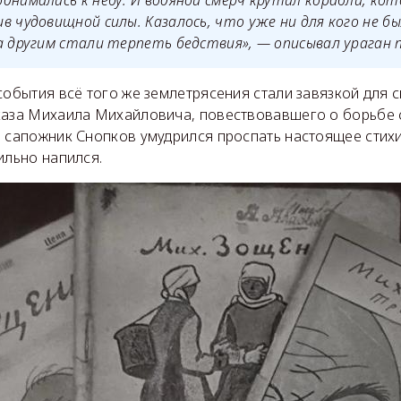
днимались к небу. И водяной смерч крутил корабли, кот
в чудовищной силы. Казалось, что уже ни для кого не бы
а другим стали терпеть бедствия», — описывал ураган 
события всё того же землетрясения стали завязкой для 
каза Михаила Михайловича, повествовавшего о борьбе 
м сапожник Снопков умудрился проспать настоящее стих
ильно напился.