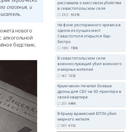
орые героически
рассказала о массовом убийстве
ло спасения, и
в севастопольском селе
писатель.
21
10378
На фоне ресторанного кризиса в
erid: 2SDnjdvhGXG
сюжета нового
одном из лучших мест
Севастополя открылся бар-
с алкогольной
бистро
ийное бедствие,
13
7308
В севастопольском селе
военнослужащий убил военного
и мирных жителей
4
7232
Крымчанин печатал боевые
дроны для СБУ на 3D-принтере в
своей квартире
2
6486
В Крыму вражеский БПЛА убил
мирного жителя
0
6152