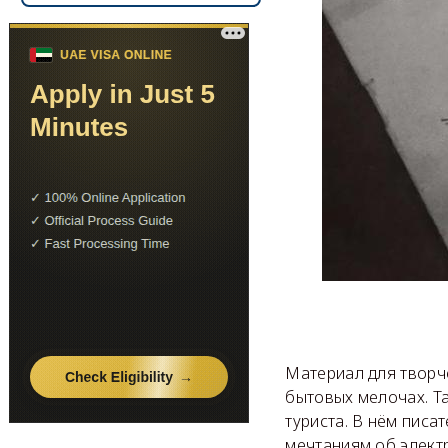
Материал для творч
бытовых мелочах. Т
туриста. В нём писа
мечтаниям об элект