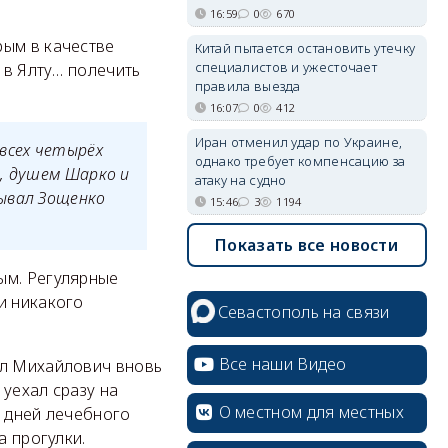
16:59
0
670
рым в качестве
Китай пытается остановить утечку
специалистов и ужесточает
 в Ялту… полечить
правила выезда
16:07
0
412
Иран отменил удар по Украине,
всех четырёх
однако требует компенсацию за
и, душем Шарко и
атаку на судно
сывал Зощенко
15:46
3
1194
Показать все новости
ым. Регулярные
и никакого
Севастополь на связи
Все наши Видео
ил Михайлович вновь
 уехал сразу на
О местном для местных
0 дней лечебного
а прогулки.