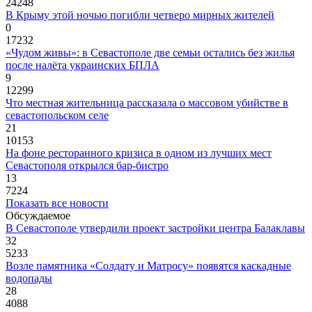
24248
В Крыму этой ночью погибли четверо мирных жителей
0
17232
«Чудом живы»: в Севастополе две семьи остались без жилья
после налёта украинских БПЛА
9
12299
Что местная жительница рассказала о массовом убийстве в
севастопольском селе
21
10153
На фоне ресторанного кризиса в одном из лучших мест
Севастополя открылся бар-бистро
13
7224
Показать все новости
Обсуждаемое
В Севастополе утвердили проект застройки центра Балаклавы
32
5233
Возле памятника «Солдату и Матросу» появятся каскадные
водопады
28
4088