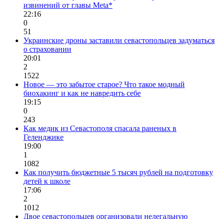
извинений от главы Meta*
22:16
0
51
Украинские дроны заставили севастопольцев задуматься
о страховании
20:01
2
1522
Новое — это забытое старое? Что такое модный
биохакинг и как не навредить себе
19:15
0
243
Как медик из Севастополя спасала раненых в
Геленджике
19:00
1
1082
Как получить бюджетные 5 тысяч рублей на подготовку
детей к школе
17:06
2
1012
Двое севастопольцев организовали нелегальную