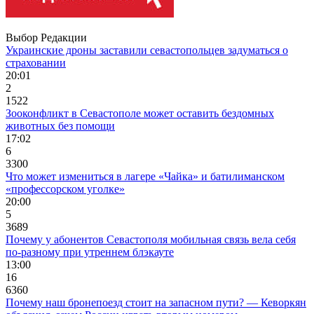
Выбор Редакции
Украинские дроны заставили севастопольцев задуматься о
страховании
20:01
2
1522
Зооконфликт в Севастополе может оставить бездомных
животных без помощи
17:02
6
3300
Что может измениться в лагере «Чайка» и батилиманском
«профессорском уголке»
20:00
5
3689
Почему у абонентов Севастополя мобильная связь вела себя
по-разному при утреннем блэкауте
13:00
16
6360
Почему наш бронепоезд стоит на запасном пути? — Кеворкян