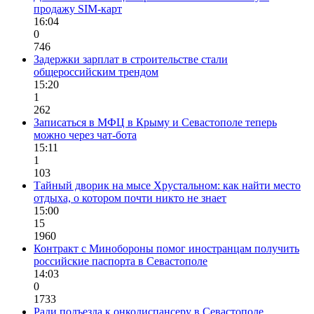
продажу SIM-карт
16:04
0
746
Задержки зарплат в строительстве стали
общероссийским трендом
15:20
1
262
Записаться в МФЦ в Крыму и Севастополе теперь
можно через чат-бота
15:11
1
103
Тайный дворик на мысе Хрустальном: как найти место
отдыха, о котором почти никто не знает
15:00
15
1960
Контракт с Минобороны помог иностранцам получить
российские паспорта в Севастополе
14:03
0
1733
Ради подъезда к онкодиспансеру в Севастополе