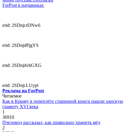
ForPost в наушниках
erid: 2SDnjcrDNw6
erid: 2SDnjdPjgYS
erid: 2SDnjdvhGXG
erid: 2SDnjcLUypt
Реклама на ForPost
Читаемое
Как в Крыму в переплёте старинной книги нашли ханскую
грамоту XVI века
1
36910
Пчеловод рассказал, как правильно хранить мёд
2