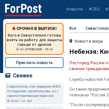
Новости
#СВО
#
Все
Севастопол
СРОЧНО В ВЫПУСК!
Кого в Севастополе готовы
взять на работу для защиты
Новости мира
города от дронов
пт, 07/08/2026 - 15:13
Небензя: Ки
Прислать новость
Постпред России пр
своими гражданами,
Свежее
Служба новостей Fo
Севастополь стал лидером ЮФО
Он также предложил 
по падению строительства, но с
телеканал "Россия 2
одним позитивным нюансом
20:02
2
424
"После госпереворо