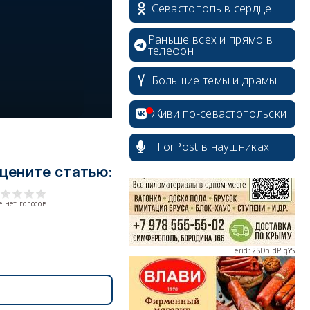
Севастополь в сердце
Раньше всех и прямо в
телефон
Большие темы и драмы
erid: 2SDnjcrDNw6
Живи по-севастопольски
ForPost в наушниках
цените статью:
erid: 2SDnjdPjgYS
 нет голосов
erid: 2SDnjdvhGXG