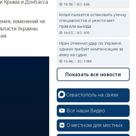
ли Крыма и Донбасса
16:59
0
666
Китай пытается остановить утечку
специалистов и ужесточает
ения, изменений не
правила выезда
 власти Украины
16:07
0
410
ия.
Иран отменил удар по Украине,
однако требует компенсацию за
атаку на судно
15:46
3
1184
Показать все новости
Севастополь на связи
Все наши Видео
О местном для местных