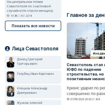
На центральном пляже
Севастополя по счастливой
случайности спасли женщину
Главное за ден
13:38
0
2214
Показать все новости
Лица Севастополя
недв
Донец Григорий
Григорьевич
Севастополь стал
ЮФО по падению
Голубец Иван Карпович
строительства, но
позитивным нюан
Кризис ударил по р
Клецков Александр
Дмитриевич
совершенно по-разн
07/08/2026 20:02
424
Жучков Алексей