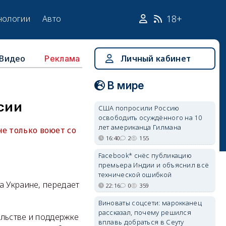
18+
нологии
Авто
Видео
Личный кабинет
Реклама
В мире
ссии
США попросили Россию
освободить осуждённого на 10
лет американца Гилмана
е только воюет со
16:40
2
155
Facebook* снёс публикацию
премьера Индии и объяснил всё
технической ошибкой
а Украине, передает
22:16
0
359
Виноваты соцсети: марокканец
рассказал, почему решился
ельстве и поддержке
вплавь добраться в Сеуту