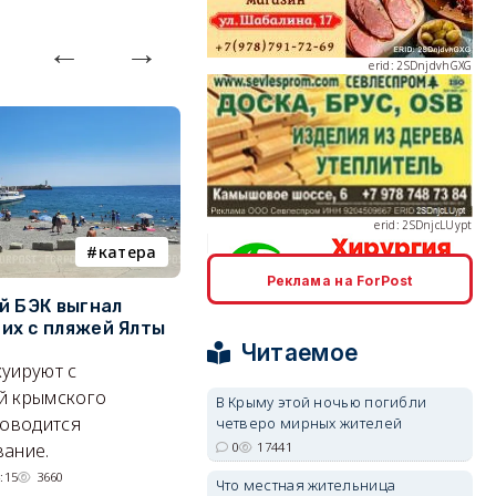
erid: 2SDnjcLUypt
катера
электроснабжение
Реклама на ForPost
й БЭК выгнал
Губернатор Севастополя
П
erid: 2SDnjcrDNw6
х с пляжей Ялты
рассказал о перспективах
к
Читаемое
электроснабжения города
п
уируют с
Энергетики, подчеркнул он,
П
й крымского
В Крыму этой ночью погибли
делают практически
и
роводится
четверо мирных жителей
невозможное.
ош
0
17441
ание.
erid: 2SDnjdPjgYS
07/08/2026 10:13
4007
:15
3660
Что местная жительница