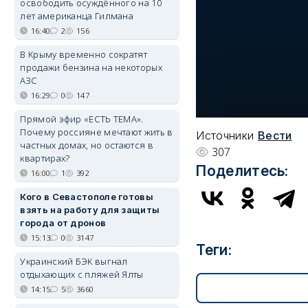
освободить осуждённого на 10
лет американца Гилмана
16:40
2
156
В Крыму временно сократят
продажи бензина на некоторых
АЗС
16:29
0
147
Прямой эфир «ЕСТЬ ТЕМА».
Почему россияне мечтают жить в
Источники
Вести
частных домах, но остаются в
307
квартирах?
Поделитесь:
16:00
1
392
Кого в Севастополе готовы
взять на работу для защиты
города от дронов
15:13
0
3147
Теги:
Украинский БЭК выгнал
отдыхающих с пляжей Ялты
14:15
5
3660