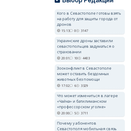
Выбор Редакции
Кого в Севастополе готовы взять
на работу для защиты города от
дронов
15:13
0
3147
Украинские дроны заставили
севастопольцев задуматься о
страховании
20:01
10
4403
Зооконфликт в Севастополе
может оставить бездомных
животных без помощи
17:02
6
3329
Что может измениться в лагере
«Чайка» и батилиманском
«профессорском уголке»
20:00
5
3711
Почему у абонентов
Севастополя мобильная связь