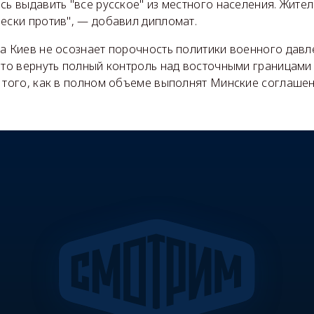
сь выдавить "все русское" из местного населения. Жите
ески против", — добавил дипломат.
а Киев не осознает порочность политики военного давл
что вернуть полный контроль над восточными границами
е того, как в полном объеме выполнят Минские соглашен