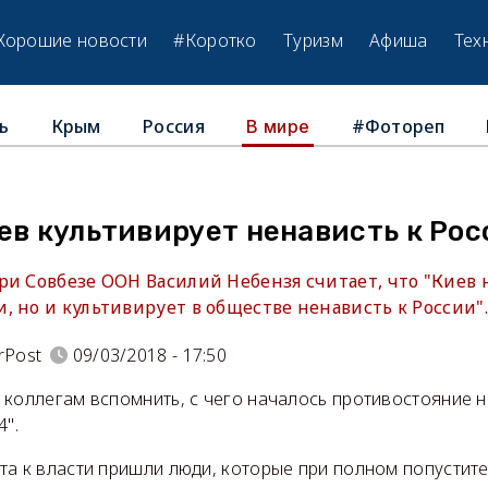
Хорошие новости
#Коротко
Туризм
Афиша
Тех
ь
Крым
Россия
#Фотореп
В мире
ев культивирует ненависть к Ро
и Совбезе ООН Василий Небензя считает, что "Киев н
 но и культивирует в обществе ненависть к России".
rPost
09/03/2018 - 17:50
коллегам вспомнить, с чего началось противостояние н
4".
та к власти пришли люди, которые при полном попустит