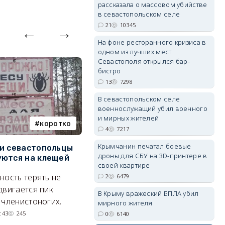
рассказала о массовом убийстве
в севастопольском селе
21
10345
На фоне ресторанного кризиса в
одном из лучших мест
Севастополя открылся бар-
erid: 2SDnjdvhGXG
бистро
13
7298
В севастопольском селе
военнослужащий убил военного
и мирных жителей
коротко
Балаклава
4
7217
Крымчанин печатал боевые
и севастопольцы
В Севастополе утвердили
Н
дроны для СБУ на 3D-принтере в
ются на клещей
проект застройки центра
С
своей квартире
Балаклавы
и
ность терять не
2
6479
Там появится туристический
М
двигается пик
В Крыму вражеский БПЛА убил
квартал с отелями и
н
 членистоногих.
мирного жителя
парковками.
:43
245
0
6140
05/08/2026 08:01
5458