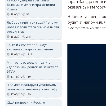
Ханский дворец возглавил
стран Запада пытали
бывший замминистра юстиции
оказались категорич
Крыма
19:00
1
551
Небензя уверен, пок
будет. И напомнил, 
Любовь живёт три года? Почему
новая песня стала гимном тысяч
смогут только посл
россиянок
18:20
1
248
Крым и Севастополь ждут
аномально жаркие выходные
18:02
4
1219
Минтранс разрешил тратить
«дорожные» деньги на защиту от
БПЛА
17:18
0
110
В Алупке планируют установить
памятник именитому фотографу
17:05
0
199
США попросили Россию