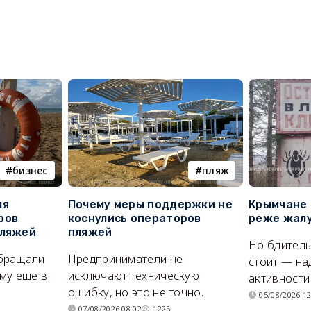
бизнес
пляж
ля
Почему меры поддержки не
Крымчане 
ров
коснулись операторов
реже жалу
пляжей
пляжей
Но бдитель
бращали
Предприниматели не
стоит — на
му еще в
исключают техническую
активности
ошибку, но это не точно.
05/08/2026 12
07/08/2026 08:02
1225