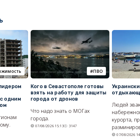
ь
ижимость
ПВО
 лидером
Кого в Севастополе готовы
Украински
взять на работу для защиты
отдыхающи
 с одним
города от дронов
Людей эвак
сом
Что надо знать о МОГах
набережно
егионам
города.
курорта, п
ому.
07/08/2026 15:13
3147
разминиров
07/08/2026 14