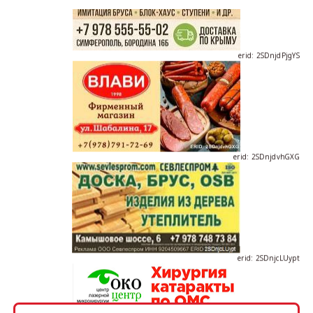
erid: 2SDnjdPjgYS
erid: 2SDnjdvhGXG
erid: 2SDnjcLUypt