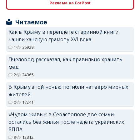
Реклама на ForPost
erid: 2SDnjcrDNw6
Читаемое
Как в Крыму в переплёте старинной книги
нашли ханскую грамоту XVI века
1
36929
erid: 2SDnjdPjgYS
Пчеловод рассказал, как правильно хранить
мёд
2
24365
В Крыму этой ночью погибли четверо мирных
жителей
erid: 2SDnjdvhGXG
0
17241
«Чудом живы»: в Севастополе две семьи
остались без жилья после налёта украинских
БПЛА
9
12312