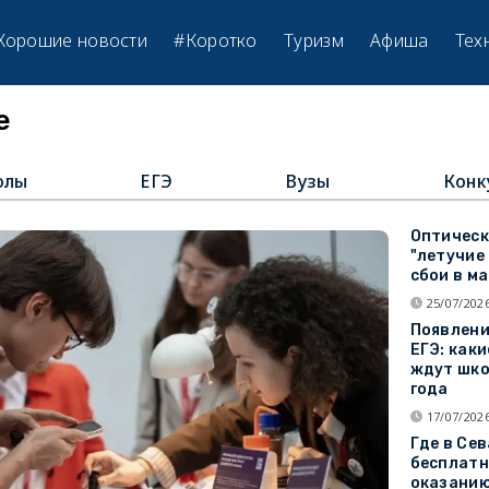
Хорошие новости
#Коротко
Туризм
Афиша
Тех
е
олы
ЕГЭ
Вузы
Конк
Оптическ
"летучие
сбои в м
25/07/2026
Появлени
ЕГЭ: как
ждут шко
года
17/07/2026
Где в Се
бесплатн
оказанию