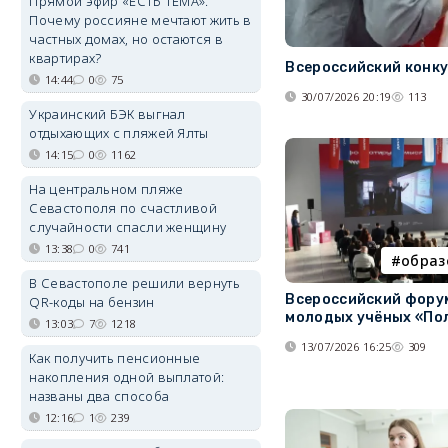
Прямой эфир «ЕСТЬ ТЕМА».
Почему россияне мечтают жить в
частных домах, но остаются в
квартирах?
Всероссийский конку
14:44
0
75
30/07/2026 20:19
113
Украинский БЭК выгнал
отдыхающих с пляжей Ялты
14:15
0
1162
На центральном пляже
Севастополя по счастливой
случайности спасли женщину
13:38
0
741
образ
В Севастополе решили вернуть
Всероссийский фору
QR-коды на бензин
молодых учёных «По
13:03
7
1218
13/07/2026 16:25
309
Как получить пенсионные
накопления одной выплатой:
названы два способа
12:16
1
239