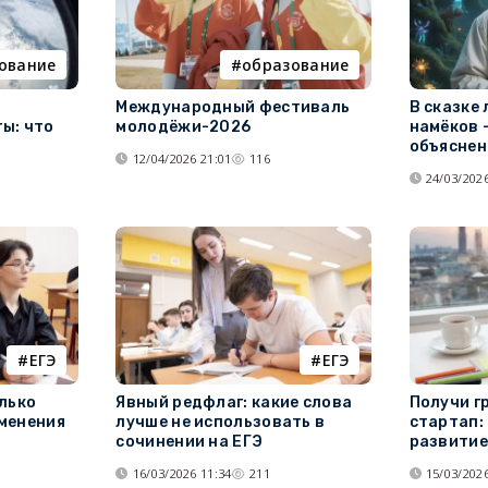
ование
образование
Международный фестиваль
В сказке
ы: что
молодёжи-2026
намёков 
объяснен
12/04/2026 21:01
116
24/03/2026
ЕГЭ
ЕГЭ
лько
Явный редфлаг: какие слова
Получи г
менения
лучше не использовать в
стартап:
сочинении на ЕГЭ
развитие
16/03/2026 11:34
211
15/03/2026