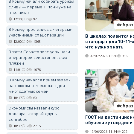
В Крыму начали собирать урожай
сливы — первые 11 тонн уже на
прилавках
12:10
0
92
образ
В Крыму простились с четырьмя
участниками спецоперации
В школах появится 
12:00
0
1368
стандарт для 10-11-х
что нужно знать
Власти Севастополя услышали
07/07/2026 15:26
986
операторов севастопольских
пляжей
11:01
0
1676
В Крыму начался приём заявок
на «школьные» выплаты для
многодетных семей
10:17
0
60
образ
Экономисты назвали курс
доллара, который ждут в
ГОСТ на дистанцион
сентябре
обучение утвердили 
10:17
2
2715
19/06/2026 11:54
202