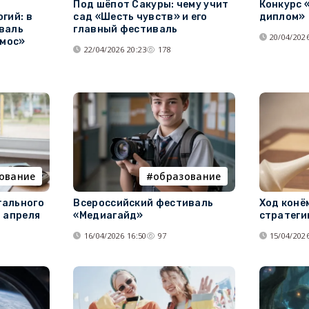
Под шёпот Сакуры: чему учит
Конкурс 
гий: в
сад «Шесть чувств» и его
диплом»
валь
главный фестиваль
20/04/2026
смос»
22/04/2026 20:23
178
ование
образование
тального
Всероссийский фестиваль
Ход конё
 апреля
«Медиагайд»
стратеги
16/04/2026 16:50
97
15/04/2026