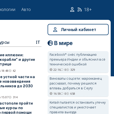
18+
нологии
Авто
Личный кабинет
урсы
IT
В мире
Facebook* снёс публикацию
ие иллюзии:
премьера Индии и объяснил всё
 корабли" и другие
технической ошибкой
атрице
22:16
0
329
 18:48
42
е устной части на
Виноваты соцсети: марокканец
ие нововведения
рассказал, почему решился
льников до 2030
вплавь добраться в Сеуту
16:59
0
658
 15:07
314
Китай пытается остановить утечку
вастополе пройти
специалистов и ужесточает
ые курсы по
правила выезда
 первой помощи