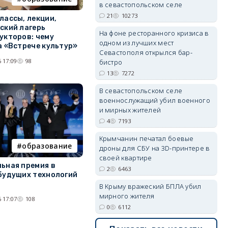
в севастопольском селе
21
10273
erid: 2SDnjdPjgYS
лассы, лекции,
ский лагерь
На фоне ресторанного кризиса в
укторов: чему
одном из лучших мест
а «Встрече культур»
Севастополя открылся бар-
 17:09
98
бистро
13
7272
В севастопольском селе
erid: 2SDnjdvhGXG
военнослужащий убил военного
и мирных жителей
4
7193
Крымчанин печатал боевые
образование
дроны для СБУ на 3D-принтере в
своей квартире
ьная премия в
2
6463
будущих технологий
В Крыму вражеский БПЛА убил
мирного жителя
 17:07
108
0
6112