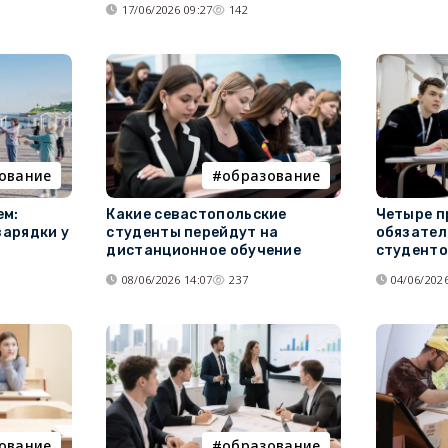
17/06/2026 09:27
142
ование
образование
ем:
Какие севастопольские
Четыре п
зарядки у
студенты перейдут на
обязател
дистанционное обучение
студент
08/06/2026 14:07
237
04/06/2026
ование
образование