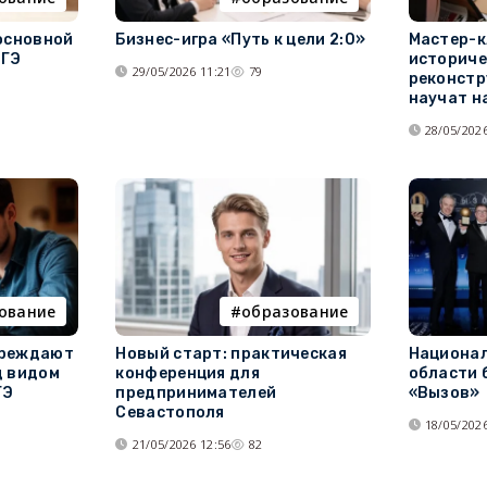
основной
Бизнес-игра «Путь к цели 2:0»
Мастер-к
ОГЭ
историче
29/05/2026 11:21
79
реконстр
научат н
28/05/2026
ование
образование
преждают
Новый старт: практическая
Национал
д видом
конференция для
области 
ГЭ
предпринимателей
«Вызов»
Севастополя
18/05/2026
21/05/2026 12:56
82