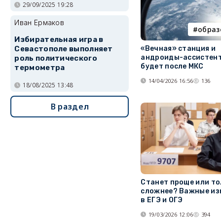
29/09/2025 19:28
Иван Ермаков
образ
Избирательная игра в
«Вечная» станция и
Севастополе выполняет
андроиды-ассистент
роль политического
будет после МКС
термометра
14/04/2026 16:56
136
18/08/2025 13:48
В раздел
Станет проще или то
сложнее? Важные из
в ЕГЭ и ОГЭ
19/03/2026 12:06
394