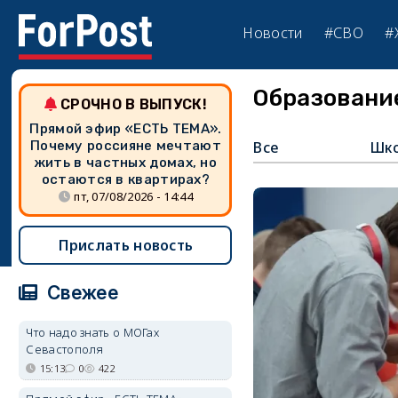
Новости
#СВО
#
Образовани
СРОЧНО В ВЫПУСК!
Прямой эфир «ЕСТЬ ТЕМА».
Почему россияне мечтают
Все
Шк
жить в частных домах, но
остаются в квартирах?
пт, 07/08/2026 - 14:44
Прислать новость
Свежее
Что надо знать о МОГах
Севастополя
15:13
0
422