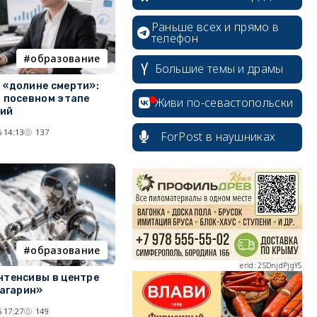
Раньше всех и прямо в
телефон
образование
Большие темы и драмы
 «долине смерти»:
в посевном этапе
Живи по-севастопольски
ций
 14:13
137
ForPost в наушниках
erid: 2SDnjcrDNw6
образование
erid: 2SDnjdPjgYS
нтенсивы в центре
Гагарин»
 17:27
149