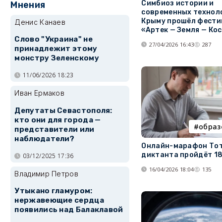
Симбиоз истории и
Мнения
современных техноло
Крыму прошёл фести
Денис Канаев
«Артек — Земля — Ко
Слово "Украина" не
27/04/2026 16:43
287
принадлежит этому
монстру Зеленскому
11/06/2026 18:23
Иван Ермаков
Депутаты Севастополя:
кто они для города —
образ
представители или
наблюдатели?
Онлайн-марафон То
диктанта пройдёт 18
03/12/2025 17:36
16/04/2026 18:04
135
Владимир Петров
Утыкано гламуром:
нержавеющие сердца
появились над Балаклавой