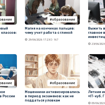
ование
образование
новый
Магия на кончиках пальцев:
Выжить в
 классов:
чему учит работа с глиной
главное 
инвести
29/06/2026 17:23
167
23/06/2026
ование
образование
ное
Мошенники активизировались
Летние и
в России
в период экзаменов: как не
«IT-куб. 
поддаться уловкам
09/06/2026