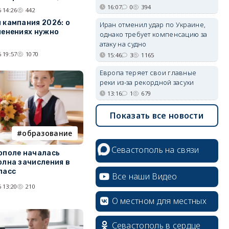
16:07
0
394
 14:26
442
 кампания 2026: о
Иран отменил удар по Украине,
менениях нужно
однако требует компенсацию за
атаку на судно
 19:57
1070
15:46
3
1165
Европа теряет свои главные
реки из-за рекордной засухи
13:16
1
679
Показать все новости
образование
Севастополь на связи
ополе началась
олна зачисления в
ласс
Все наши Видео
 13:20
210
О местном для местных
Севастополь в сердце