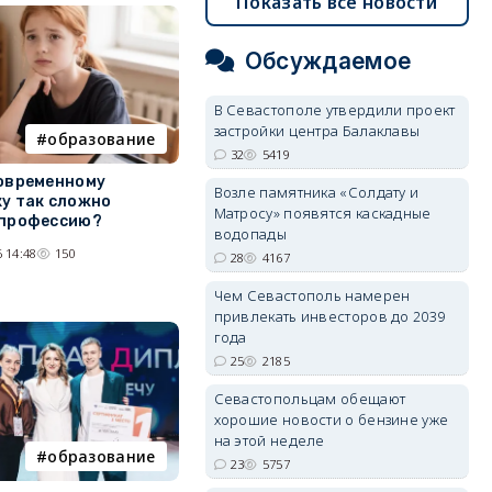
Показать все новости
Обсуждаемое
В Севастополе утвердили проект
застройки центра Балаклавы
образование
32
5419
овременному
Возле памятника «Солдату и
у так сложно
Матросу» появятся каскадные
 профессию?
водопады
 14:48
150
28
4167
Чем Севастополь намерен
привлекать инвесторов до 2039
года
25
2185
Севастопольцам обещают
хорошие новости о бензине уже
на этой неделе
образование
23
5757