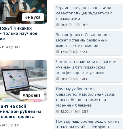
Украинские дроны заставили
севастопольцев задуматься о
наука
страховании
20:01
10
4094
 ложь? Никаких
— только научное
Зооконфликт в Севастополе
ие
может оставить бездомных
животных без помощи
 11:43
197
17:02
6
3323
Что может измениться в лагере
«Чайка» и батилиманском
«профессорском уголке»
20:00
5
3703
Почему у абонентов
Севастополя мобильная связь
проект
вела себя по-разному при
утреннем блэкауте
рант на свой
 миллион рублей на
13:00
16
6381
 своего проекта
Почему наш бронепоезд стоит на
 20:10
131
запасном пути? — Кеворкян