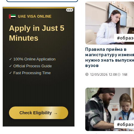
образ
Правила приёма в
магистратуру измен
нужно знать выпуск
вузов
12/05/2026 12:08
168
образ