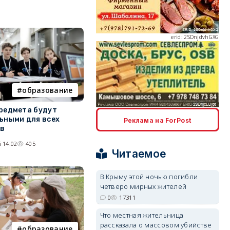
erid: 2SDnjdvhGXG
образование
erid: 2SDnjcLUypt
редмета будут
ьными для всех
Реклама на ForPost
ов
 14:02
405
Читаемое
erid: 2SDnjcrDNw6
В Крыму этой ночью погибли
четверо мирных жителей
0
17311
Что местная жительница
рассказала о массовом убийстве
образование