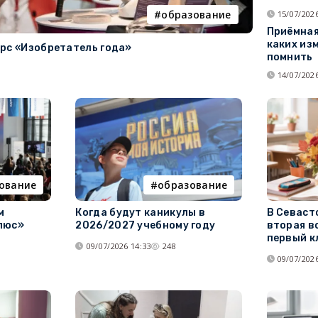
образование
15/07/2026
Приёмная
каких из
рс «Изобретатель года»
помнить
14/07/2026
ование
образование
м
Когда будут каникулы в
В Севаст
люс»
2026/2027 учебному году
вторая в
первый к
09/07/2026 14:33
248
09/07/2026