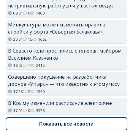
нетривиальную работу для ушастых медуз
08:01
0
1400
Минкультуры может изменить правила
стройки у форта «Северная Балаклава»
20:01
15
1662
В Севастополе простились с генерал-майором
Василием Казаченко
18:02
1
2416
Совершено покушение на разработчика
дронов «Упырь» — что известно к этому часу
17:18
2
1540
В Крыму изменили расписание электричек
17:02
0
3573
Показать все новости