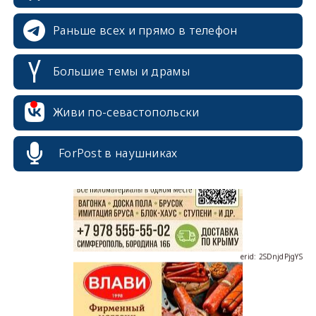
Раньше всех и прямо в телефон
Большие темы и драмы
Живи по-севастопольски
erid: 2SDnjcrDNw6
ForPost в наушниках
erid: 2SDnjdPjgYS