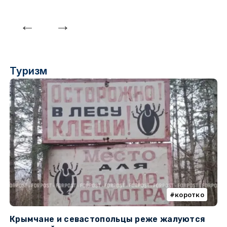
Туризм
коротко
Крымчане и севастопольцы реже жалуются
В