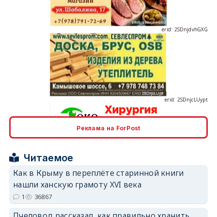
erid: 2SDnjdvhGXG
erid: 2SDnjcLUypt
Реклама на ForPost
erid: 2SDnjcrDNw6
Читаемое
Как в Крыму в переплёте старинной книги
нашли ханскую грамоту XVI века
1
36867
erid: 2SDnjdPjgYS
Пчеловод рассказал, как правильно хранить