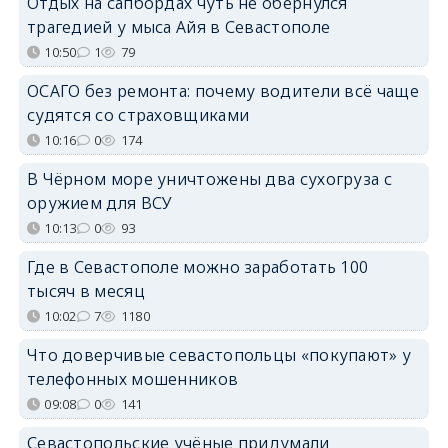
Отдых на сапбордах чуть не обернулся
трагедией у мыса Айя в Севастополе
10:50
1
79
ОСАГО без ремонта: почему водители всё чаще
судятся со страховщиками
10:16
0
174
В Чёрном море уничтожены два сухогруза с
оружием для ВСУ
10:13
0
93
Где в Севастополе можно заработать 100
тысяч в месяц
10:02
7
1180
Что доверчивые севастопольцы «покупают» у
телефонных мошенников
09:08
0
141
Севастопольские учёные придумали