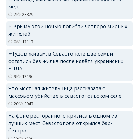
мёд
2
23829
В Крыму этой ночью погибли четверо мирных
жителей
0
17117
erid: 2SDnjdvhGXG
«Чудом живы»: в Севастополе две семьи
остались без жилья после налёта украинских
БПЛА
9
12196
Что местная жительница рассказала о
массовом убийстве в севастопольском селе
20
9947
На фоне ресторанного кризиса в одном из
лучших мест Севастополя открылся бар-
бистро
13
7156