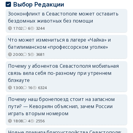
Выбор Редакции
Зооконфликт в Севастополе может оставить
бездомных животных без помощи
17:02
6
3244
Что может измениться в лагере «Чайка» и
батилиманском «профессорском уголке»
20:00
5
3681
Почему у абонентов Севастополя мобильная
связь вела себя по-разному при утреннем
блэкауте
13:00
16
6324
Почему наш бронепоезд стоит на запасном
пути? — Кеворкян объяснил, зачем России
играть вторым номером
18:08
4
2556
Новые правила благоустройства Севастополя: