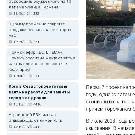
освободить осуждённого на 10
лет американца Гилмана
16:40
2
232
В Крыму временно сократят
продажи бензина на некоторых
АЗС
16:29
0
221
Прямой эфир «ЕСТЬ ТЕМА».
Почему россияне мечтают жить в
частных домах, но остаются в
квартирах?
16:00
1
511
Кого в Севастополе готовы
Первый проект капр
взять на работу для защиты
году, однако затем 
города от дронов
возникли из-за неп
15:13
0
4416
причем горожанам 
Украинский БЭК выгнал
отдыхающих с пляжей Ялты
В июле 2023 года во
14:15
5
4411
изыскания. В начале