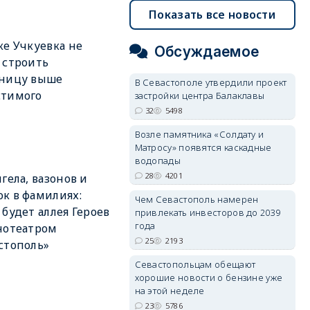
Показать все новости
ке Учкуевка не
Обсуждаемое
 строить
иницу выше
В Севастополе утвердили проект
стимого
застройки центра Балаклавы
32
5498
Возле памятника «Солдату и
Матросу» появятся каскадные
водопады
28
4201
нгела, вазонов и
к в фамилиях:
Чем Севастополь намерен
 будет аллея Героев
привлекать инвесторов до 2039
года
нотеатром
25
2193
стополь»
Севастопольцам обещают
хорошие новости о бензине уже
на этой неделе
23
5786