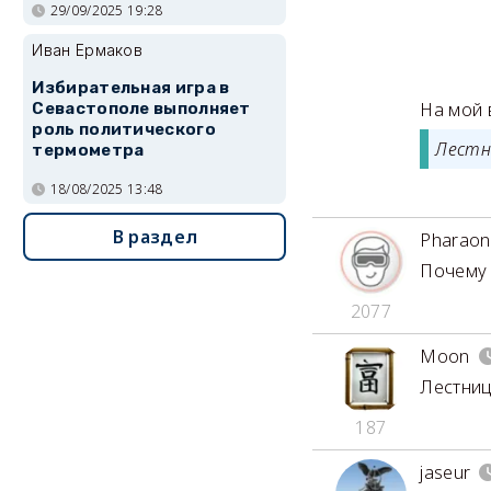
29/09/2025 19:28
Иван Ермаков
Избирательная игра в
На мой 
Севастополе выполняет
роль политического
Лестни
термометра
18/08/2025 13:48
В раздел
Pharaon
Почему л
2077
Moon
Лестниц
187
jaseur