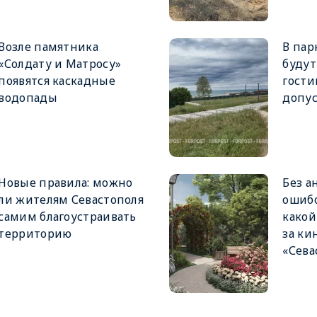
Возле памятника
В пар
«Солдату и Матросу»
будут
появятся каскадные
гост
водопады
допу
Новые правила: можно
Без а
ли жителям Севастополя
ошибо
самим благоустраивать
какой
территорию
за ки
«Сева