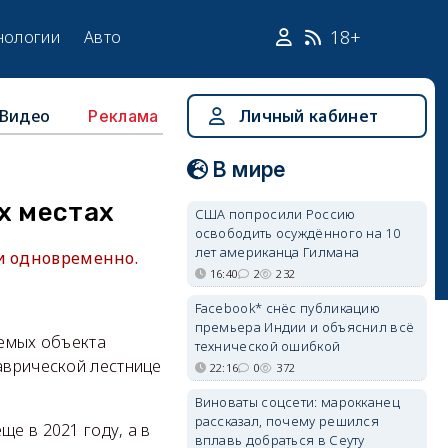
18+
нологии
Авто
Видео
Личный кабинет
Реклама
В мире
х местах
США попросили Россию
освободить осуждённого на 10
лет американца Гилмана
ки одновременно.
16:40
2
232
Facebook* снёс публикацию
премьера Индии и объяснил всё
уемых объекта
технической ошибкой
Таврической лестнице
22:16
0
372
Виноваты соцсети: марокканец
рассказал, почему решился
ще в 2021 году, а в
вплавь добраться в Сеуту