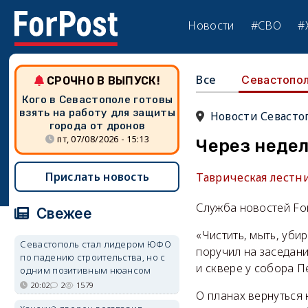
Новости
#СВО
#
Все
Севастопо
СРОЧНО В ВЫПУСК!
Кого в Севастополе готовы
взять на работу для защиты
Новости Севасто
города от дронов
пт, 07/08/2026 - 15:13
Через неде
Прислать новость
Таврическая лестн
Служба новостей Fo
Свежее
«Чистить, мыть, уби
Севастополь стал лидером ЮФО
поручил на заседани
по падению строительства, но с
и сквере у собора П
одним позитивным нюансом
20:02
2
1579
О планах вернуться