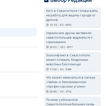
Выбор Редакции
Кого в Севастополе готовы взять
на работу для защиты города от
дронов
15:13
0
4416
Украинские дроны заставили
севастопольцев задуматься о
страховании
20:01
10
4517
Зооконфликт в Севастополе
может оставить бездомных
животных без помощи
17:02
6
3344
Что может измениться в лагере
«Чайка» и батилиманском
«профессорском уголке»
20:00
5
3716
Почему у абонентов
Севастополя мобильная связь