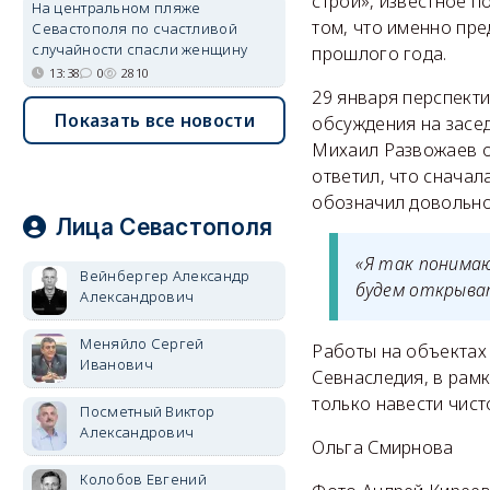
строй», известное п
На центральном пляже
том, что именно пр
Севастополя по счастливой
случайности спасли женщину
прошлого года.
13:38
0
2810
29 января перспекти
Показать все новости
обсуждения на засе
Михаил Развожаев об
ответил, что сначал
обозначил довольно
Лица Севастополя
«Я так понимаю
Вейнбергер Александр
будем открыват
Александрович
Меняйло Сергей
Работы на объектах
Иванович
Севнаследия, в рамк
только навести чист
Посметный Виктор
Александрович
Ольга Смирнова
Колобов Евгений