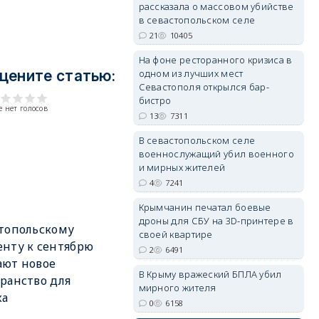
рассказала о массовом убийстве
в севастопольском селе
21
10405
На фоне ресторанного кризиса в
одном из лучших мест
цените статью:
erid: 2SDnjdvhGXG
Севастополя открылся бар-
бистро
 нет голосов
13
7311
В севастопольском селе
военнослужащий убил военного
и мирных жителей
4
7241
Крымчанин печатал боевые
дроны для СБУ на 3D-принтере в
топольскому
своей квартире
нту к сентябрю
2
6491
ают новое
В Крыму вражеский БПЛА убил
ранство для
мирного жителя
ха
0
6158