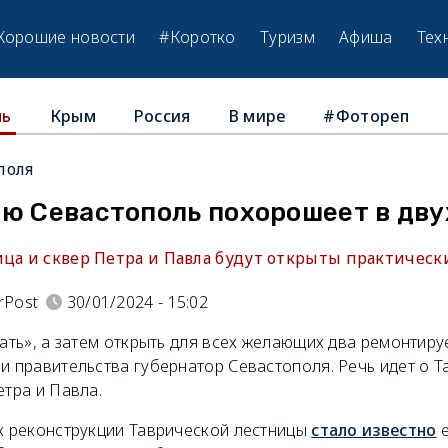
Хорошие новости
#Коротко
Туризм
Афиша
Тех
Крым
Россия
В мире
#Фотореп
ль
поля
лю Севастополь похорошеет в дву
ица и сквер Петра и Павла будут открыты практичес
rPost
30/01/2024 - 15:02
рать», а затем открыть для всех желающих два ремонтир
и правительства губернатор Севастополя. Речь идет о 
етра и Павла.
 к реконструкции Таврической лестницы
стало известно
е