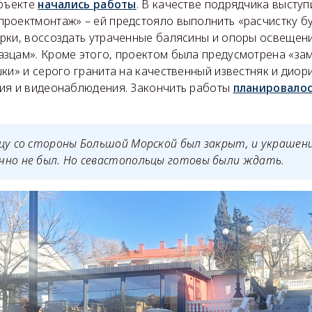
объекте
начались работы
. В качестве подрядчика высту
роектмонтаж» – ей предстояло выполнить «расчистку бу
рки, воссоздать утраченные балясины и опоры освещен
зцам». Кроме этого, проектом была предусмотрена «за
ки» и серого гранита на качественный известняк и диор
ия и видеонаблюдения. Закончить работы
планировало
цу со стороны Большой Морской был закрыт, и украшен
чно не был. Но севастопольцы готовы были ждать.