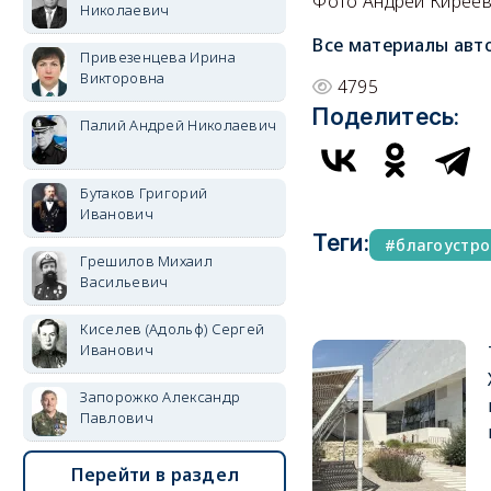
Фото Андрей Киреева
Николаевич
Все материалы авт
Привезенцева Ирина
Викторовна
4795
Поделитесь:
Палий Андрей Николаевич
Бутаков Григорий
Иванович
Теги:
благоустро
Грешилов Михаил
Васильевич
Киселев (Адольф) Сергей
Иванович
Запорожко Александр
Павлович
Перейти в раздел