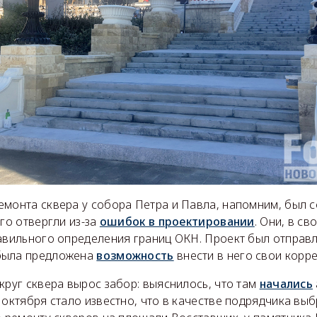
емонта сквера у собора Петра и Павла, напомним, был с
его отвергли из-за
ошибок в проектировании
. Они, в св
равильного определения границ ОКН. Проект был отправл
была предложена
возможность
внести в него свои корре
круг сквера вырос забор: выяснилось, что там
начались
 октября стало известно, что в качестве подрядчика вы