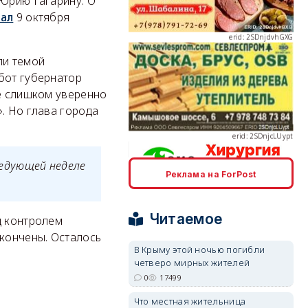
 Юрию Гагарину. О
зал
9 октября
ли темой
бот губернатор
erid: 2SDnjcLUypt
не слишком уверенно
. Но глава города
следующей неделе
Реклама на ForPost
erid: 2SDnjcrDNw6
Читаемое
д контролем
акончены. Осталось
В Крыму этой ночью погибли
четверо мирных жителей
0
17499
erid: 2SDnjdPjgYS
Что местная жительница