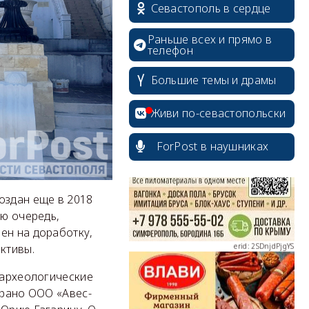
Севастополь в сердце
Раньше всех и прямо в
телефон
Большие темы и драмы
erid: 2SDnjcrDNw6
Живи по-севастопольски
ForPost в наушниках
оздан еще в 2018
erid: 2SDnjdPjgYS
ою очередь,
ен на доработку,
ктивы.
археологические
брано ООО «Авес-
erid: 2SDnjdvhGXG