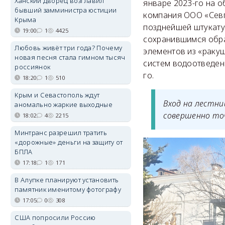
Ханский дворец возглавил
январе 2023-го на 
бывший замминистра юстиции
компания ООО «Севп
Крыма
позднейшей штукату
19:00
1
4425
сохранившимся обра
Любовь живёт три года? Почему
элементов из «ракуш
новая песня стала гимном тысяч
систем водоотведен
россиянок
го.
18:20
1
510
Крым и Севастополь ждут
Вход на лестни
аномально жаркие выходные
совершенно то
18:02
4
2215
Минтранс разрешил тратить
«дорожные» деньги на защиту от
БПЛА
17:18
1
171
В Алупке планируют установить
памятник именитому фотографу
17:05
0
308
США попросили Россию