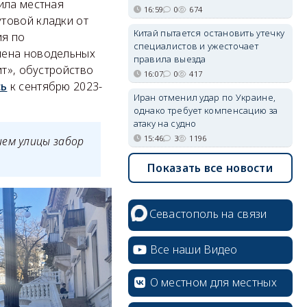
пила местная
16:59
0
674
товой кладки от
Китай пытается остановить утечку
ия по
специалистов и ужесточает
мена новодельных
правила выезда
ит», обустройство
16:07
0
417
сь
к сентябрю 2023-
Иран отменил удар по Украине,
однако требует компенсацию за
атаку на судно
15:46
3
1196
ием улицы забор
Показать все новости
Севастополь на связи
Все наши Видео
О местном для местных