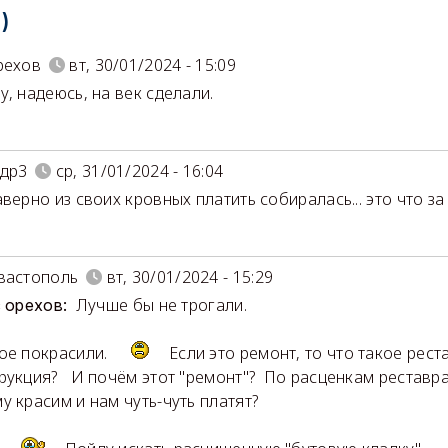
)
рехов
вт, 30/01/2024 - 15:09
у, надеюсь, на век сделали.
др3
ср, 31/01/2024 - 16:04
аверно из своих кровных платить собиралась... это что з
вастополь
вт, 30/01/2024 - 15:29
Лучше бы не трогали.
с орехов:
лое покрасили.
Если это ремонт, то что такое рест
рукция? И почём этот "ремонт"? По расценкам реставра
у красим и нам чуть-чуть платят?