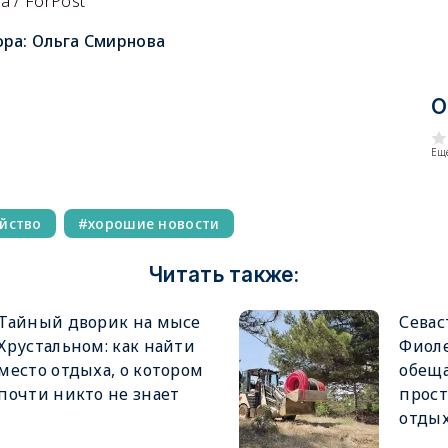
 / ForPost
ора:
Ольга Смирнова
О
Еще
йство
хорошие новости
Читать также:
Тайный дворик на мысе
Севас
Хрустальном: как найти
Фиоле
место отдыха, о котором
обещ
почти никто не знает
прост
отды