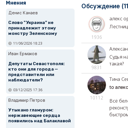
Мнения
Обсуждение (11
Денис Канаев
алекс о
Слово "Украина" не
Лестниц
принадлежит этому
монстру Зеленскому
1936
11/06/2026 18:23
Алексан
Иван Ермаков
Судья н
такая?
Депутаты Севастополя:
9831
кто они для города —
представители или
Тина Се
наблюдатели?
to алек
03/12/2025 17:36
10112
Владимир Петров
Всё бе
реконст
Утыкано гламуром:
быстром
нержавеющие сердца
появились над Балаклавой