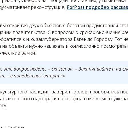
о ремонту скверов на площади Восставших, у памятника
едусматривает реконструкция,
ForPost подробно расска
вы открытия двух объектов с богатой предысторией ста
дании правительства. С вопросом о сроках окончания ра
ратился к и. о. замгубернатора Евгению Горлову. Тот 
а на объекты нужно «выехать и комиссионно посмотреть»
 жесткие рамки.
, это вопрос недели, – сказал он. – Заканчивайте и на 
ь – в понедельник-вторник».
 культурного наследия, заверил Горлов, проводились по
ах авторского надзора, и на сегодняшний момент уже з
оту.