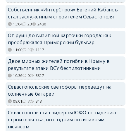
Собственник «ИнтерСтроя» Евгений Кабанов
стал заслуженным строителем Севастополя
13:04
23
2430
От руин до визитной карточки города: как
преображался Приморский бульвар
11:00
1
1117
Двое мирных жителей погибли в Крыму в
результате атаки ВСУ беспилотниками
10:36
0
3827
Севастопольские светофоры переведут на
солнечные батареи
09:01
7
848
Севастополь стал лидером ЮФО по падению
строительства, но с одним позитивным
нюансом