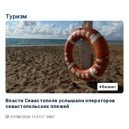
Туризм
бизнес
Власти Севастополя услышали операторов
П
севастопольских пляжей
о
07/08/2026 11:01
3667