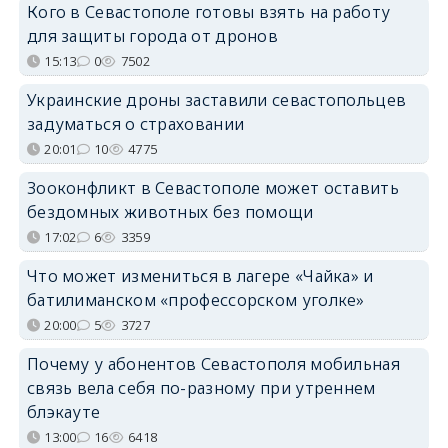
Кого в Севастополе готовы взять на работу
для защиты города от дронов
15:13
0
7502
Украинские дроны заставили севастопольцев
задуматься о страховании
20:01
10
4775
Зооконфликт в Севастополе может оставить
бездомных животных без помощи
17:02
6
3359
Что может измениться в лагере «Чайка» и
батилиманском «профессорском уголке»
20:00
5
3727
Почему у абонентов Севастополя мобильная
связь вела себя по-разному при утреннем
блэкауте
13:00
16
6418