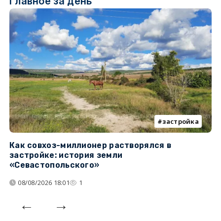
Главное за день
застройка
Как совхоз-миллионер растворялся в
К
застройке: история земли
н
«Севастопольского»
п
08/08/2026 18:01
1