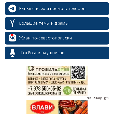
Раньше всех и прямо в телефон
Большие темы и драмы
Живи по-севастопольски
erid: 2SDnjcrDNw6
ForPost в наушниках
erid: 2SDnjdPjgYS