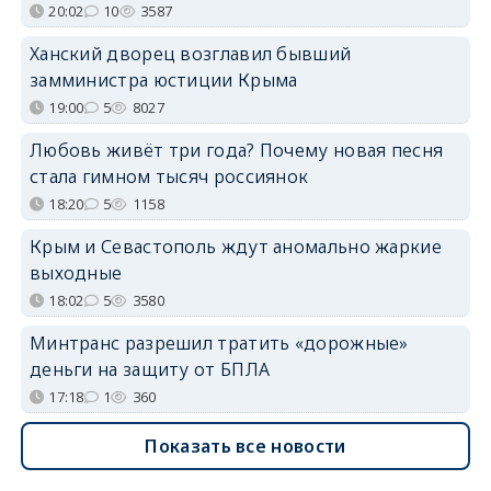
20:02
10
3587
Ханский дворец возглавил бывший
замминистра юстиции Крыма
19:00
5
8027
Любовь живёт три года? Почему новая песня
стала гимном тысяч россиянок
18:20
5
1158
Крым и Севастополь ждут аномально жаркие
выходные
18:02
5
3580
Минтранс разрешил тратить «дорожные»
деньги на защиту от БПЛА
17:18
1
360
Показать все новости