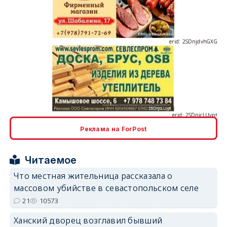
erid: 2SDnjdvhGXG
erid: 2SDnjcLUypt
Реклама на ForPost
erid: 2SDnjcrDNw6
Читаемое
Что местная жительница рассказала о
массовом убийстве в севастопольском селе
21
10573
Ханский дворец возглавил бывший
erid: 2SDnjdPjgYS