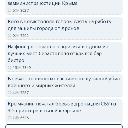
замминистра юстиции Крыма
5
8027
Кого в Севастополе готовы взять на работу
для защиты города от дронов
0
7502
erid: 2SDnjdvhGXG
На фоне ресторанного кризиса в одном из
лучших мест Севастополя открылся бар-
бистро
13
7349
В севастопольском селе военнослужащий убил
военного и мирных жителей
4
7287
Крымчанин печатал боевые дроны для СБУ на
3D-принтере в своей квартире
2
6525