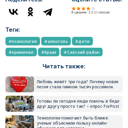
В среднем:
3.5
(
2
голосов)
Теги:
психология
алкоголь
дети
криминал
Крым
Сакский район
Читать также:
Любовь живёт три года? Почему новая
песня стала гимном тысяч россиянок
Готовы ли сегодня люди помочь в беде
друг другу просто так? – опрос ForPost
Технологии помогают быть ближе:
ученые объяснили пользу онлайн-