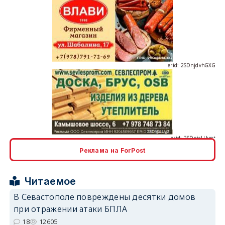
erid: 2SDnjdvhGXG
erid: 2SDnjcLUypt
Реклама на ForPost
Читаемое
erid: 2SDnjcrDNw6
В Севастополе повреждены десятки домов
при отражении атаки БПЛА
18
12605