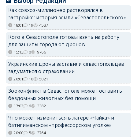
Выбор Редакции
Как совхоз-миллионер растворялся в
застройке: история земли «Севастопольского»
18:01
19
4537
Кого в Севастополе готовы взять на работу
для защиты города от дронов
15:13
0
9766
Украинские дроны заставили севастопольцев
задуматься о страховании
20:01
10
5021
Зооконфликт в Севастополе может оставить
бездомных животных без помощи
17:02
6
3382
Что может измениться в лагере «Чайка» и
батилиманском «профессорском уголке»
20:00
5
3764