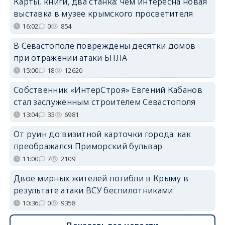
Карты, книги, два станка: чем интересна новая
выставка в музее крымского просветителя
16:02
0
854
В Севастополе повреждены десятки домов
при отражении атаки БПЛА
15:00
18
12620
Собственник «ИнтерСтроя» Евгений Кабанов
стал заслуженным строителем Севастополя
13:04
33
6981
От руин до визитной карточки города: как
преображался Приморский бульвар
11:00
7
2109
Двое мирных жителей погибли в Крыму в
результате атаки ВСУ беспилотниками
10:36
0
9358