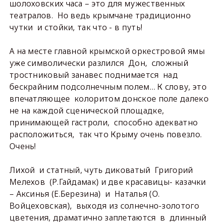
шолоховских часа – это для мужественных
театралов. Но ведь крымчане традиционно
чутки и стойки, так что - в путь!
А на месте главной крымской оркестровой ямы
уже символически разлился Дон, сложный
тростниковый занавес поднимается над
бескрайним подсолнечным полем… К слову, это
впечатляющее колоритом донское поле далеко
не на каждой сценической площадке,
принимающей гастроли, способно адекватно
расположиться, так что Крыму очень повезло.
Очень!
Лихой и статный, чуть диковатый Григорий
Мелехов (Р.Гайдамак) и две красавицы- казачки
– Аксинья (Е.Березина) и Наталья (О.
Войцеховская), выходя из солнечно-золотого
цветения, драматично заплетаются в длинный