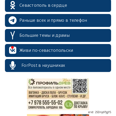
Севастополь в сердце
Раньше всех и прямо в телефон
Большие темы и драмы
Живи по-севастопольски
erid: 2SDnjcrDNw6
ForPost в наушниках
erid: 2SDnjdPjgYS