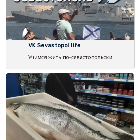
VK Sevastopol life
Учимся жить по-севастопольски