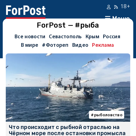
18+
Меню
ForPost — #рыба
Все новости
Севастополь
Крым
Россия
В мире
#Фотореп
Видео
Реклама
рыболовство
Что происходит с рыбной отраслью на
Чёрном море после остановки промысла