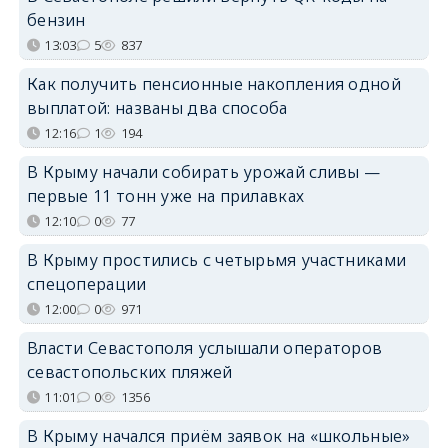
бензин
13:03
5
837
Как получить пенсионные накопления одной
выплатой: названы два способа
12:16
1
194
В Крыму начали собирать урожай сливы —
первые 11 тонн уже на прилавках
12:10
0
77
В Крыму простились с четырьмя участниками
спецоперации
12:00
0
971
Власти Севастополя услышали операторов
севастопольских пляжей
11:01
0
1356
В Крыму начался приём заявок на «школьные»