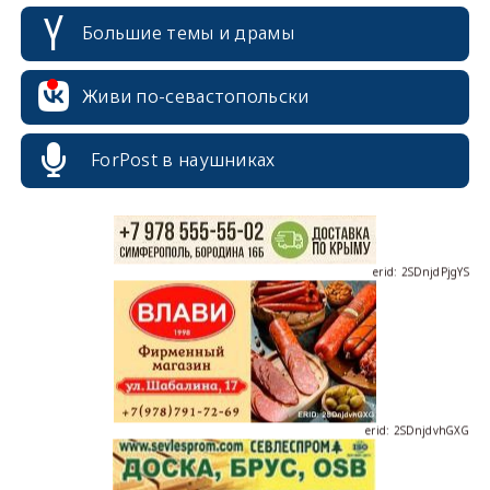
Большие темы и драмы
erid: 2SDnjcrDNw6
Живи по-севастопольски
ForPost в наушниках
erid: 2SDnjdPjgYS
erid: 2SDnjdvhGXG