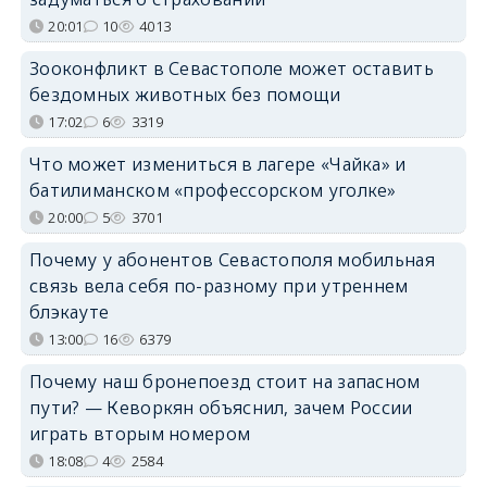
20:01
10
4013
Зооконфликт в Севастополе может оставить
бездомных животных без помощи
17:02
6
3319
Что может измениться в лагере «Чайка» и
батилиманском «профессорском уголке»
20:00
5
3701
Почему у абонентов Севастополя мобильная
связь вела себя по-разному при утреннем
блэкауте
13:00
16
6379
Почему наш бронепоезд стоит на запасном
пути? — Кеворкян объяснил, зачем России
играть вторым номером
18:08
4
2584