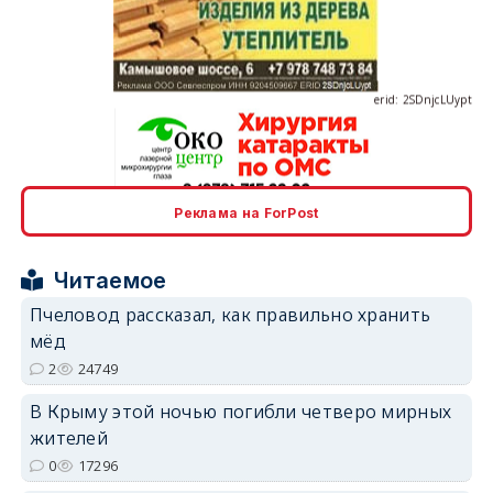
erid: 2SDnjcLUypt
erid: 2SDnjcrDNw6
Реклама на ForPost
Читаемое
Пчеловод рассказал, как правильно хранить
мёд
2
24749
erid: 2SDnjdPjgYS
В Крыму этой ночью погибли четверо мирных
жителей
0
17296