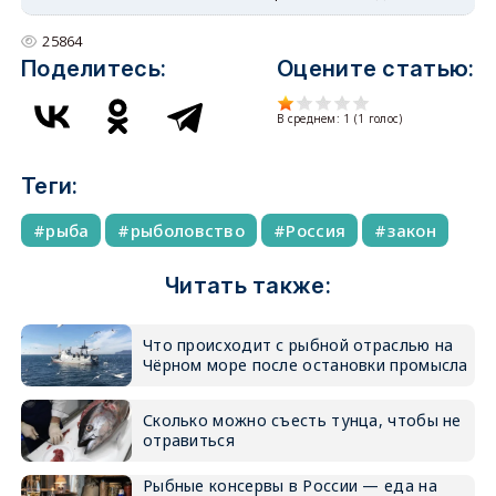
25864
Поделитесь:
Оцените статью:
В среднем:
1
(
1
голос)
Теги:
рыба
рыболовство
Россия
закон
Читать также:
Что происходит с рыбной отраслью на
Чёрном море после остановки промысла
Сколько можно съесть тунца, чтобы не
отравиться
Рыбные консервы в России — еда на