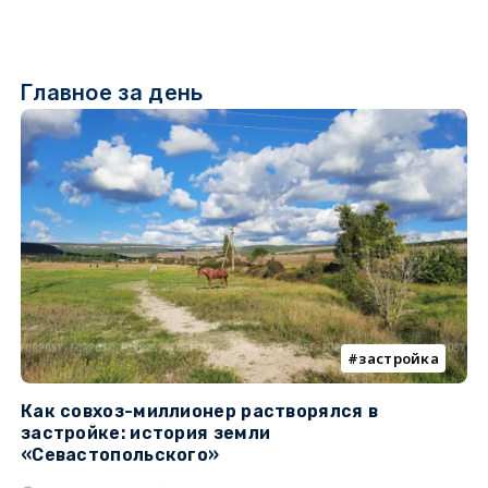
Главное за день
застройка
Как совхоз-миллионер растворялся в
К
застройке: история земли
н
«Севастопольского»
п