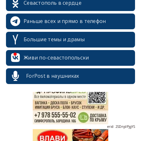
Севастополь в сердце
Раньше всех и прямо в телефон
Большие темы и драмы
Живи по-севастопольски
erid: 2SDnjcrDNw6
ForPost в наушниках
erid: 2SDnjdPjgYS