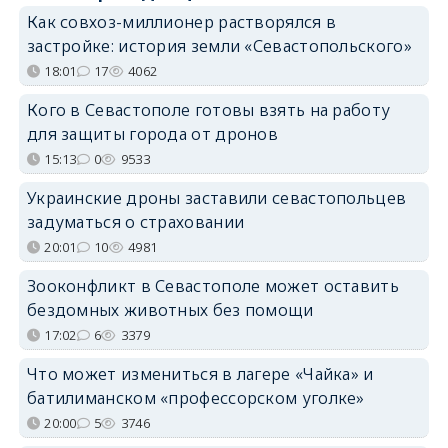
Как совхоз-миллионер растворялся в
застройке: история земли «Севастопольского»
18:01
17
4062
Кого в Севастополе готовы взять на работу
для защиты города от дронов
15:13
0
9533
Украинские дроны заставили севастопольцев
задуматься о страховании
20:01
10
4981
Зооконфликт в Севастополе может оставить
бездомных животных без помощи
17:02
6
3379
Что может измениться в лагере «Чайка» и
батилиманском «профессорском уголке»
20:00
5
3746