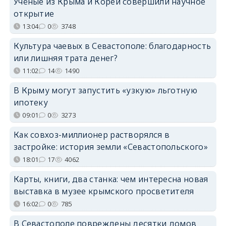
Учёные из Крыма и Кореи совершили научное
открытие
13:04
0
3748
Культура чаевых в Севастополе: благодарность
или лишняя трата денег?
11:02
14
1490
В Крыму могут запустить «узкую» льготную
ипотеку
09:01
0
3273
Как совхоз-миллионер растворялся в
застройке: история земли «Севастопольского»
18:01
17
4062
Карты, книги, два станка: чем интересна новая
выставка в музее крымского просветителя
16:02
0
785
В Севастополе повреждены десятки домов