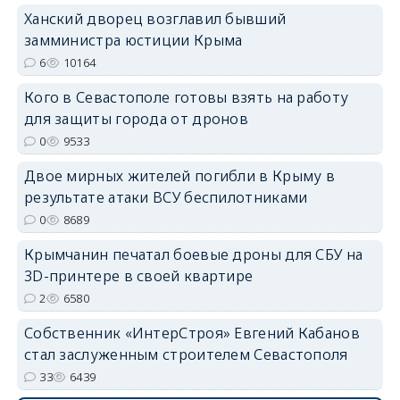
Ханский дворец возглавил бывший
erid: 2SDnjdPjgYS
замминистра юстиции Крыма
6
10164
Кого в Севастополе готовы взять на работу
для защиты города от дронов
0
9533
erid: 2SDnjdvhGXG
Двое мирных жителей погибли в Крыму в
результате атаки ВСУ беспилотниками
0
8689
Крымчанин печатал боевые дроны для СБУ на
3D-принтере в своей квартире
2
6580
Собственник «ИнтерСтроя» Евгений Кабанов
стал заслуженным строителем Севастополя
33
6439