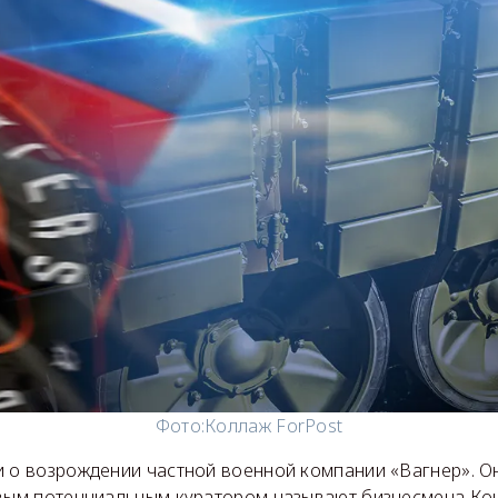
Фото:
Коллаж ForPost
и о возрождении частной военной компании «Вагнер». О
овым потенциальным куратором называют бизнесмена Ко