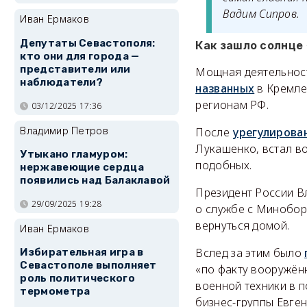
Вадим Сипров.
Иван Ермаков
Депутаты Севастополя:
Как зашло солнце
кто они для города —
представители или
Мощная деятельност
наблюдатели?
названных
в Кремле
регионам РФ.
03/12/2025 17:36
После
урегулирова
Владимир Петров
Лукашенко, встал в
Утыкано гламуром:
подобных.
нержавеющие сердца
появились над Балаклавой
Президент России В
29/09/2025 19:28
о службе с Миноборо
вернуться домой.
Иван Ермаков
Вслед за этим было
Избирательная игра в
Севастополе выполняет
«по факту вооружён
роль политического
военной техники в 
термометра
бизнес-группы Евге