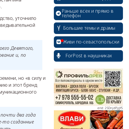
.
Раньше всех и прямо в
телефон
одство, уточнило
азведывательной
Большие темы и драмы
Живи по-севастопольски
оего Девятого,
вание и, по
ForPost в наушниках
erid: 2SDnjcrDNw6
емени, но «в силу и
нию и этот бренд
ммуникационного
erid: 2SDnjdPjgYS
 почти два года
ие-то созданные
овить