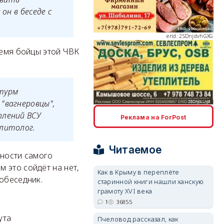
он в беседе с
erid: 2SDnjdvhGXG
ремя бойцы этой ЧВК
штурм
"вагнеровцы",
erid: 2SDnjcLUypt
плений ВСУ
Реклама на ForPost
олитолог.
Читаемое
чности самого
 это сойдёт на нет,
Как в Крыму в переплёте
собеседник.
старинной книги нашли ханскую
erid: 2SDnjcrDNw6
грамоту XVI века
1
36855
ута
Пчеловод рассказал, как