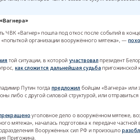
 «Вагнера»
ь ЧВК «Вагнер» пошла под откос после событий в конце
 «попыткой организации вооружённого мятежа», —
пох
ния
той ситуации, в которой
участвовал
президент Бело
опрос,
как сложится дальнейшая судьба
пригожинской к
ладимир Путин тогда
предложил
бойцам «Вагнера» или 
ны либо с другой силовой структурой, или отправиться
прекращено
уголовное дело о вооружённом мятеже, во
ного мятежа», началась подготовка к передаче частной
подразделения Вооружённых сил РФ и произошло
разоб
ния Пригожина.