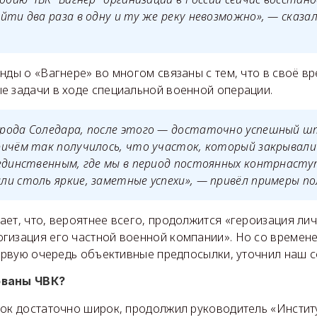
йти два раза в одну и ту же реку невозможно», — сказал 
нды о «Вагнере» во многом связаны с тем, что в своё в
е задачи в ходе специальной военной операции.
рода Соледара, после этого — достаточно успешный 
ичём так получилось, что участок, который закрывали 
единственным, где мы в период постоянных контрнасту
и столь яркие, заметные успехи», — привёл примеры п
ет, что, вероятнее всего, продолжится «героизация ли
изация его частной военной компании». Но со временем
первую очередь объективные предпосылки, уточнил наш 
ованы ЧВК?
лок достаточно широк, продолжил руководитель «Инстит