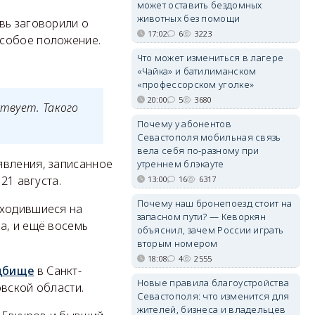
может оставить бездомных
животных без помощи
вь заговорили о
17:02
6
3223
особое положение.
Что может измениться в лагере
«Чайка» и батилиманском
«профессорском уголке»
20:00
5
3680
ствует. Такого
Почему у абонентов
Севастополя мобильная связь
вела себя по-разному при
явления, записанное
утреннем блэкауте
21 августа.
13:00
16
6317
Почему наш бронепоезд стоит на
аходившиеся на
запасном пути? — Кеворкян
а, и ещё восемь
объяснил, зачем России играть
вторым номером
18:08
4
2555
дбище
в Санкт-
Новые правила благоустройства
вской области.
Севастополя: что изменится для
жителей, бизнеса и владельцев