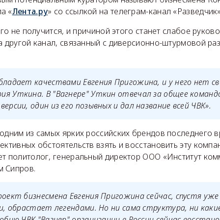
а «
Лента.ру
» со ссылкой на телеграм-канал «Разведчик»
чего не получится, и причиной этого станет слабое руков
на другой канал, связанный с диверсионно-штурмовой р
бладает качествами Евгения Пригожина, и у него нет св
я Уткина. В "Вагнере" Уткин отвечал за общее командо
ерсии, один из его позывных и дал название всей ЧВК».
одним из самых ярких российских брендов последнего вр
ективных обстоятельств взять и восстановить эту компа
ет политолог, генеральный директор ООО «Институт ко
 Сипров.
роект бизнесмена Евгения Пригожина сейчас, спустя уже
ли, обрастает легендами. Но ни сама структура, ни как
добию ЧВК "Вагнер" организации в России сейчас восстан