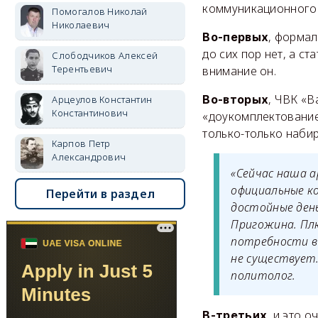
коммуникационного
Помогалов Николай
Николаевич
, формал
Во-первых
до сих пор нет, а с
Слободчиков Алексей
Терентьевич
внимание он.
, ЧВК «В
Во-вторых
Арцеулов Константин
Константинович
«доукомплектование
только-только наби
Карпов Петр
Александрович
«Сейчас наша 
официальные к
Перейти в раздел
достойные день
Пригожина. Пл
потребности в 
не существует
политолог.
, и это 
В-третьих