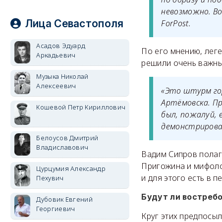
невозможно. Во
Лица Севастополя
ForPost.
Асадов Эдуард
По его мнению, леге
Аркадьевич
решили очень важны
Музыка Николай
Алексеевич
«Это штурм го
Артёмовска. Пр
Кошевой Петр Кириллович
был, пожалуй, 
демонстрировал
Белоусов Дмитрий
Владиславович
Вадим Сипров полага
Пригожина и мифолог
Цурцумия Александр
и для этого есть в 
Пехувич
Будут ли востреб
Дубовик Евгений
Георгиевич
Круг этих предпосы