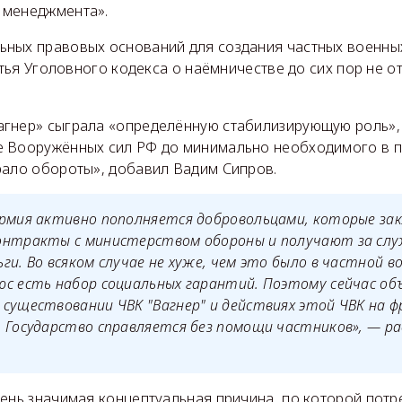
 менеджмента».
ьных правовых оснований для создания частных военны
татья Уголовного кодекса о наёмничестве до сих пор не 
агнер» сыграла «определённую стабилизирующую роль»,
 Вооружённых сил РФ до минимально необходимого в 
рало обороты», добавил Вадим Сипров.
армия активно пополняется добровольцами, которые з
онтракты с министерством обороны и получают за слу
ги. Во всяком случае не хуже, чем это было в частной 
юс есть набор социальных гарантий. Поэтому сейчас о
существовании ЧВК "Вагнер" и действиях этой ЧВК на 
. Государство справляется без помощи частников», — р
очень значимая концептуальная причина, по которой потр