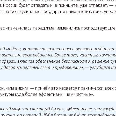
 России будет отпадать и, в принципе, уже отпадает, — 
т на фоне усиления государственных институтов», увер
ас «изменилась парадигма, изменились господствующие 
ой модели, которая показала свою нежизнеспособность в
твительно востребованы. Более того, частным компани
 сферах, включая обеспечение безопасности, решение су
у давались зелёный свет и преференции», — углубился В
он, «мы видим, — причём это касается практически всех 
уктуры куда более эффективны, чем частные».
льный миф, что частный бизнес эффективнее, чем госуд
причина, по которой ЧВК в России не будут востребован