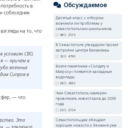
Обсуждаемое
«потребность в
ен собеседник
Десятый класс с отбором:
возникли ли проблемы у
севастопольских школьников
взгляды на то, что
48
2515
В Севастополе утвердили проект
застройки центра Балаклавы
 условиях СВО,
32
4790
я — причём в
Возле памятника «Солдату и
губо военных
Матросу» появятся каскадные
адим Сипров в
водопады
28
3692
Чем Севастополь намерен
сфер, — что
привлекать инвесторов до 2039
года
25
2154
арство. Это
Севастопольцам обещают
хорошие новости о бензине уже
ы», — заключил