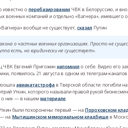
о известно о
перебазировании
ЧВК в Белоруссию, и вно
ых военных компаний и отдельно «Вагнера», имевшего 
 «Вагнера» вообще не существует,
сказал
Путин:
закона о частных военных организациях. Просто не суще
уппа есть, но юридически не существует».
ец ЧВК Евгений Пригожин
напомнил
о себе. Видео его за
рики, появилось 21 августа в одном из телеграм-каналов 
оизошла
авиакатастрофа
в Тверской области: погибли н
итрий Уткин, которого называли правой рукой бизнесмен
 о них — в нашем
материале
.
Уткин были похоронены: первый — на
Пороховском кла
 — на
Мытищинском мемориальном кладбище
в Моско