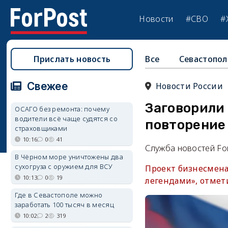
Новости
#СВО
#
Прислать новость
Все
Севастопол
Свежее
Новости России
Заговорили
ОСАГО без ремонта: почему
водители всё чаще судятся со
повторение
страховщиками
10:16
0
41
Служба новостей Fo
В Чёрном море уничтожены два
сухогруза с оружием для ВСУ
Проект бизнесмена 
10:13
0
19
легендами», отмети
Где в Севастополе можно
заработать 100 тысяч в месяц
10:02
2
319