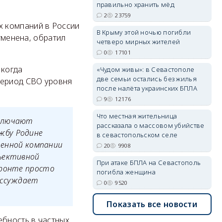
правильно хранить мёд
2
23759
х компаний в России
erid: 2SDnjdPjgYS
В Крыму этой ночью погибли
отменена, обратил
четверо мирных жителей
0
17101
 когда
«Чудом живы»: в Севастополе
две семьи остались без жилья
период СВО уровня
после налёта украинских БПЛА
9
12176
erid: 2SDnjdvhGXG
Что местная жительница
аключают
рассказала о массовом убийстве
жбу Родине
в севастопольском селе
военной компании
20
9908
бъективной
При атаке БПЛА на Севастополь
фронте просто
погибла женщина
ассуждает
0
9520
Показать все новости
ебность в частных