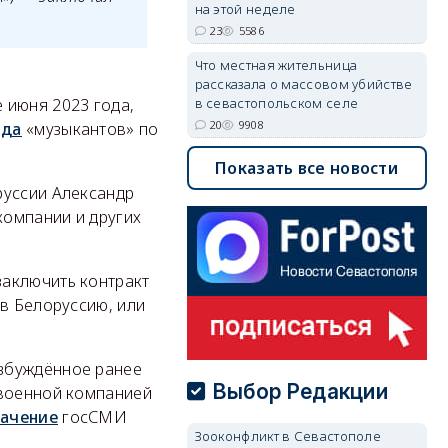
на этой неделе
23
5586
Что местная жительница
рассказала о массовом убийстве
 июня 2023 года,
в севастопольском селе
20
9908
ода
«музыкантов» по
Показать все новости
руссии Александр
омпании и других
заключить контракт
 в Белоруссию, или
збуждённое ранее
Выбор Редакции
 военной компанией
лачение
госСМИ
Зооконфликт в Севастополе