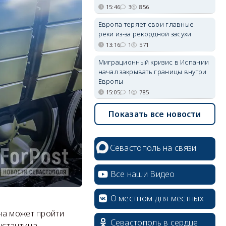
15:46
3
856
Европа теряет свои главные
реки из-за рекордной засухи
13:16
1
571
Миграционный кризис в Испании
начал закрывать границы внутри
Европы
15:05
1
785
Показать все новости
Севастополь на связи
Все наши Видео
О местном для местных
на может пройти
Севастополь в сердце
нстантина