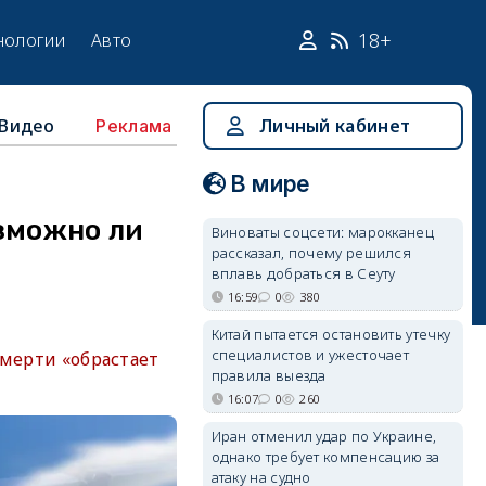
18+
нологии
Авто
Видео
Личный кабинет
Реклама
В мире
зможно ли
Виноваты соцсети: марокканец
рассказал, почему решился
вплавь добраться в Сеуту
16:59
0
380
Китай пытается остановить утечку
специалистов и ужесточает
смерти «обрастает
правила выезда
16:07
0
260
Иран отменил удар по Украине,
однако требует компенсацию за
атаку на судно