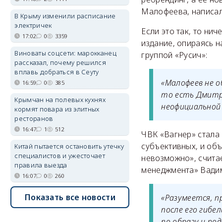
Малофеева, написал
В Крыму изменили расписание
электричек
Если это так, то ни
17:02
0
3359
издание, опираясь 
Виноваты соцсети: марокканец
группой «Русич»:
рассказал, почему решился
вплавь добраться в Сеуту
«Малофеев не о
16:59
0
385
то есть Дмитри
Крымчан на полевых кухнях
неофициальной в
кормят повара из элитных
ресторанов
16:47
1
512
ЧВК «Вагнер» стала 
субъективных, и объ
Китай пытается остановить утечку
специалистов и ужесточает
невозможно», счита
правила выезда
менеджмента» Вадим
16:07
0
260
Показать все новости
«Разумеется, п
после его гибе
по образу и по