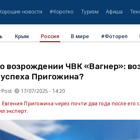
Хорошие новости
#Коротко
Туризм
Афиша
Тех
ь
Крым
В мире
#Фотореп
Россия
 о возрождении ЧВК «Вагнер»: во
 успеха Пригожина?
rPost
17/07/2025 - 14:20
Евгения Пригожина через почти два года после его 
л эксперт.