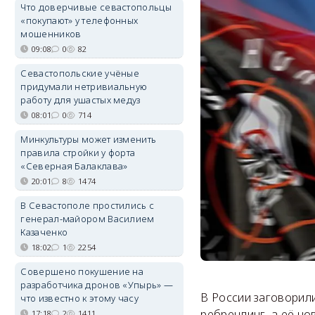
Что доверчивые севастопольцы
«покупают» у телефонных
мошенников
09:08
0
82
Севастопольские учёные
придумали нетривиальную
работу для ушастых медуз
08:01
0
714
Минкультуры может изменить
правила стройки у форта
«Северная Балаклава»
20:01
8
1474
В Севастополе простились с
генерал-майором Василием
Казаченко
18:02
1
2254
Совершено покушение на
разработчика дронов «Упырь» —
В России заговорил
что известно к этому часу
ребрендинг, а её н
17:18
2
1411