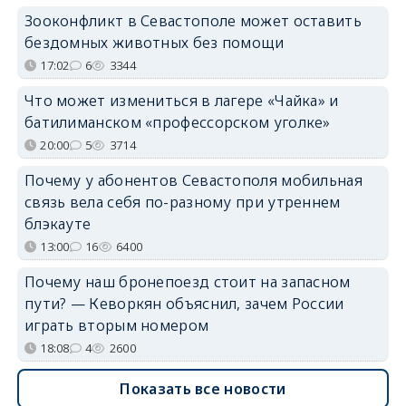
Зооконфликт в Севастополе может оставить
бездомных животных без помощи
17:02
6
3344
Что может измениться в лагере «Чайка» и
батилиманском «профессорском уголке»
20:00
5
3714
Почему у абонентов Севастополя мобильная
связь вела себя по-разному при утреннем
блэкауте
13:00
16
6400
Почему наш бронепоезд стоит на запасном
пути? — Кеворкян объяснил, зачем России
играть вторым номером
18:08
4
2600
Показать все новости