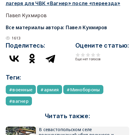
лагеря для ЧВК «Вагнер» после «переезда»
Павел Кухмиров
Все материалы автора:
Павел Кухмиров
1613
Поделитесь:
Оцените статью:
Еще нет голосов
Теги:
военные
армия
Минобороны
вагнер
Читать также:
В севастопольском селе
военнослужащий убил военного и