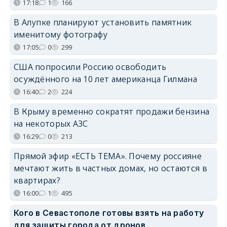
17:18
1
166
В Алупке планируют установить памятник
именитому фотографу
17:05
0
299
США попросили Россию освободить
осуждённого на 10 лет американца Гилмана
16:40
2
224
В Крыму временно сократят продажи бензина
на некоторых АЗС
16:29
0
213
Прямой эфир «ЕСТЬ ТЕМА». Почему россияне
мечтают жить в частных домах, но остаются в
квартирах?
16:00
1
495
Кого в Севастополе готовы взять на работу
для защиты города от дронов