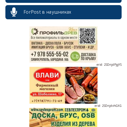
erid: 2SDnjcrDNw6
ForPost в наушниках
erid: 2SDnjdPjgYS
erid: 2SDnjdvhGXG
erid: 2SDnjcLUypt