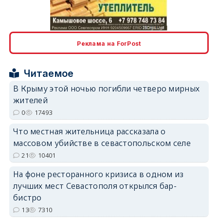
Реклама на ForPost
erid: 2SDnjcrDNw6
Читаемое
В Крыму этой ночью погибли четверо мирных
жителей
0
17493
Что местная жительница рассказала о
erid: 2SDnjdPjgYS
массовом убийстве в севастопольском селе
21
10401
На фоне ресторанного кризиса в одном из
лучших мест Севастополя открылся бар-
бистро
13
7310
erid: 2SDnjdvhGXG