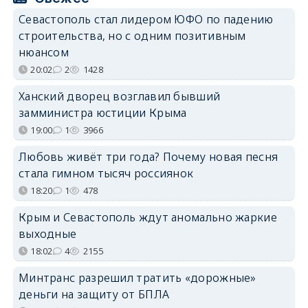
Севастополь стал лидером ЮФО по падению
строительства, но с одним позитивным
нюансом
20:02
2
1428
Ханский дворец возглавил бывший
замминистра юстиции Крыма
19:00
1
3966
Любовь живёт три года? Почему новая песня
стала гимном тысяч россиянок
18:20
1
478
Крым и Севастополь ждут аномально жаркие
выходные
18:02
4
2155
Минтранс разрешил тратить «дорожные»
деньги на защиту от БПЛА