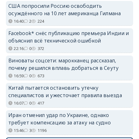
США попросили Россию освободить
осуждённого на 10 лет американца Гилмана
16:40
2
224
Facebook* снёс публикацию премьера Индии и
объяснил всё технической ошибкой
22:16
0
372
Виноваты соцсети: марокканец рассказал,
почему решился вплавь добраться в Сеуту
16:59
0
673
Китай пытается остановить утечку
специалистов и ужесточает правила выезда
16:07
0
417
Иран отменил удар по Украине, однако
требует компенсацию за атаку на судно
15:46
3
1196