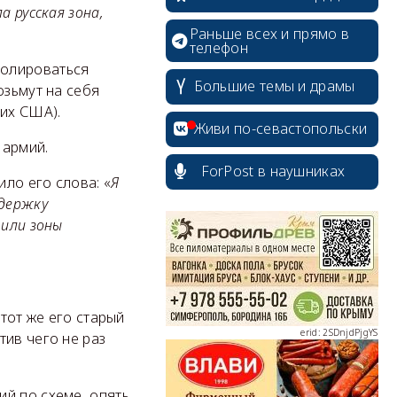
а русская зона,
Раньше всех и прямо в
телефон
ролироваться
Большие темы и драмы
озьмут на себя
мих США).
Живи по-севастопольски
 армий.
ForPost в наушниках
ило его слова: «
Я
ддержку
erid: 2SDnjcrDNw6
 или зоны
 тот же его старый
erid: 2SDnjdPjgYS
тив чего не раз
й по схеме, опять