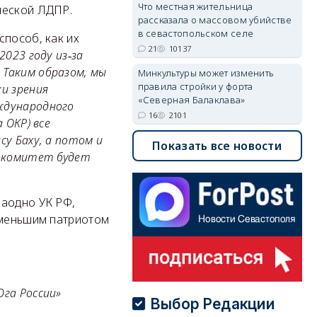
Что местная жительница
ческой ЛДПР.
рассказала о массовом убийстве
в севастопольском селе
способ, как их
21
10137
2023 году из‑за
 Таким образом, мы
Минкультуры может изменить
правила стройки у форта
и зрения
«Северная Балаклава»
ждународного
16
2101
 ОКР) все
су Баху, а потом и
Показать все новости
, комитет будет
заодно УК РФ,
 меньшим патриотом
Юга России»
Выбор Редакции