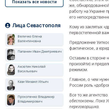
Показать все новости
же, обнародованной
работу на Украине 
его непосредственно
Лица Севастополя
Кому из заклятых «д
первостепенной важ
Величко Елена
Валентиновна
Предложение Уиткоф
фактическое, а юри
Папанин Иван Дмитриевич
Оставим в стороне н
произойти) и преде
Аксютин Николай
режимом.
Васильевич
Главное, о чем нужн
Кази Михаил Ильич
России роль «доброг
Все то же агентство 
Прокопенко Владимир
обеспокоены. Пока 
Владимирович
переговорщика.