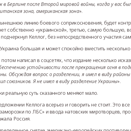
 в Берлине после Второй мировой войны, когда у вас был
ританская зона, американская зона
».
нынешнюю линию боевого соприкосновения, будет конт
нет собственно «украинской», третью, самую большую, в
 подчеркнул Келлог, без непосредственного участия са
 Украина большая и может спокойно вместить несколько
 потом написал в соцсетях, что издание несколько исказ
обеспечению устойчивости после прекращения огня в по
ы. Обсуждая вопрос о разделении, я имел в виду районы
 союзников. Я не имел в виду разделение Украины
».
и реальную суть сказанного меняют мало.
едложении Келлога всерьез и говорить не стоит. Это все
заморозки по ЛБС» и ввода натовских миротворцев, про
ажала Россия.
определенное снятие американо-европейских противоречи