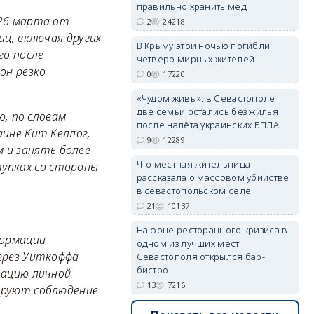
правильно хранить мёд
 26 марта от
2
24218
иц, включая других
erid: 2SDnjdPjgYS
В Крыму этой ночью погибли
го после
четверо мирных жителей
он резко
0
17220
«Чудом живы»: в Севастополе
две семьи остались без жилья
ю, по словам
после налёта украинских БПЛА
аине Кит Келлог,
9
12289
erid: 2SDnjdvhGXG
 и занять более
Что местная жительница
упках со стороны
рассказала о массовом убийстве
в севастопольском селе
21
10137
На фоне ресторанного кризиса в
формации
одном из лучших мест
через Уиткоффа
Севастополя открылся бар-
бистро
зацию личной
13
7216
тируют соблюдение