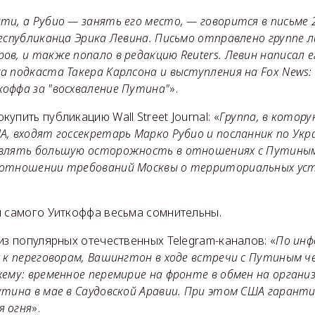
ти, а Рубио — занять его место, — говорится в письме
еспубликанца Эрика Левина. Письмо отправлено группе л
в, и также попало в редакцию Reuters. Левин написал е
 подкаста Такера Карлсона и выступления на Fox News: 
оффа за "восхваление Путина"
».
упить публикацию Wall Street Journal: «
Группа, в котору
, входят госсекретарь Марко Рубио и посланник по Укр
влять большую осторожность в отношениях с Путиным
 отношении требований Москвы о территориальных уст
и самого Уиткоффа весьма сомнительны.
из популярных отечественных Telegram-каналов: «
По ин
х к переговорам, Вашингтон в ходе встречи с Путиным 
хему: временное перемирие на фронте в обмен на органи
утина в мае в Саудовской Аравии. При этом США гаран
я огня
».