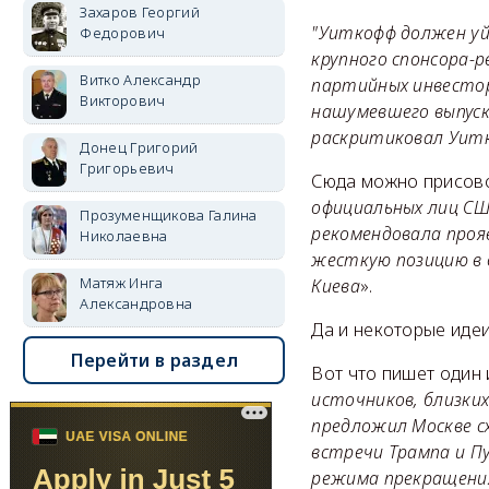
Захаров Георгий
"Уиткофф должен уй
Федорович
крупного спонсора-р
Витко Александр
партийных инвесторо
Викторович
нашумевшего выпуска
раскритиковал Уитк
Донец Григорий
Григорьевич
Сюда можно присовок
официальных лиц США
Прозуменщикова Галина
рекомендовала проя
Николаевна
жесткую позицию в
Матяж Инга
Киева
».
Александровна
Да и некоторые иде
Перейти в раздел
Вот что пишет один 
источников, близки
предложил Москве с
встречи Трампа и П
режима прекращени