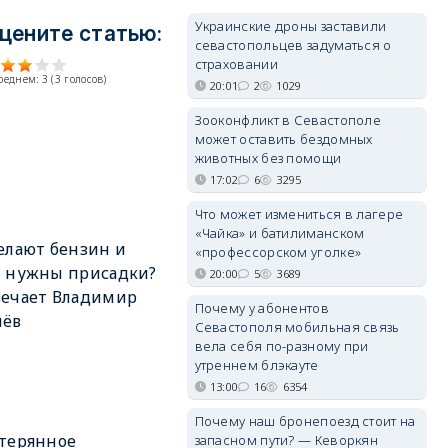
Украинские дроны заставили
цените статью:
севастопольцев задуматься о
страховании
среднем:
3
(
3
голосов)
20:01
2
1029
Зооконфликт в Севастополе
может оставить бездомных
животных без помощи
17:02
6
3295
Что может измениться в лагере
«Чайка» и батилиманском
елают бензин и
«профессорском уголке»
м нужны присадки?
20:00
5
3689
вечает Владимир
Почему у абонентов
лёв
Севастополя мобильная связь
вела себя по-разному при
утреннем блэкауте
13:00
16
6354
Почему наш бронепоезд стоит на
терянное
запасном пути? — Кеворкян