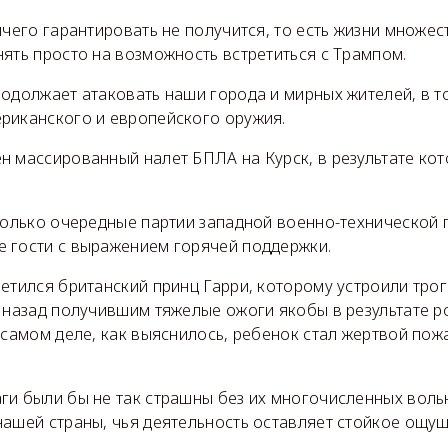
ичего гарантировать не получится, то есть жизни множе
ять просто на возможность встретиться с Трампом.
одолжает атаковать наши города и мирных жителей, в т
риканского и европейского оружия.
 массированный налет БПЛА на Курск, в результате кот
 только очередные партии западной военно-технической 
 гости с выражением горячей поддержки.
етился британский принц Гарри, которому устроили трог
а назад получившим тяжелые ожоги якобы в результате р
 самом деле, как выяснилось, ребенок стал жертвой пож
ги были бы не так страшны без их многочисленных воль
нашей страны, чья деятельность оставляет стойкое ощу