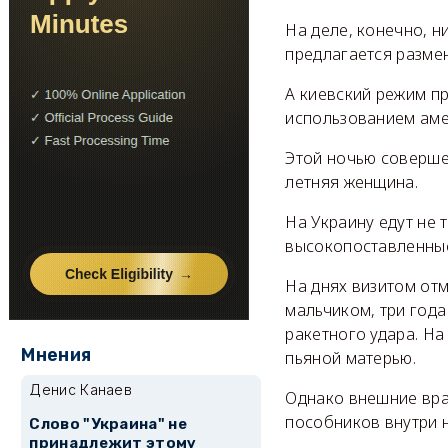
На деле, конечно, н
предлагается размен
А киевский режим пр
использованием аме
Этой ночью совершен
летняя женщина.
На Украину едут не
высокопоставленные
На днях визитом отм
мальчиком, три год
ракетного удара. На
Мнения
пьяной матерью.
Денис Канаев
Однако внешние вра
пособников внутри 
Слово "Украина" не
принадлежит этому