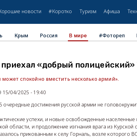
Хорошие новости
#Коротко
Туризм
Афиша
Тех
ь
Крым
Россия
#Фотореп
В мире
м приехал «добрый полицейский»
и может спокойно вместить несколько армий».
15/04/2025 - 19:40
5 очередные достижения русской армии не головокружи
актические успехи, и новые освобожденные населенные 
ой области, и продолжение изгнания врага из Курской о
азалось прикованным к селу Горналь, возле которого В