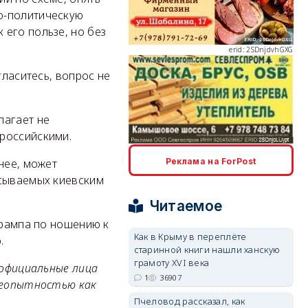
о-политическую
его пользе, но без
erid: 2SDnjdvhGXG
гласитесь, вопрос не
лагает не
российскими.
erid: 2SDnjcLUypt
Реклама на ForPost
нее, может
исываемых киевским
Читаемое
Трампа по ношению к
Как в Крыму в переплёте
.
старинной книги нашли ханскую
erid: 2SDnjcrDNw6
грамоту XVI века
 официальные лица
1
36907
 неопытностью как
Пчеловод рассказал, как