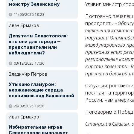
Удивил министр спо
монстру Зеленскому
11/06/2026 18:23
Постоянно печалящий
преодолеть: «
Обрису
Иван Ермаков
включения комитето
Депутаты Севастополя:
нарушили Олимпийск
кто они для города —
международного пра
представители или
признания этих реги
наблюдатели?
региональные комите
03/12/2025 17:36
Кирсти Ковентри. Т
признан в ближайши
Владимир Петров
Утыкано гламуром:
Ситуация: российск
нержавеющие сердца
посягая на террито
появились над Балаклавой
России, чем америк
29/09/2025 19:28
Поговорим о Побед
Иван Ермаков
Станислав Смагин, 
Избирательная игра в
Севастополе выполняет