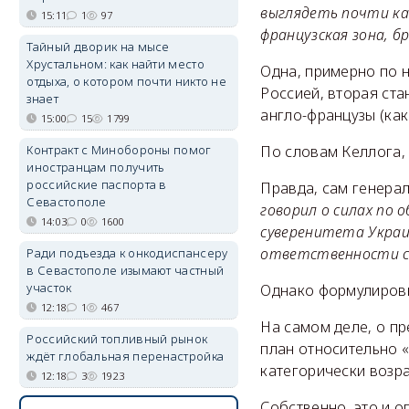
выглядеть почти как
15:11
1
97
французская зона, б
Тайный дворик на мысе
Хрустальном: как найти место
Одна, примерно по 
отдыха, о котором почти никто не
Россией, вторая ста
знает
англо-французы (как
15:00
15
1799
Контракт с Минобороны помог
По словам Келлога,
иностранцам получить
российские паспорта в
Правда, сам генерал
Севастополе
говорил о силах по 
14:03
0
1600
суверенитета Украин
ответственности сил
Ради подъезда к онкодиспансеру
в Севастополе изымают частный
участок
Однако формулировк
12:18
1
467
На самом деле, о пр
Российский топливный рынок
план относительно «
ждёт глобальная перенастройка
категорически возр
12:18
3
1923
Собственно, это и 