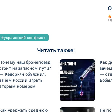
О
В 
украинский конфликт
Читать также:
Почему наш бронепоезд
Как д
стоит на запасном пути?
заче
— Кеворкян объяснил,
— от
зачем России играть
Бобы
вторым номером
Как удержать среднюю
Не по