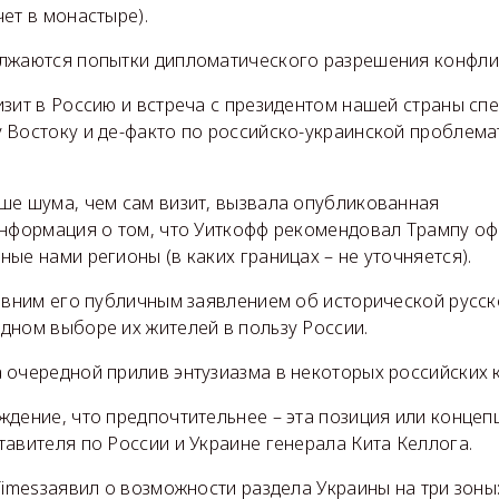
ет в монастыре).
лжаются попытки дипломатического разрешения конфли
изит в Россию и встреча с президентом нашей страны сп
 Востоку и де-факто по российско-украинской проблема
ше шума, чем сам визит, вызвала опубликованная
информация о том, что Уиткофф рекомендовал Трампу оф
ые нами регионы (в каких границах – не уточняется).
давним его публичным заявлением об исторической русск
дном выборе их жителей в пользу России.
 очередной прилив энтузиазма в некоторых российских к
ждение, что предпочтительнее – эта позиция или конце
авителя по России и Украине генерала Кита Келлога.
Timesзаявил о возможности раздела Украины на три зоны: