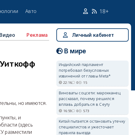
18+
нологии
Авто
Видео
Личный кабинет
Реклама
В мире
 Уиткофф
Индийский парламент
потребовал безусловных
извинений от главы Meta*
22:16
0
15
Виноваты соцсети: марокканец
рассказал, почему решился
тельны, но имеются.
вплавь добраться в Сеуту
16:59
0
573
пункты, и
Китай пытается остановить утечку
бласти (здесь
специалистов и ужесточает
СУ разместили
правила выезда