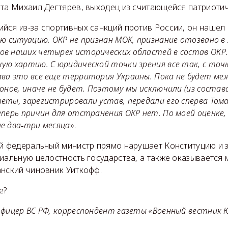
рта Михаил Дегтярев, выходец из считающейся патриоти
ся из-за спортивных санкций против России, он нашел 
ю ситуацию. ОКР не признан МОК, признание отозвано в 
в наших четырех исторических областей в состав ОКР.
ую хартию. С юридической точки зрения все так, с точк
ва это все еще территория Украины. Пока не будет ме
онов, иначе не будет. Поэтому мы исключили (из состава
ты, зарегистрировали устав, передали его сперва Тома
еперь причин для отстранения ОКР нет. По моей оценке
е два‑три месяца
».
ий федеральный министр прямо нарушает Конституцию и 
риальную целостность государства, а также оказывается
анский чиновник Уиткофф.
е?
офицер ВС РФ, корреспондент газеты «Военный вестник 