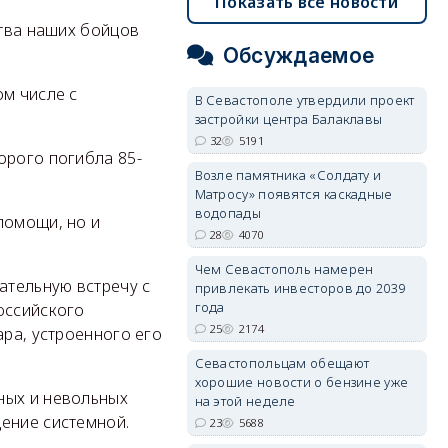
Показать все новости
ства наших бойцов
Обсуждаемое
ом числе с
В Севастополе утвердили проект
застройки центра Балаклавы
32
5191
орого погибла 85-
Возле памятника «Солдату и
Матросу» появятся каскадные
водопады
помощи, но и
28
4070
Чем Севастополь намерен
ательную встречу с
привлекать инвесторов до 2039
года
оссийского
25
2174
ара, устроенного его
Севастопольцам обещают
хорошие новости о бензине уже
ных и невольных
на этой неделе
щение системной.
23
5688