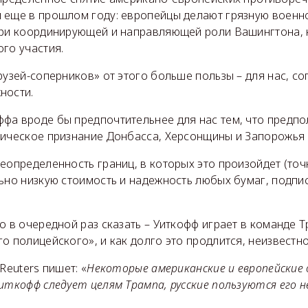
 еще в прошлом году: европейцы делают грязную военн
при координирующей и направляющей роли Вашингтона, к 
го участия.
рузей-соперников» от этого больше пользы – для нас, со
ности.
фа вроде бы предпочтительнее для нас тем, что предпо
дическое признание Донбасса, Херсонщины и Запорожья 
еопределенность границ, в которых это произойдет (точ
льно низкую стоимость и надежность любых бумаг, подп
о в очередной раз сказать – Уиткофф играет в команде 
о полицейского», и как долго это продлится, неизвестно
Reuters пишет: «
Некоторые американские и европейские
Уиткофф следует целям Трампа, русские пользуются его