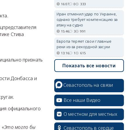
16:07
0
333
Иран отменил удар по Украине,
кта.
однако требует компенсацию за
атаку на судно
ецпредставителя
15:46
3
991
тике Стива
Европа теряет свои главные
реки из-за рекордной засухи
13:16
1
615
ициально признать
Показать все новости
ости Донбасса и
Севастополь на связи
ругах.
Все наши Видео
пция официального
О местном для местных
 «
Это могло бы
Севастополь в сердце