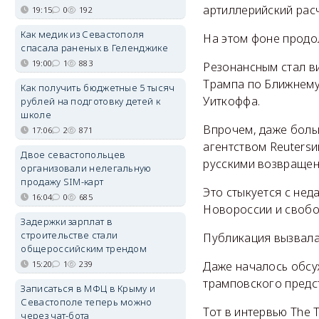
артиллерийский расч
19:15
0
192
Как медик из Севастополя
На этом фоне продо
спасала раненых в Геленджике
19:00
1
883
Резонансным стал в
Трампа по Ближнему
Как получить бюджетные 5 тысяч
Уиткоффа.
рублей на подготовку детей к
школе
Впрочем, даже боль
17:06
2
871
агентством Reuters
Двое севастопольцев
русскими возвращенн
организовали нелегальную
продажу SIM-карт
Это стыкуется с не
16:04
0
685
Новороссии и свобо
Задержки зарплат в
строительстве стали
Публикация вызвала
общероссийским трендом
15:20
1
239
Даже началось обсу
трамповского предст
Записаться в МФЦ в Крыму и
Севастополе теперь можно
Тот в интервью The 
через чат-бота