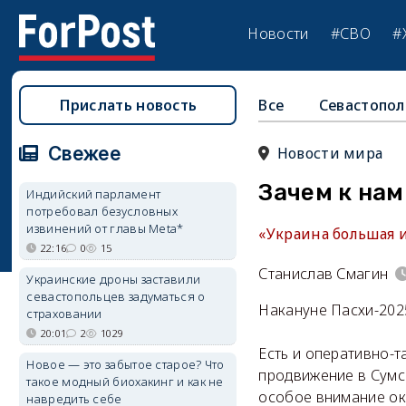
Новости
#СВО
#
Прислать новость
Все
Севастопол
Свежее
Новости мира
Зачем к на
Индийский парламент
потребовал безусловных
извинений от главы Meta*
«Украина большая 
22:16
0
15
Станислав Смагин
Украинские дроны заставили
севастопольцев задуматься о
Накануне Пасхи-202
страховании
20:01
2
1029
Есть и оперативно-т
Новое — это забытое старое? Что
продвижение в Сумск
такое модный биохакинг и как не
особое внимание ок
навредить себе